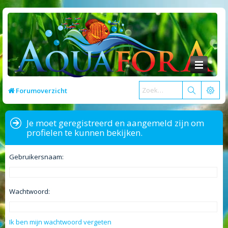
Forumoverzicht
Je moet geregistreerd en aangemeld zijn om
profielen te kunnen bekijken.
Gebruikersnaam:
Wachtwoord:
Ik ben mijn wachtwoord vergeten