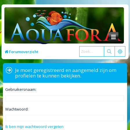
Forumoverzicht
Je moet geregistreerd en aangemeld zijn om
profielen te kunnen bekijken.
Gebruikersnaam:
Wachtwoord:
Ik ben mijn wachtwoord vergeten