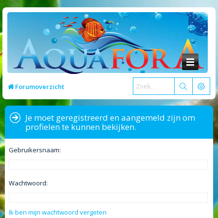
Forumoverzicht
Je moet geregistreerd en aangemeld zijn om
profielen te kunnen bekijken.
Gebruikersnaam:
Wachtwoord:
Ik ben mijn wachtwoord vergeten