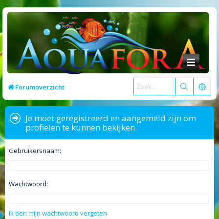
Forumoverzicht
Je moet geregistreerd en aangemeld zijn om
profielen te kunnen bekijken.
Gebruikersnaam:
Wachtwoord:
Ik ben mijn wachtwoord vergeten