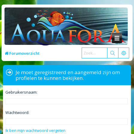
Forumoverzicht
Je moet geregistreerd en aangemeld zijn om
profielen te kunnen bekijken.
Gebruikersnaam:
Wachtwoord:
Ik ben mijn wachtwoord vergeten