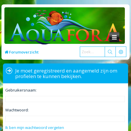
Forumoverzicht
Je moet geregistreerd en aangemeld zijn om
profielen te kunnen bekijken.
Gebruikersnaam:
Wachtwoord:
Ik ben mijn wachtwoord vergeten