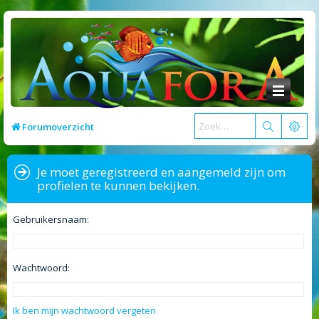
Forumoverzicht
Je moet geregistreerd en aangemeld zijn om
profielen te kunnen bekijken.
Gebruikersnaam:
Wachtwoord:
Ik ben mijn wachtwoord vergeten