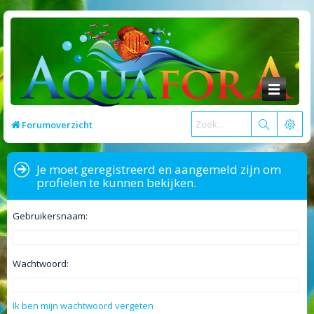
Forumoverzicht
Je moet geregistreerd en aangemeld zijn om
profielen te kunnen bekijken.
Gebruikersnaam:
Wachtwoord:
Ik ben mijn wachtwoord vergeten