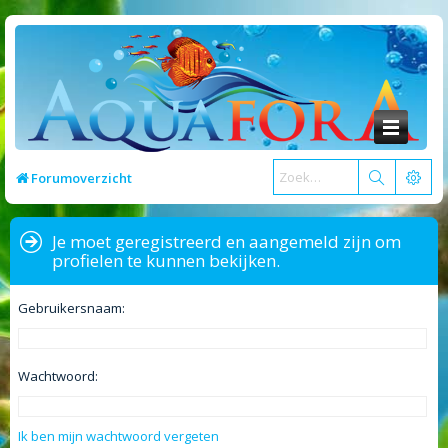
Forumoverzicht
Je moet geregistreerd en aangemeld zijn om
profielen te kunnen bekijken.
Gebruikersnaam:
Wachtwoord:
Ik ben mijn wachtwoord vergeten