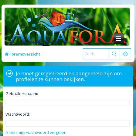
Forumoverzicht
Je moet geregistreerd en aangemeld zijn om
profielen te kunnen bekijken.
Gebruikersnaam:
Wachtwoord:
Ik ben mijn wachtwoord vergeten