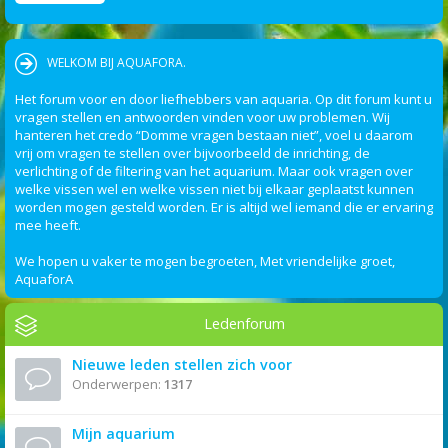
WELKOM BIJ AQUAFORA.
Het forum voor en door liefhebbers van aquaria. Op dit forum kunt u
vragen stellen en antwoorden vinden voor uw problemen. Wij
hanteren het credo “Domme vragen bestaan niet”, voel u daarom
vrij om vragen te stellen over bijvoorbeeld de inrichting, de
verlichting of de filtering van het aquarium. Maar ook vragen over
welke vissen wel en welke vissen niet bij elkaar geplaatst kunnen
worden mogen gesteld worden. Er is altijd wel iemand die er ervaring
mee heeft.
We hopen u vaker te mogen begroeten, Met vriendelijke groet,
AquaforA
Ledenforum
Nieuwe leden stellen zich voor
Onderwerpen:
1317
Mijn aquarium