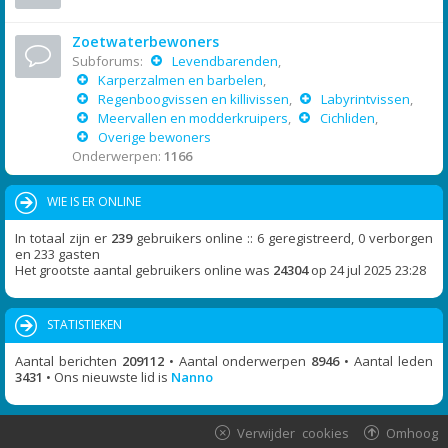
Zoetwaterbewoners
Subforums:
Levendbarenden
,
Karperzalmen en barbelen
,
Regenboogvissen en killivissen
,
Labyrintvissen
,
Meervallen en modderkruipers
,
Cichliden
,
Overige bewoners
Onderwerpen:
1166
WIE IS ER ONLINE
In totaal zijn er
239
gebruikers online :: 6 geregistreerd, 0 verborgen
en 233 gasten
Het grootste aantal gebruikers online was
24304
op 24 jul 2025 23:28
STATISTIEKEN
Aantal berichten
209112
• Aantal onderwerpen
8946
• Aantal leden
3431
• Ons nieuwste lid is
Nanno
Verwijder cookies
Omhoog