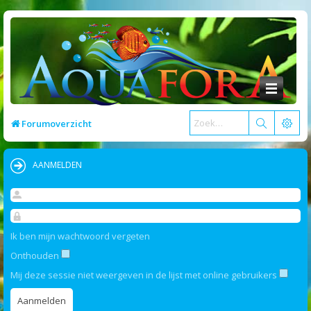
Forumoverzicht
AANMELDEN
Ik ben mijn wachtwoord vergeten
Onthouden
Mij deze sessie niet weergeven in de lijst met online gebruikers