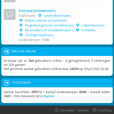
Zoetwaterbewoners
Subforums:
Levendbarenden
,
Karperzalmen en barbelen
,
Regenboogvissen en killivissen
,
Labyrintvissen
,
Meervallen en modderkruipers
,
Cichliden
,
Overige bewoners
Onderwerpen:
1166
WIE IS ER ONLINE
In totaal zijn er
264
gebruikers online :: 6 geregistreerd, 0 verborgen
en 258 gasten
Het grootste aantal gebruikers online was
24304
op 24 jul 2025 23:28
STATISTIEKEN
Aantal berichten
209112
• Aantal onderwerpen
8946
• Aantal leden
3431
• Ons nieuwste lid is
Nanno
Verwijder cookies
Omhoog