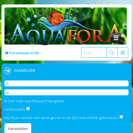
Forumoverzicht
AANMELDEN
Ik ben mijn wachtwoord vergeten
Onthouden
Mij deze sessie niet weergeven in de lijst met online gebruikers