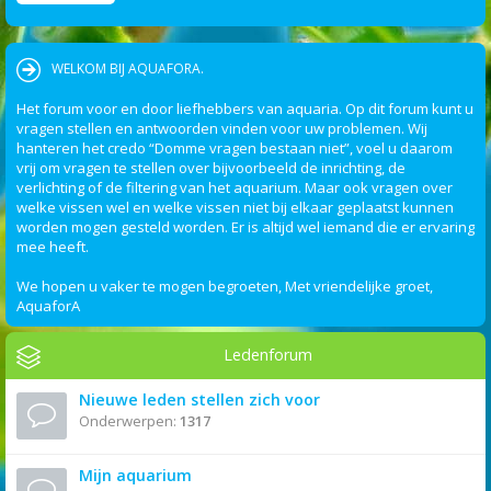
WELKOM BIJ AQUAFORA.
Het forum voor en door liefhebbers van aquaria. Op dit forum kunt u
vragen stellen en antwoorden vinden voor uw problemen. Wij
hanteren het credo “Domme vragen bestaan niet”, voel u daarom
vrij om vragen te stellen over bijvoorbeeld de inrichting, de
verlichting of de filtering van het aquarium. Maar ook vragen over
welke vissen wel en welke vissen niet bij elkaar geplaatst kunnen
worden mogen gesteld worden. Er is altijd wel iemand die er ervaring
mee heeft.
We hopen u vaker te mogen begroeten, Met vriendelijke groet,
AquaforA
Ledenforum
Nieuwe leden stellen zich voor
Onderwerpen:
1317
Mijn aquarium