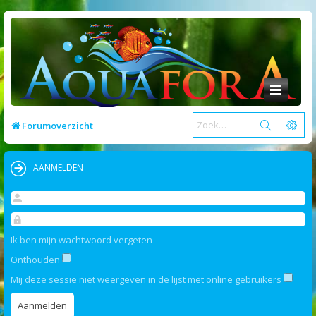
Forumoverzicht
AANMELDEN
Ik ben mijn wachtwoord vergeten
Onthouden
Mij deze sessie niet weergeven in de lijst met online gebruikers