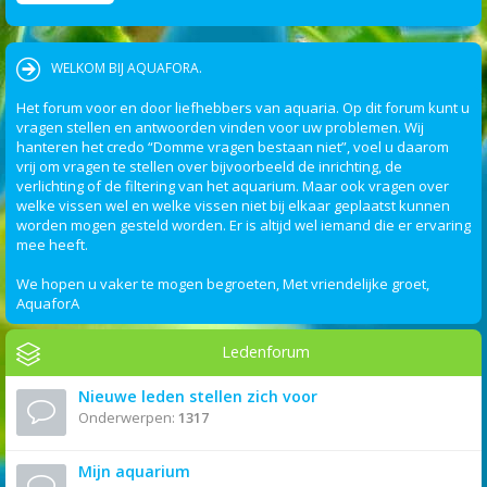
WELKOM BIJ AQUAFORA.
Het forum voor en door liefhebbers van aquaria. Op dit forum kunt u
vragen stellen en antwoorden vinden voor uw problemen. Wij
hanteren het credo “Domme vragen bestaan niet”, voel u daarom
vrij om vragen te stellen over bijvoorbeeld de inrichting, de
verlichting of de filtering van het aquarium. Maar ook vragen over
welke vissen wel en welke vissen niet bij elkaar geplaatst kunnen
worden mogen gesteld worden. Er is altijd wel iemand die er ervaring
mee heeft.
We hopen u vaker te mogen begroeten, Met vriendelijke groet,
AquaforA
Ledenforum
Nieuwe leden stellen zich voor
Onderwerpen:
1317
Mijn aquarium