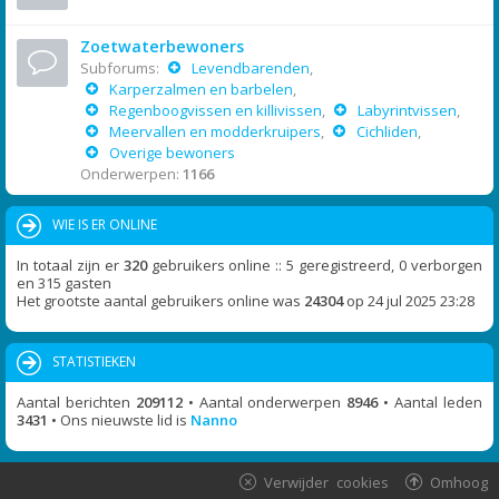
Zoetwaterbewoners
Subforums:
Levendbarenden
,
Karperzalmen en barbelen
,
Regenboogvissen en killivissen
,
Labyrintvissen
,
Meervallen en modderkruipers
,
Cichliden
,
Overige bewoners
Onderwerpen:
1166
WIE IS ER ONLINE
In totaal zijn er
320
gebruikers online :: 5 geregistreerd, 0 verborgen
en 315 gasten
Het grootste aantal gebruikers online was
24304
op 24 jul 2025 23:28
STATISTIEKEN
Aantal berichten
209112
• Aantal onderwerpen
8946
• Aantal leden
3431
• Ons nieuwste lid is
Nanno
Verwijder cookies
Omhoog