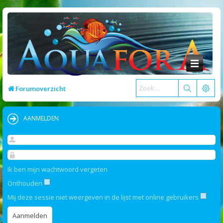
Forumoverzicht
AANMELDEN
Ik ben mijn wachtwoord vergeten
Onthouden
Mij deze sessie niet weergeven in de lijst met online gebruikers