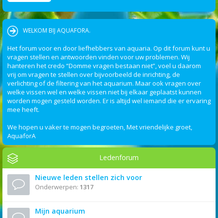
WELKOM BIJ AQUAFORA.
Het forum voor en door liefhebbers van aquaria. Op dit forum kunt u
vragen stellen en antwoorden vinden voor uw problemen. Wij
hanteren het credo “Domme vragen bestaan niet”, voel u daarom
vrij om vragen te stellen over bijvoorbeeld de inrichting, de
verlichting of de filtering van het aquarium. Maar ook vragen over
welke vissen wel en welke vissen niet bij elkaar geplaatst kunnen
worden mogen gesteld worden. Er is altijd wel iemand die er ervaring
mee heeft.
We hopen u vaker te mogen begroeten, Met vriendelijke groet,
AquaforA
Ledenforum
Nieuwe leden stellen zich voor
Onderwerpen:
1317
Mijn aquarium