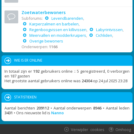
Zoetwaterbewoners
Subforums:
Levendbarenden
,
Karperzalmen en barbelen
,
Regenboogvissen en killivissen
,
Labyrintvissen
,
Meervallen en modderkruipers
,
Cichliden
,
Overige bewoners
Onderwerpen:
1166
WIE IS ER ONLINE
In totaal zijn er
192
gebruikers online :: 5 geregistreerd, 0 verborgen
en 187 gasten
Het grootste aantal gebruikers online was
24304
op 24 jul 2025 23:28
STATISTIEKEN
Aantal berichten
209112
• Aantal onderwerpen
8946
• Aantal leden
3431
• Ons nieuwste lid is
Nanno
Verwijder cookies
Omhoog