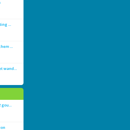
n
ting …
achem …
met wand…
 2 gou…
ion