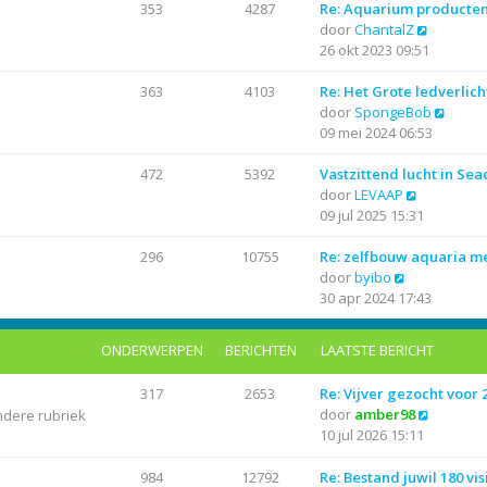
r
i
t
a
353
4287
Re: Aquarium producte
i
j
B
e
a
door
ChantalZ
c
k
e
b
t
26 okt 2023 09:51
h
l
k
e
s
t
a
i
r
t
363
4103
Re: Het Grote ledverlich
a
j
i
e
B
door
SpongeBob
t
k
c
b
e
09 mei 2024 06:53
s
l
h
e
k
t
a
t
r
i
472
5392
Vastzittend lucht in Se
B
e
a
i
j
door
LEVAAP
e
b
t
c
k
09 jul 2025 15:31
k
e
s
h
l
i
r
t
t
a
296
10755
Re: zelfbouw aquaria 
B
j
i
e
a
door
byibo
e
k
c
b
t
30 apr 2024 17:43
k
l
h
e
s
i
a
t
r
t
ONDERWERPEN
BERICHTEN
LAATSTE BERICHT
j
a
i
e
k
t
c
b
317
2653
Re: Vijver gezocht voor
l
s
h
e
B
door
amber98
ndere rubriek
a
t
t
r
e
10 jul 2026 15:11
a
e
i
k
t
b
c
i
984
12792
Re: Bestand juwil 180 vis
s
e
h