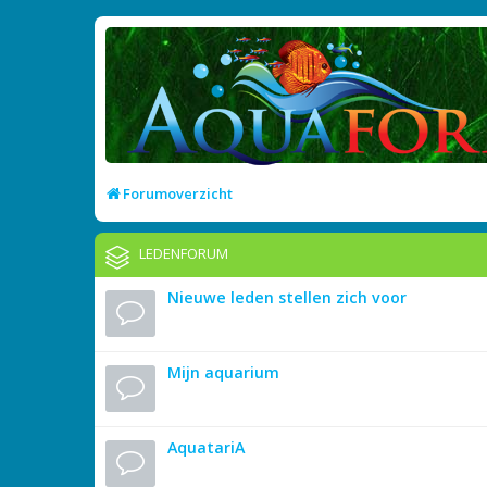
Forumoverzicht
LEDENFORUM
Nieuwe leden stellen zich voor
Mijn aquarium
AquatariA