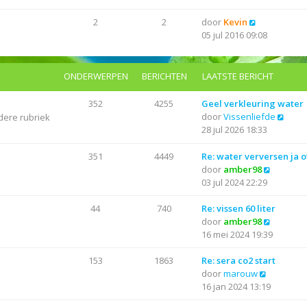
k
l
s
i
a
B
2
2
door
Kevin
t
j
a
e
05 jul 2016 09:08
e
k
t
k
b
l
s
i
e
a
t
j
r
ONDERWERPEN
BERICHTEN
LAATSTE BERICHT
a
e
k
i
t
b
l
c
352
4255
Geel verkleuring water
s
e
a
h
B
door
Vissenliefde
dere rubriek
t
r
a
t
e
28 jul 2026 18:33
e
i
t
k
b
c
s
i
351
4449
Re: water verversen ja o
e
h
t
j
B
door
amber98
r
t
e
k
e
03 jul 2024 22:29
i
b
l
k
c
e
a
i
44
740
Re: vissen 60 liter
h
r
a
j
B
door
amber98
t
i
t
k
e
16 mei 2024 19:39
c
s
l
k
h
t
a
i
153
1863
Re: sera co2 start
t
e
B
a
j
door
marouw
b
e
t
k
16 jan 2024 13:19
e
k
s
l