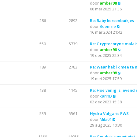
j
B
door
amber98
t
r
t
k
e
08 mei 2025 21:36
e
i
l
k
b
c
a
i
286
2892
Re: Baby kersenbuikjes
e
h
a
B
j
door
Boemzie
r
t
t
e
k
16 mar 2024 21:42
i
s
k
l
c
t
i
a
550
5739
Re: C ryptocoryne malai
h
e
j
a
B
door
amber98
t
b
k
t
e
19 dec 2025 22:34
e
l
s
k
r
a
t
i
189
2783
Re: Waar heb ik mee te
i
a
e
j
B
door
amber98
c
t
b
k
e
19 mei 2025 17:59
h
s
e
l
k
t
t
r
a
i
138
1145
Re: Hoe veilig is levend
B
e
i
a
j
door
karinD
e
b
c
t
k
02 dec 2023 15:38
k
e
h
s
l
i
r
t
t
a
539
5561
Hydra Vulgaris PWS
B
j
i
e
a
door
Mila01
e
k
c
b
t
29 aug 2025 10:30
k
l
h
e
s
i
a
t
r
t
1166
14056
Re: Goudvis zwemt niet