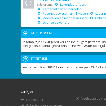
Subforums:
Levendbarenden
,
Karperzalmen en barbelen
,
Regenboogvissen en killivissen
,
Labyrin
Meervallen en modderkruipers
,
Cichlid
Overige bewoners
WIE IS ER ONLINE
In totaal zijn er
258
gebruikers online :: 5 geregistreerd, 0
Het grootste aantal gebruikers online was
24304
op 24 jul
STATISTIEKEN
Aantal berichten
209112
• Aantal onderwerpen
8946
• Aan
Linkjes
Veelgestelde vr
Forumindex
Gebruikersvoorwaarden