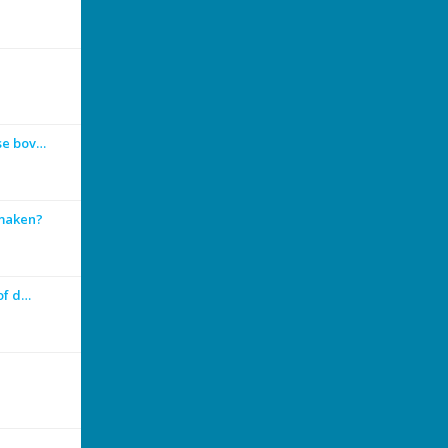
se bov…
 maken?
 of d…