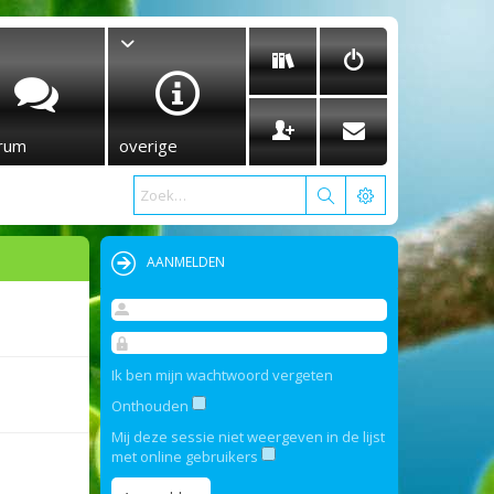
rum
overige
AANMELDEN
Ik ben mijn wachtwoord vergeten
Onthouden
Mij deze sessie niet weergeven in de lijst
met online gebruikers