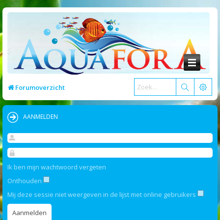
Forumoverzicht
AANMELDEN
Ik ben mijn wachtwoord vergeten
Onthouden
Mij deze sessie niet weergeven in de lijst met online gebruikers