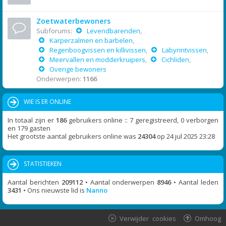
Zoetwaterbewoners
Subforums:
Levendbarenden
,
Karperzalmen en barbelen
,
Regenboogvissen en killivissen
,
Labyrintvissen
,
Meervallen en modderkruipers
,
Cichliden
,
Overige bewoners
Onderwerpen:
1166
WIE IS ER ONLINE
In totaal zijn er
186
gebruikers online :: 7 geregistreerd, 0 verborgen
en 179 gasten
Het grootste aantal gebruikers online was
24304
op 24 jul 2025 23:28
STATISTIEKEN
Aantal berichten
209112
• Aantal onderwerpen
8946
• Aantal leden
3431
• Ons nieuwste lid is
Nanno
Verwijder cookies
Omhoog