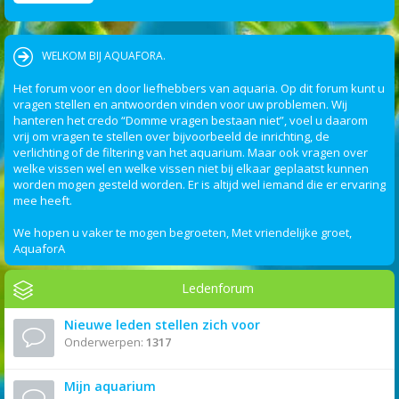
WELKOM BIJ AQUAFORA.
Het forum voor en door liefhebbers van aquaria. Op dit forum kunt u
vragen stellen en antwoorden vinden voor uw problemen. Wij
hanteren het credo “Domme vragen bestaan niet”, voel u daarom
vrij om vragen te stellen over bijvoorbeeld de inrichting, de
verlichting of de filtering van het aquarium. Maar ook vragen over
welke vissen wel en welke vissen niet bij elkaar geplaatst kunnen
worden mogen gesteld worden. Er is altijd wel iemand die er ervaring
mee heeft.
We hopen u vaker te mogen begroeten, Met vriendelijke groet,
AquaforA
Ledenforum
Nieuwe leden stellen zich voor
Onderwerpen:
1317
Mijn aquarium