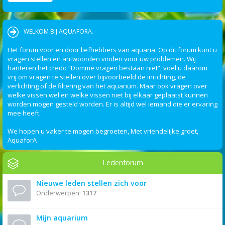
WELKOM BIJ AQUAFORA.
Het forum voor en door liefhebbers van aquaria. Op dit forum kunt u
vragen stellen en antwoorden vinden voor uw problemen. Wij
hanteren het credo “Domme vragen bestaan niet”, voel u daarom
vrij om vragen te stellen over bijvoorbeeld de inrichting, de
verlichting of de filtering van het aquarium. Maar ook vragen over
welke vissen wel en welke vissen niet bij elkaar geplaatst kunnen
worden mogen gesteld worden. Er is altijd wel iemand die er ervaring
mee heeft.
We hopen u vaker te mogen begroeten, Met vriendelijke groet,
AquaforA
Ledenforum
Nieuwe leden stellen zich voor
Onderwerpen:
1317
Mijn aquarium