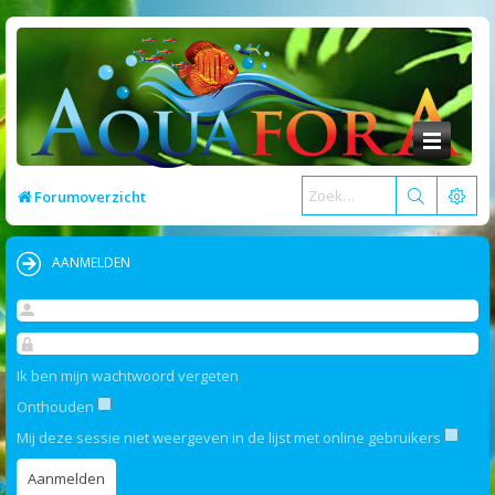
Forumoverzicht
AANMELDEN
Ik ben mijn wachtwoord vergeten
Onthouden
Mij deze sessie niet weergeven in de lijst met online gebruikers