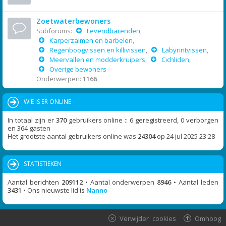
Zoetwaterbewoners
Subforums:
Levendbarenden
,
Karperzalmen en barbelen
,
Regenboogvissen en killivissen
,
Labyrintvissen
,
Meervallen en modderkruipers
,
Cichliden
,
Overige bewoners
Onderwerpen:
1166
WIE IS ER ONLINE
In totaal zijn er
370
gebruikers online :: 6 geregistreerd, 0 verborgen
en 364 gasten
Het grootste aantal gebruikers online was
24304
op 24 jul 2025 23:28
STATISTIEKEN
Aantal berichten
209112
• Aantal onderwerpen
8946
• Aantal leden
3431
• Ons nieuwste lid is
Nanno
Verwijder cookies
Omhoog