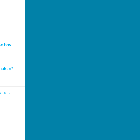
se bov…
 maken?
 of d…