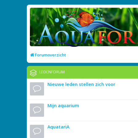
Forumoverzicht
LEDENFORUM
Nieuwe leden stellen zich voor
Mijn aquarium
AquatariA