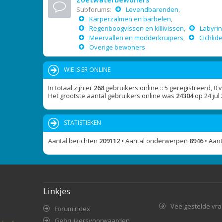
Subforums:
Levendbarenden
,
Karperzalmen en barbelen
,
Regenboogvissen en killivissen
,
Labyrin
Meervallen en modderkruipers
,
Cichlid
Overige bewoners
WIE IS ER ONLINE
In totaal zijn er
268
gebruikers online :: 5 geregistreerd, 0
Het grootste aantal gebruikers online was
24304
op 24 jul
STATISTIEKEN
Aantal berichten
209112
• Aantal onderwerpen
8946
• Aan
Linkjes
Veelgestelde vr
Forumindex
Gebruikersvoorwaarden