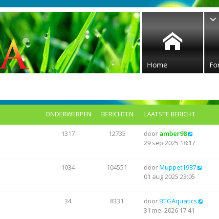
Home
Fo
ONDERWERPEN
BERICHTEN
LAATSTE BERICHT
B
1317
12735
door
amber98
e
29 sep 2025 18:17
k
i
B
1034
104551
door
Muppet1987
j
e
01 aug 2025 23:05
k
k
l
i
a
B
34
8331
door
BTGAquatics
j
a
e
31 mei 2026 17:41
k
t