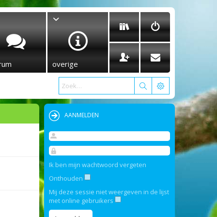
rum
overige
AANMELDEN
Ik ben mijn wachtwoord vergeten
Onthouden
Mij deze sessie niet weergeven in de lijst
met online gebruikers