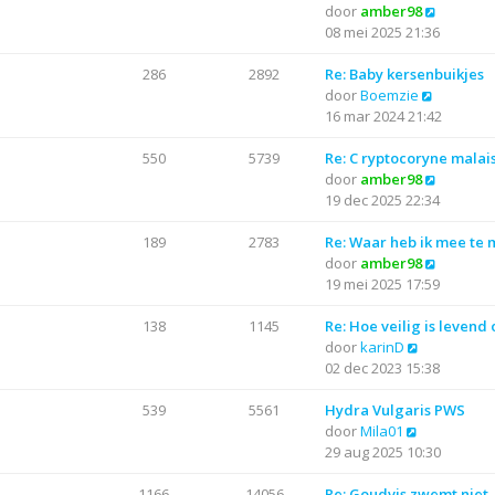
j
B
door
amber98
t
r
t
k
e
08 mei 2025 21:36
e
i
l
k
b
c
a
i
286
2892
Re: Baby kersenbuikjes
e
h
a
B
j
door
Boemzie
r
t
t
e
k
16 mar 2024 21:42
i
s
k
l
c
t
i
a
550
5739
Re: C ryptocoryne malai
h
e
j
a
B
door
amber98
t
b
k
t
e
19 dec 2025 22:34
e
l
s
k
r
a
t
i
189
2783
Re: Waar heb ik mee te
i
a
e
j
B
door
amber98
c
t
b
k
e
19 mei 2025 17:59
h
s
e
l
k
t
t
r
a
i
138
1145
Re: Hoe veilig is levend
B
e
i
a
j
door
karinD
e
b
c
t
k
02 dec 2023 15:38
k
e
h
s
l
i
r
t
t
a
539
5561
Hydra Vulgaris PWS
B
j
i
e
a
door
Mila01
e
k
c
b
t
29 aug 2025 10:30
k
l
h
e
s
i
a
t
r
t
1166
14056
Re: Goudvis zwemt niet