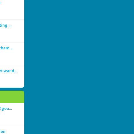
n
ting …
achem …
met wand…
 2 gou…
ion