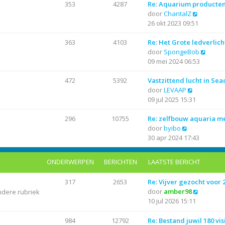
r
i
t
a
353
4287
Re: Aquarium producte
i
j
B
e
a
door
ChantalZ
c
k
e
b
t
26 okt 2023 09:51
h
l
k
e
s
t
a
i
r
t
363
4103
Re: Het Grote ledverlich
a
j
i
e
B
door
SpongeBob
t
k
c
b
e
09 mei 2024 06:53
s
l
h
e
k
t
a
t
r
i
472
5392
Vastzittend lucht in Se
B
e
a
i
j
door
LEVAAP
e
b
t
c
k
09 jul 2025 15:31
k
e
s
h
l
i
r
t
t
a
296
10755
Re: zelfbouw aquaria 
B
j
i
e
a
door
byibo
e
k
c
b
t
30 apr 2024 17:43
k
l
h
e
s
i
a
t
r
t
ONDERWERPEN
BERICHTEN
LAATSTE BERICHT
j
a
i
e
k
t
c
b
317
2653
Re: Vijver gezocht voor
l
s
h
e
B
door
amber98
ndere rubriek
a
t
t
r
e
10 jul 2026 15:11
a
e
i
k
t
b
c
i
984
12792
Re: Bestand juwil 180 vis
s
e
h