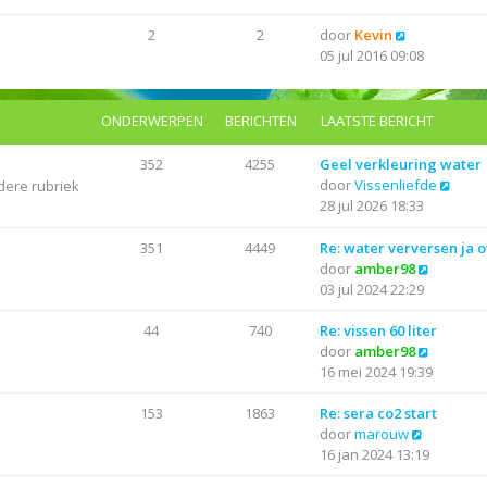
k
l
s
i
a
B
2
2
door
Kevin
t
j
a
e
05 jul 2016 09:08
e
k
t
k
b
l
s
i
e
a
t
j
r
ONDERWERPEN
BERICHTEN
LAATSTE BERICHT
a
e
k
i
t
b
l
c
352
4255
Geel verkleuring water
s
e
a
h
B
door
Vissenliefde
dere rubriek
t
r
a
t
e
28 jul 2026 18:33
e
i
t
k
b
c
s
i
351
4449
Re: water verversen ja o
e
h
t
j
B
door
amber98
r
t
e
k
e
03 jul 2024 22:29
i
b
l
k
c
e
a
i
44
740
Re: vissen 60 liter
h
r
a
j
B
door
amber98
t
i
t
k
e
16 mei 2024 19:39
c
s
l
k
h
t
a
i
153
1863
Re: sera co2 start
t
e
B
a
j
door
marouw
b
e
t
k
16 jan 2024 13:19
e
k
s
l