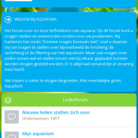
WELKOM BIJ AQUAFORA.
Het forum voor en door liefhebbers van aquaria. Op dit forum kunt u
vragen stellen en antwoorden vinden voor uw problemen. Wij
hanteren het credo “Domme vragen bestaan niet”, voel u daarom
vrij om vragen te stellen over bijvoorbeeld de inrichting, de
verlichting of de filtering van het aquarium. Maar ook vragen over
welke vissen wel en welke vissen niet bij elkaar geplaatst kunnen
worden mogen gesteld worden. Er is altijd wel iemand die er ervaring
mee heeft.
We hopen u vaker te mogen begroeten, Met vriendelijke groet,
AquaforA
Ledenforum
Nieuwe leden stellen zich voor
Onderwerpen:
1317
Mijn aquarium