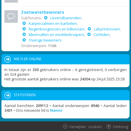
Zoetwaterbewoners
Subforums:
Levendbarenden
,
Karperzalmen en barbelen
,
Regenboogvissen en killivissen
,
Labyrintvissen
,
Meervallen en modderkruipers
,
Cichliden
,
Overige bewoners
Onderwerpen:
1166
WIE IS ER ONLINE
In totaal zijn er
330
gebruikers online :: 6 geregistreerd, 0 verborgen
en 324 gasten
Het grootste aantal gebruikers online was
24304
op 24 jul 2025 23:28
STATISTIEKEN
Aantal berichten
209112
• Aantal onderwerpen
8946
• Aantal leden
3431
• Ons nieuwste lid is
Nanno
Verwijder cookies
Omhoog