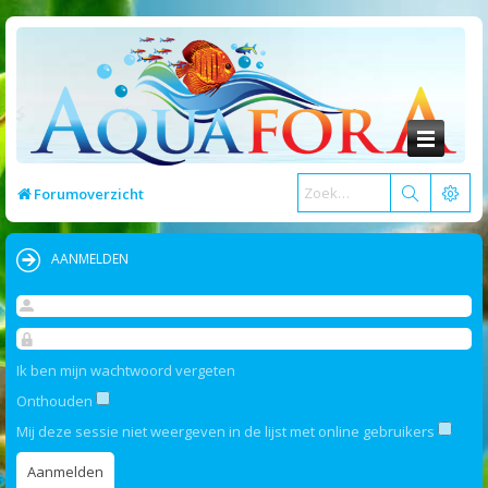
Forumoverzicht
AANMELDEN
Ik ben mijn wachtwoord vergeten
Onthouden
Mij deze sessie niet weergeven in de lijst met online gebruikers