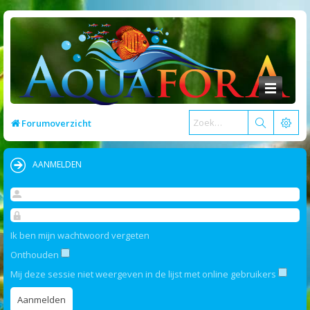
Forumoverzicht
AANMELDEN
Ik ben mijn wachtwoord vergeten
Onthouden
Mij deze sessie niet weergeven in de lijst met online gebruikers