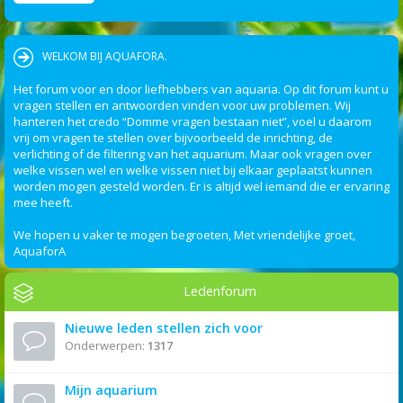
WELKOM BIJ AQUAFORA.
Het forum voor en door liefhebbers van aquaria. Op dit forum kunt u
vragen stellen en antwoorden vinden voor uw problemen. Wij
hanteren het credo “Domme vragen bestaan niet”, voel u daarom
vrij om vragen te stellen over bijvoorbeeld de inrichting, de
verlichting of de filtering van het aquarium. Maar ook vragen over
welke vissen wel en welke vissen niet bij elkaar geplaatst kunnen
worden mogen gesteld worden. Er is altijd wel iemand die er ervaring
mee heeft.
We hopen u vaker te mogen begroeten, Met vriendelijke groet,
AquaforA
Ledenforum
Nieuwe leden stellen zich voor
Onderwerpen:
1317
Mijn aquarium