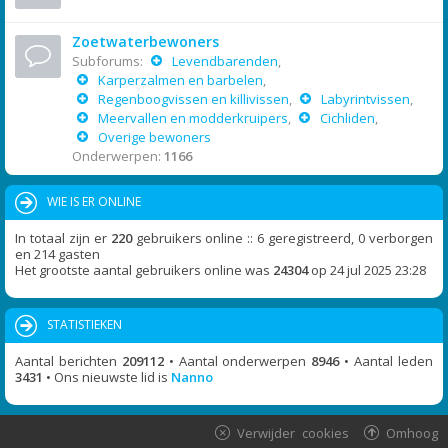
Zoetwaterbewoners
Subforums:
Levendbarenden
,
Karperzalmen en barbelen
,
Regenboogvissen en killivissen
,
Labyrintvissen
,
Meervallen en modderkruipers
,
Cichliden
,
Overige bewoners
Onderwerpen:
1166
WIE IS ER ONLINE
In totaal zijn er
220
gebruikers online :: 6 geregistreerd, 0 verborgen
en 214 gasten
Het grootste aantal gebruikers online was
24304
op 24 jul 2025 23:28
STATISTIEKEN
Aantal berichten
209112
• Aantal onderwerpen
8946
• Aantal leden
3431
• Ons nieuwste lid is
Nanno
Verwijder cookies
Omhoog