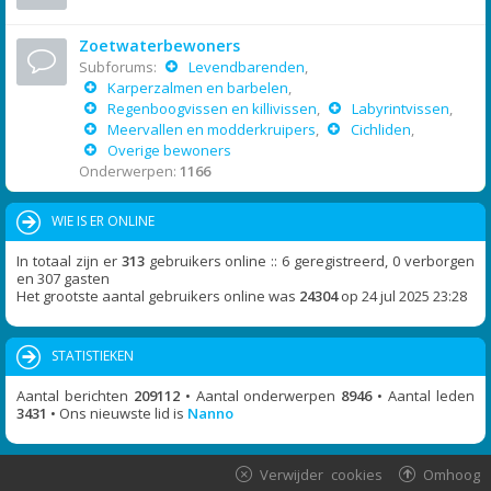
Zoetwaterbewoners
Subforums:
Levendbarenden
,
Karperzalmen en barbelen
,
Regenboogvissen en killivissen
,
Labyrintvissen
,
Meervallen en modderkruipers
,
Cichliden
,
Overige bewoners
Onderwerpen:
1166
WIE IS ER ONLINE
In totaal zijn er
313
gebruikers online :: 6 geregistreerd, 0 verborgen
en 307 gasten
Het grootste aantal gebruikers online was
24304
op 24 jul 2025 23:28
STATISTIEKEN
Aantal berichten
209112
• Aantal onderwerpen
8946
• Aantal leden
3431
• Ons nieuwste lid is
Nanno
Verwijder cookies
Omhoog