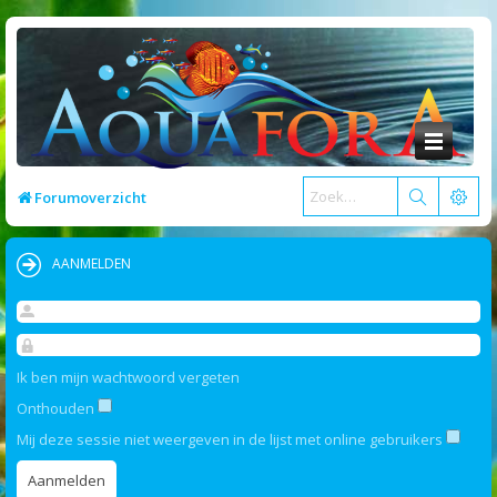
Forumoverzicht
AANMELDEN
Ik ben mijn wachtwoord vergeten
Onthouden
Mij deze sessie niet weergeven in de lijst met online gebruikers