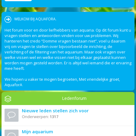
WELKOM BIJ AQUAFORA.
Het forum voor en door liefhebbers van aquaria. Op dit forum kunt u
vragen stellen en antwoorden vinden voor uw problemen. Wij
hanteren het credo “Domme vragen bestaan niet”, voel u daarom
vrij om vragen te stellen over bijvoorbeeld de inrichting, de
verlichting of de filtering van het aquarium. Maar ook vragen over
welke vissen wel en welke vissen niet bij elkaar geplaatst kunnen
worden mogen gesteld worden. Er is altijd wel iemand die er ervaring
mee heeft.
We hopen u vaker te mogen begroeten, Met vriendelijke groet,
AquaforA
Ledenforum
Nieuwe leden stellen zich voor
Onderwerpen:
1317
Mijn aquarium