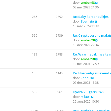
j
B
door
amber98
t
r
t
k
e
08 mei 2025 21:36
e
i
l
k
b
c
a
i
286
2892
Re: Baby kersenbuikjes
e
h
a
B
j
door
Boemzie
r
t
t
e
k
16 mar 2024 21:42
i
s
k
l
c
t
i
a
550
5739
Re: C ryptocoryne malai
h
e
j
a
B
door
amber98
t
b
k
t
e
19 dec 2025 22:34
e
l
s
k
r
a
t
i
189
2783
Re: Waar heb ik mee te
i
a
e
j
B
door
amber98
c
t
b
k
e
19 mei 2025 17:59
h
s
e
l
k
t
t
r
a
i
138
1145
Re: Hoe veilig is levend
B
e
i
a
j
door
karinD
e
b
c
t
k
02 dec 2023 15:38
k
e
h
s
l
i
r
t
t
a
539
5561
Hydra Vulgaris PWS
B
j
i
e
a
door
Mila01
e
k
c
b
t
29 aug 2025 10:30
k
l
h
e
s
i
a
t
r
t
1166
14056
Re: Goudvis zwemt niet