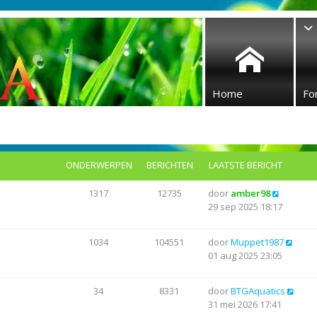
Home
Fo
ONDERWERPEN
BERICHTEN
LAATSTE BERICHT
B
1317
12735
door
amber98
e
29 sep 2025 18:17
k
i
B
1034
104551
door
Muppet1987
j
e
01 aug 2025 23:05
k
k
l
i
a
B
34
8331
door
BTGAquatics
j
a
e
31 mei 2026 17:41
k
t