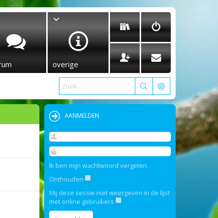
rum
overige
AANMELDEN
Ik ben mijn wachtwoord vergeten
Onthouden
Mij deze sessie niet weergeven in de lijst
met online gebruikers