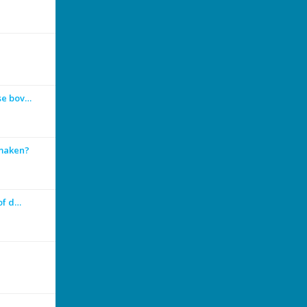
se bov…
 maken?
 of d…