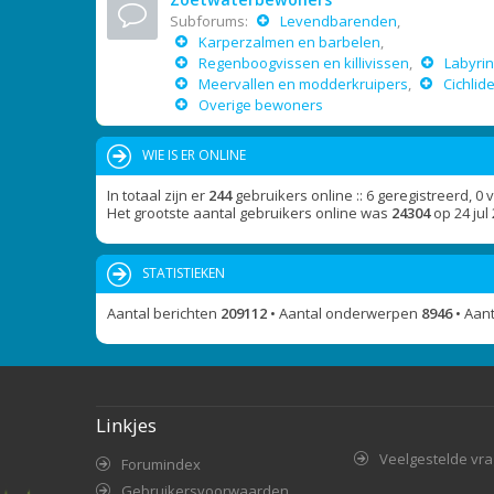
Subforums:
Levendbarenden
,
Karperzalmen en barbelen
,
Regenboogvissen en killivissen
,
Labyrin
Meervallen en modderkruipers
,
Cichlid
Overige bewoners
WIE IS ER ONLINE
In totaal zijn er
244
gebruikers online :: 6 geregistreerd, 0
Het grootste aantal gebruikers online was
24304
op 24 jul
STATISTIEKEN
Aantal berichten
209112
• Aantal onderwerpen
8946
• Aan
Linkjes
Veelgestelde vr
Forumindex
Gebruikersvoorwaarden