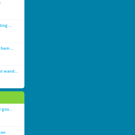
n
ting …
achem …
met wand…
 2 gou…
ion