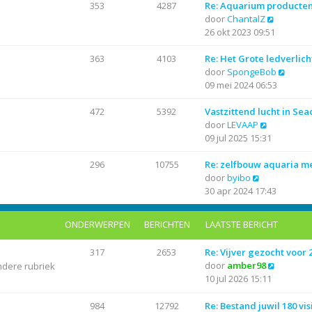
r
i
t
a
353
4287
Re: Aquarium producte
i
j
B
e
a
door
ChantalZ
c
k
e
b
t
26 okt 2023 09:51
h
l
k
e
s
t
a
i
r
t
363
4103
Re: Het Grote ledverlich
a
j
i
e
B
door
SpongeBob
t
k
c
b
e
09 mei 2024 06:53
s
l
h
e
k
t
a
t
r
i
472
5392
Vastzittend lucht in Se
B
e
a
i
j
door
LEVAAP
e
b
t
c
k
09 jul 2025 15:31
k
e
s
h
l
i
r
t
t
a
296
10755
Re: zelfbouw aquaria 
B
j
i
e
a
door
byibo
e
k
c
b
t
30 apr 2024 17:43
k
l
h
e
s
i
a
t
r
t
ONDERWERPEN
BERICHTEN
LAATSTE BERICHT
j
a
i
e
k
t
c
b
317
2653
Re: Vijver gezocht voor
l
s
h
e
B
door
amber98
ndere rubriek
a
t
t
r
e
10 jul 2026 15:11
a
e
i
k
t
b
c
i
984
12792
Re: Bestand juwil 180 vis
s
e
h