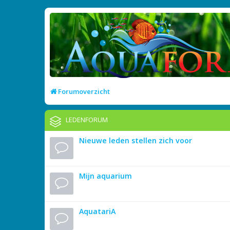
Forumoverzicht
LEDENFORUM
Nieuwe leden stellen zich voor
Mijn aquarium
AquatariA