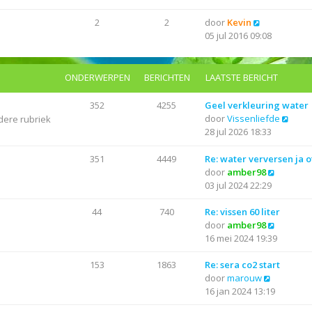
k
l
s
i
a
B
2
2
door
Kevin
t
j
a
e
05 jul 2016 09:08
e
k
t
k
b
l
s
i
e
a
t
j
r
ONDERWERPEN
BERICHTEN
LAATSTE BERICHT
a
e
k
i
t
b
l
c
352
4255
Geel verkleuring water
s
e
a
h
B
door
Vissenliefde
dere rubriek
t
r
a
t
e
28 jul 2026 18:33
e
i
t
k
b
c
s
i
351
4449
Re: water verversen ja o
e
h
t
j
B
door
amber98
r
t
e
k
e
03 jul 2024 22:29
i
b
l
k
c
e
a
i
44
740
Re: vissen 60 liter
h
r
a
j
B
door
amber98
t
i
t
k
e
16 mei 2024 19:39
c
s
l
k
h
t
a
i
153
1863
Re: sera co2 start
t
e
B
a
j
door
marouw
b
e
t
k
16 jan 2024 13:19
e
k
s
l