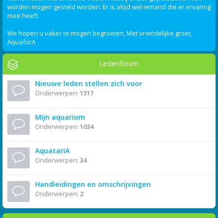
worden mogen gesteld worden. Er is altijd wel iemand die er ervaring
mee heeft.
We hopen u vaker te mogen begroeten, Met vriendelijke groet,
AquaforA
Ledenforum
Nieuwe leden stellen zich voor
Onderwerpen:
1317
Mijn aquarium
Onderwerpen:
1034
AquatariA
Onderwerpen:
34
Handleidingen en omschrijvingen
Onderwerpen:
2