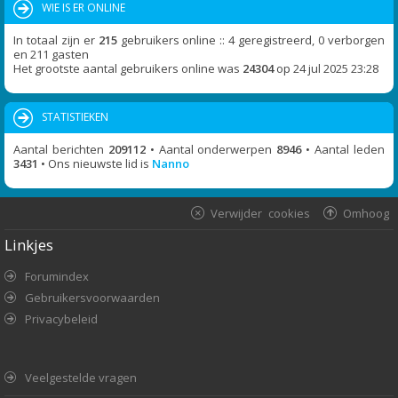
WIE IS ER ONLINE
In totaal zijn er
215
gebruikers online :: 4 geregistreerd, 0 verborgen
en 211 gasten
Het grootste aantal gebruikers online was
24304
op 24 jul 2025 23:28
STATISTIEKEN
Aantal berichten
209112
• Aantal onderwerpen
8946
• Aantal leden
3431
• Ons nieuwste lid is
Nanno
Verwijder cookies
Omhoog
Linkjes
Forumindex
Gebruikersvoorwaarden
Privacybeleid
Veelgestelde vragen