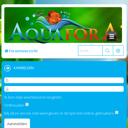
Forumoverzicht
AANMELDEN
Ik ben mijn wachtwoord vergeten
Onthouden
Mij deze sessie niet weergeven in de lijst met online gebruikers