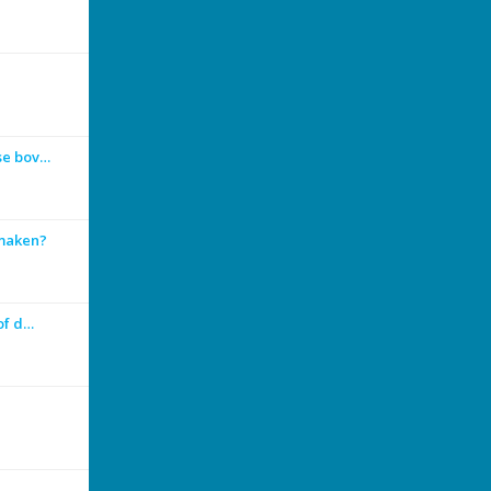
se bov…
 maken?
 of d…