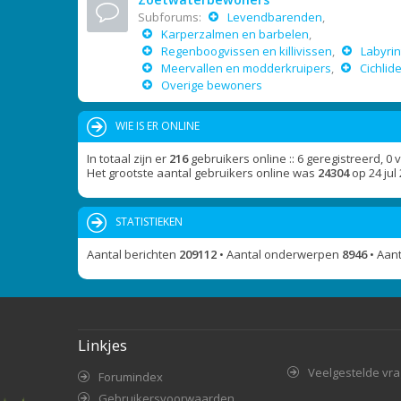
Subforums:
Levendbarenden
,
Karperzalmen en barbelen
,
Regenboogvissen en killivissen
,
Labyrin
Meervallen en modderkruipers
,
Cichlid
Overige bewoners
WIE IS ER ONLINE
In totaal zijn er
216
gebruikers online :: 6 geregistreerd, 0
Het grootste aantal gebruikers online was
24304
op 24 jul
STATISTIEKEN
Aantal berichten
209112
• Aantal onderwerpen
8946
• Aan
Linkjes
Veelgestelde vr
Forumindex
Gebruikersvoorwaarden