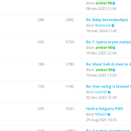
j
B
door
amber98
t
r
t
k
e
08 mei 2025 21:36
e
i
l
k
b
c
a
i
286
2892
Re: Baby kersenbuikjes
e
h
a
B
j
door
Boemzie
r
t
t
e
k
16 mar 2024 21:42
i
s
k
l
c
t
i
a
550
5739
Re: C ryptocoryne malai
h
e
j
a
B
door
amber98
t
b
k
t
e
19 dec 2025 22:34
e
l
s
k
r
a
t
i
189
2783
Re: Waar heb ik mee te
i
a
e
j
B
door
amber98
c
t
b
k
e
19 mei 2025 17:59
h
s
e
l
k
t
t
r
a
i
138
1145
Re: Hoe veilig is levend
B
e
i
a
j
door
karinD
e
b
c
t
k
02 dec 2023 15:38
k
e
h
s
l
i
r
t
t
a
539
5561
Hydra Vulgaris PWS
B
j
i
e
a
door
Mila01
e
k
c
b
t
29 aug 2025 10:30
k
l
h
e
s
i
a
t
r
t
1166
14056
Re: Goudvis zwemt niet