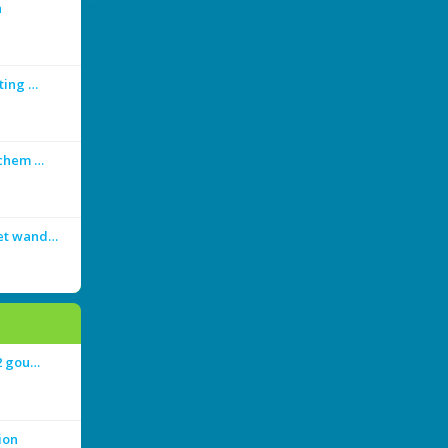
n
ting …
achem …
met wand…
 2 gou…
ion