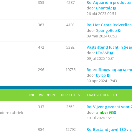
r
i
t
a
353
4287
Re: Aquarium producte
i
j
B
e
a
door
ChantalZ
c
k
e
b
t
26 okt 2023 09:51
h
l
k
e
s
t
a
i
r
t
363
4103
Re: Het Grote ledverlich
a
j
i
e
B
door
SpongeBob
t
k
c
b
e
09 mei 2024 06:53
s
l
h
e
k
t
a
t
r
i
472
5392
Vastzittend lucht in Se
B
e
a
i
j
door
LEVAAP
e
b
t
c
k
09 jul 2025 15:31
k
e
s
h
l
i
r
t
t
a
296
10755
Re: zelfbouw aquaria 
B
j
i
e
a
door
byibo
e
k
c
b
t
30 apr 2024 17:43
k
l
h
e
s
i
a
t
r
t
ONDERWERPEN
BERICHTEN
LAATSTE BERICHT
j
a
i
e
k
t
c
b
317
2653
Re: Vijver gezocht voor
l
s
h
e
B
door
amber98
ndere rubriek
a
t
t
r
e
10 jul 2026 15:11
a
e
i
k
t
b
c
i
984
12792
Re: Bestand juwil 180 vis
s
e
h