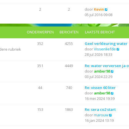
k
l
s
i
a
B
2
2
door
Kevin
t
j
a
e
05 jul 2016 09:08
e
k
t
k
b
l
s
i
e
a
t
j
r
ONDERWERPEN
BERICHTEN
LAATSTE BERICHT
a
e
k
i
t
b
l
c
352
4255
Geel verkleuring water
s
e
a
h
B
door
Vissenliefde
dere rubriek
t
r
a
t
e
28 jul 2026 18:33
e
i
t
k
b
c
s
i
351
4449
Re: water verversen ja o
e
h
t
j
B
door
amber98
r
t
e
k
e
03 jul 2024 22:29
i
b
l
k
c
e
a
i
44
740
Re: vissen 60 liter
h
r
a
j
B
door
amber98
t
i
t
k
e
16 mei 2024 19:39
c
s
l
k
h
t
a
i
153
1863
Re: sera co2 start
t
e
B
a
j
door
marouw
b
e
t
k
16 jan 2024 13:19
e
k
s
l