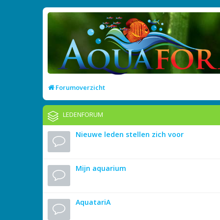
Forumoverzicht
LEDENFORUM
Nieuwe leden stellen zich voor
Mijn aquarium
AquatariA