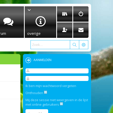
rum
overige
AANMELDEN
Ik ben mijn wachtwoord vergeten
Onthouden
Mij deze sessie niet weergeven in de lijst
met online gebruikers