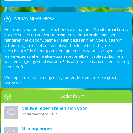
WELKOM BIJ AQUAFORA.
Het forum voor en door liefhebbers van aquaria. Op dit forum kunt u
vragen stellen en antwoorden vinden voor uw problemen. Wij
hanteren het credo “Domme vragen bestaan niet”, voel u daarom
vrij om vragen te stellen over bijvoorbeeld de inrichting, de
verlichting of de filtering van het aquarium. Maar ook vragen over
welke vissen wel en welke vissen niet bij elkaar geplaatst kunnen
worden mogen gesteld worden. Er is altijd wel iemand die er ervaring
mee heeft.
We hopen u vaker te mogen begroeten, Met vriendelijke groet,
AquaforA
Ledenforum
Nieuwe leden stellen zich voor
Onderwerpen:
1317
Mijn aquarium