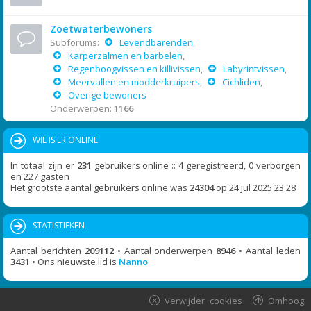
Zoetwaterbewoners
Subforums:
Levendbarenden
,
Karperzalmen en barbelen
,
Regenboogvissen en killivissen
,
Labyrintvissen
,
Meervallen en modderkruipers
,
Cichliden
,
Overige bewoners
Onderwerpen:
1166
WIE IS ER ONLINE
In totaal zijn er
231
gebruikers online :: 4 geregistreerd, 0 verborgen
en 227 gasten
Het grootste aantal gebruikers online was
24304
op 24 jul 2025 23:28
STATISTIEKEN
Aantal berichten
209112
• Aantal onderwerpen
8946
• Aantal leden
3431
• Ons nieuwste lid is
Nanno
Verwijder cookies
Omhoog