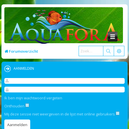
Forumoverzicht
AANMELDEN
Ik ben mijn wachtwoord vergeten
Onthouden
Mij deze sessie niet weergeven in de lijst met online gebruikers