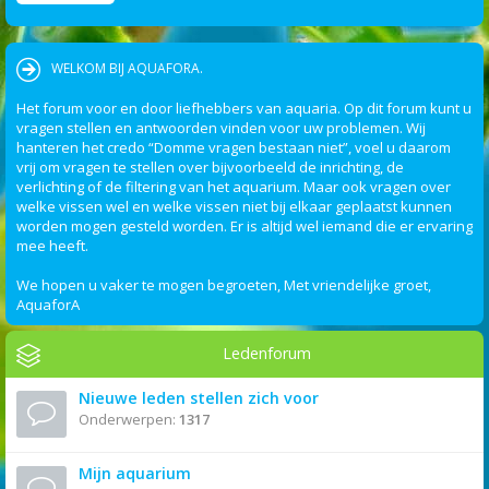
WELKOM BIJ AQUAFORA.
Het forum voor en door liefhebbers van aquaria. Op dit forum kunt u
vragen stellen en antwoorden vinden voor uw problemen. Wij
hanteren het credo “Domme vragen bestaan niet”, voel u daarom
vrij om vragen te stellen over bijvoorbeeld de inrichting, de
verlichting of de filtering van het aquarium. Maar ook vragen over
welke vissen wel en welke vissen niet bij elkaar geplaatst kunnen
worden mogen gesteld worden. Er is altijd wel iemand die er ervaring
mee heeft.
We hopen u vaker te mogen begroeten, Met vriendelijke groet,
AquaforA
Ledenforum
Nieuwe leden stellen zich voor
Onderwerpen:
1317
Mijn aquarium