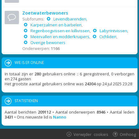
Zoetwaterbewoners
Subforums:
Levendbarenden
,
Karperzalmen en barbelen
,
Regenboogvissen en killivissen
,
Labyrintvissen
,
Meervallen en modderkruipers
,
Cichliden
,
Overige bewoners
Onderwerpen:
1166
WIE IS ER ONLINE
In totaal zijn er
280
gebruikers online :: 6 geregistreerd, 0 verborgen
en 274 gasten
Het grootste aantal gebruikers online was
24304
op 24 jul 2025 23:28
STATISTIEKEN
Aantal berichten
209112
• Aantal onderwerpen
8946
• Aantal leden
3431
• Ons nieuwste lid is
Nanno
Verwijder cookies
Omhoog