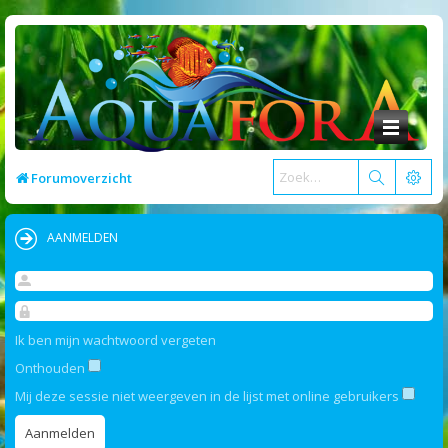
Forumoverzicht
AANMELDEN
Ik ben mijn wachtwoord vergeten
Onthouden
Mij deze sessie niet weergeven in de lijst met online gebruikers