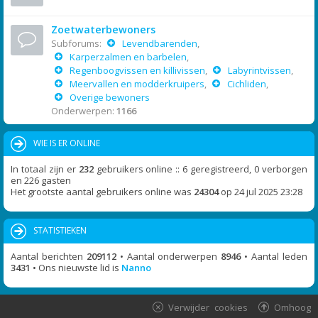
Zoetwaterbewoners
Subforums:
Levendbarenden
,
Karperzalmen en barbelen
,
Regenboogvissen en killivissen
,
Labyrintvissen
,
Meervallen en modderkruipers
,
Cichliden
,
Overige bewoners
Onderwerpen:
1166
WIE IS ER ONLINE
In totaal zijn er
232
gebruikers online :: 6 geregistreerd, 0 verborgen
en 226 gasten
Het grootste aantal gebruikers online was
24304
op 24 jul 2025 23:28
STATISTIEKEN
Aantal berichten
209112
• Aantal onderwerpen
8946
• Aantal leden
3431
• Ons nieuwste lid is
Nanno
Verwijder cookies
Omhoog