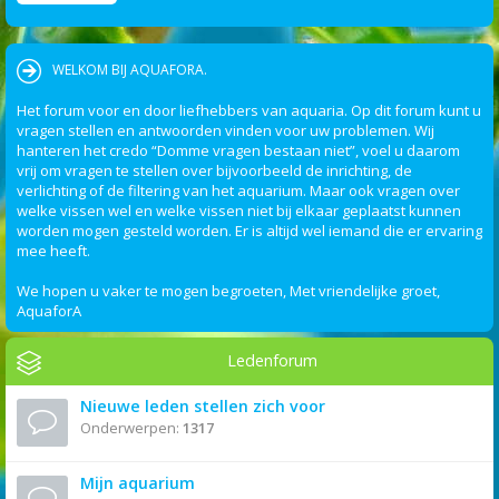
WELKOM BIJ AQUAFORA.
Het forum voor en door liefhebbers van aquaria. Op dit forum kunt u
vragen stellen en antwoorden vinden voor uw problemen. Wij
hanteren het credo “Domme vragen bestaan niet”, voel u daarom
vrij om vragen te stellen over bijvoorbeeld de inrichting, de
verlichting of de filtering van het aquarium. Maar ook vragen over
welke vissen wel en welke vissen niet bij elkaar geplaatst kunnen
worden mogen gesteld worden. Er is altijd wel iemand die er ervaring
mee heeft.
We hopen u vaker te mogen begroeten, Met vriendelijke groet,
AquaforA
Ledenforum
Nieuwe leden stellen zich voor
Onderwerpen:
1317
Mijn aquarium