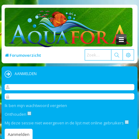
Forumoverzicht
AANMELDEN
Ik ben mijn wachtwoord vergeten
Onthouden
Mij deze sessie niet weergeven in de lijst met online gebruikers