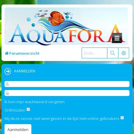
Forumoverzicht
AANMELDEN
Ik ben mijn wachtwoord vergeten
Onthouden
Mij deze sessie niet weergeven in de lijst met online gebruikers