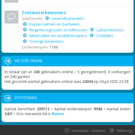
Zoetwaterbewoners
Subforums:
Levendbarenden
,
Karperzalmen en barbelen
,
Regenboogvissen en killivissen
,
Labyrintvissen
,
Meervallen en modderkruipers
,
Cichliden
,
Overige bewoners
Onderwerpen:
1166
WIE IS ER ONLINE
In totaal zijn er
245
gebruikers online :: 5 geregistreerd, 0 verborgen
en 240 gasten
Het grootste aantal gebruikers online was
24304
op 24 jul 2025 23:28
STATISTIEKEN
Aantal berichten
209112
• Aantal onderwerpen
8946
• Aantal leden
3431
• Ons nieuwste lid is
Nanno
Verwijder cookies
Omhoog