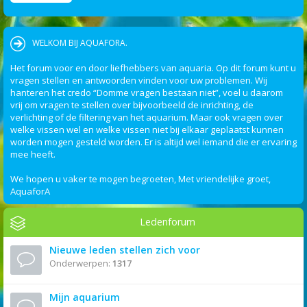
WELKOM BIJ AQUAFORA.
Het forum voor en door liefhebbers van aquaria. Op dit forum kunt u
vragen stellen en antwoorden vinden voor uw problemen. Wij
hanteren het credo “Domme vragen bestaan niet”, voel u daarom
vrij om vragen te stellen over bijvoorbeeld de inrichting, de
verlichting of de filtering van het aquarium. Maar ook vragen over
welke vissen wel en welke vissen niet bij elkaar geplaatst kunnen
worden mogen gesteld worden. Er is altijd wel iemand die er ervaring
mee heeft.
We hopen u vaker te mogen begroeten, Met vriendelijke groet,
AquaforA
Ledenforum
Nieuwe leden stellen zich voor
Onderwerpen:
1317
Mijn aquarium