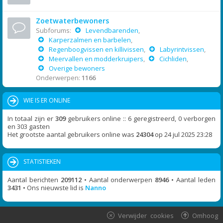
Zoetwaterbewoners
Subforums:
Levendbarenden
,
Karperzalmen en barbelen
,
Regenboogvissen en killivissen
,
Labyrintvissen
,
Meervallen en modderkruipers
,
Cichliden
,
Overige bewoners
Onderwerpen:
1166
WIE IS ER ONLINE
In totaal zijn er
309
gebruikers online :: 6 geregistreerd, 0 verborgen
en 303 gasten
Het grootste aantal gebruikers online was
24304
op 24 jul 2025 23:28
STATISTIEKEN
Aantal berichten
209112
• Aantal onderwerpen
8946
• Aantal leden
3431
• Ons nieuwste lid is
Nanno
Verwijder cookies
Omhoog