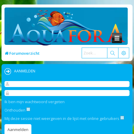
Forumoverzicht
AANMELDEN
Ik ben mijn wachtwoord vergeten
Onthouden
Mij deze sessie niet weergeven in de lijst met online gebruikers