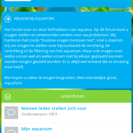
WELKOM BIJ AQUAFORA.
Het forum voor en door liefhebbers van aquaria. Op dit forum kunt u
vragen stellen en antwoorden vinden voor uw problemen. Wij
hanteren het credo “Domme vragen bestaan niet”, voel u daarom
vrij om vragen te stellen over bijvoorbeeld de inrichting, de
verlichting of de filtering van het aquarium. Maar ook vragen over
welke vissen wel en welke vissen niet bij elkaar geplaatst kunnen
worden mogen gesteld worden. Er is altijd wel iemand die er ervaring
mee heeft.
We hopen u vaker te mogen begroeten, Met vriendelijke groet,
AquaforA
Ledenforum
Nieuwe leden stellen zich voor
Onderwerpen:
1317
Mijn aquarium