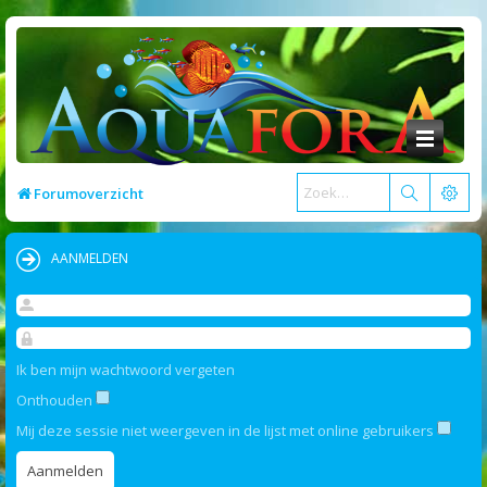
Forumoverzicht
AANMELDEN
Ik ben mijn wachtwoord vergeten
Onthouden
Mij deze sessie niet weergeven in de lijst met online gebruikers