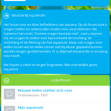
WELKOM BIJ AQUAFORA.
Het forum voor en door liefhebbers van aquaria. Op dit forum kunt u
vragen stellen en antwoorden vinden voor uw problemen. Wij
hanteren het credo “Domme vragen bestaan niet”, voel u daarom
vrij om vragen te stellen over bijvoorbeeld de inrichting, de
verlichting of de filtering van het aquarium. Maar ook vragen over
welke vissen wel en welke vissen niet bij elkaar geplaatst kunnen
worden mogen gesteld worden. Er is altijd wel iemand die er ervaring
mee heeft.
We hopen u vaker te mogen begroeten, Met vriendelijke groet,
AquaforA
Ledenforum
Nieuwe leden stellen zich voor
Onderwerpen:
1317
Mijn aquarium