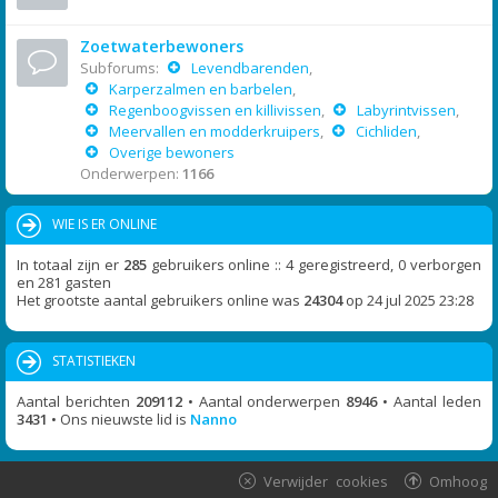
Zoetwaterbewoners
Subforums:
Levendbarenden
,
Karperzalmen en barbelen
,
Regenboogvissen en killivissen
,
Labyrintvissen
,
Meervallen en modderkruipers
,
Cichliden
,
Overige bewoners
Onderwerpen:
1166
WIE IS ER ONLINE
In totaal zijn er
285
gebruikers online :: 4 geregistreerd, 0 verborgen
en 281 gasten
Het grootste aantal gebruikers online was
24304
op 24 jul 2025 23:28
STATISTIEKEN
Aantal berichten
209112
• Aantal onderwerpen
8946
• Aantal leden
3431
• Ons nieuwste lid is
Nanno
Verwijder cookies
Omhoog