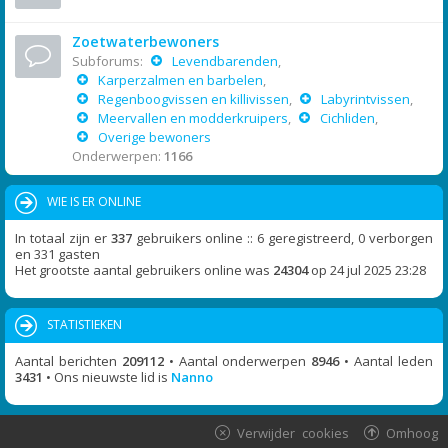
Zoetwaterbewoners
Subforums:
Levendbarenden
,
Karperzalmen en barbelen
,
Regenboogvissen en killivissen
,
Labyrintvissen
,
Meervallen en modderkruipers
,
Cichliden
,
Overige bewoners
Onderwerpen:
1166
WIE IS ER ONLINE
In totaal zijn er
337
gebruikers online :: 6 geregistreerd, 0 verborgen
en 331 gasten
Het grootste aantal gebruikers online was
24304
op 24 jul 2025 23:28
STATISTIEKEN
Aantal berichten
209112
• Aantal onderwerpen
8946
• Aantal leden
3431
• Ons nieuwste lid is
Nanno
Verwijder cookies
Omhoog