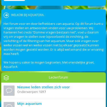
WELKOM BIJ AQUAFORA.
Het forum voor en door liefhebbers van aquaria. Op dit forum kunt u
vragen stellen en antwoorden vinden voor uw problemen. Wij
hanteren het credo “Domme vragen bestaan niet”, voel u daarom
vrij om vragen te stellen over bijvoorbeeld de inrichting, de
verlichting of de filtering van het aquarium. Maar ook vragen over
welke vissen wel en welke vissen niet bij elkaar geplaatst kunnen
worden mogen gesteld worden. Er is altijd wel iemand die er ervaring
mee heeft.
We hopen u vaker te mogen begroeten, Met vriendelijke groet,
AquaforA
Ledenforum
Nieuwe leden stellen zich voor
Onderwerpen:
1317
Mijn aquarium