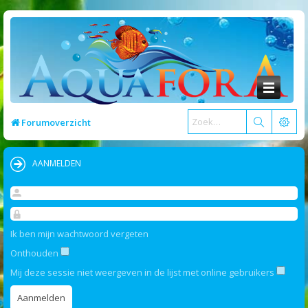
Forumoverzicht
AANMELDEN
Ik ben mijn wachtwoord vergeten
Onthouden
Mij deze sessie niet weergeven in de lijst met online gebruikers