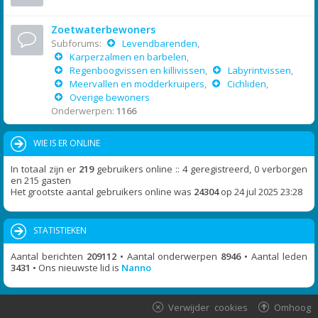
Zoetwaterbewoners
Subforums:
Levendbarenden
,
Karperzalmen en barbelen
,
Regenboogvissen en killivissen
,
Labyrintvissen
,
Meervallen en modderkruipers
,
Cichliden
,
Overige bewoners
Onderwerpen:
1166
WIE IS ER ONLINE
In totaal zijn er
219
gebruikers online :: 4 geregistreerd, 0 verborgen
en 215 gasten
Het grootste aantal gebruikers online was
24304
op 24 jul 2025 23:28
STATISTIEKEN
Aantal berichten
209112
• Aantal onderwerpen
8946
• Aantal leden
3431
• Ons nieuwste lid is
Nanno
Verwijder cookies
Omhoog