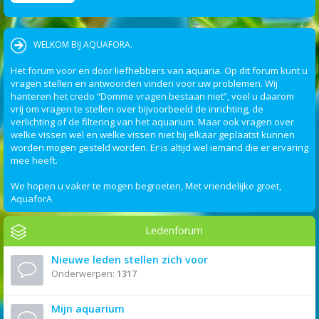
WELKOM BIJ AQUAFORA.
Het forum voor en door liefhebbers van aquaria. Op dit forum kunt u
vragen stellen en antwoorden vinden voor uw problemen. Wij
hanteren het credo “Domme vragen bestaan niet”, voel u daarom
vrij om vragen te stellen over bijvoorbeeld de inrichting, de
verlichting of de filtering van het aquarium. Maar ook vragen over
welke vissen wel en welke vissen niet bij elkaar geplaatst kunnen
worden mogen gesteld worden. Er is altijd wel iemand die er ervaring
mee heeft.
We hopen u vaker te mogen begroeten, Met vriendelijke groet,
AquaforA
Ledenforum
Nieuwe leden stellen zich voor
Onderwerpen:
1317
Mijn aquarium