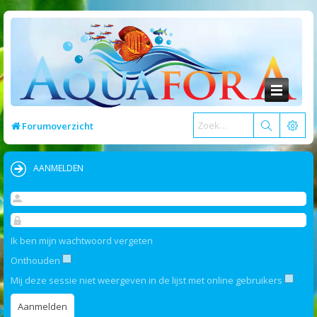
Forumoverzicht
AANMELDEN
Ik ben mijn wachtwoord vergeten
Onthouden
Mij deze sessie niet weergeven in de lijst met online gebruikers