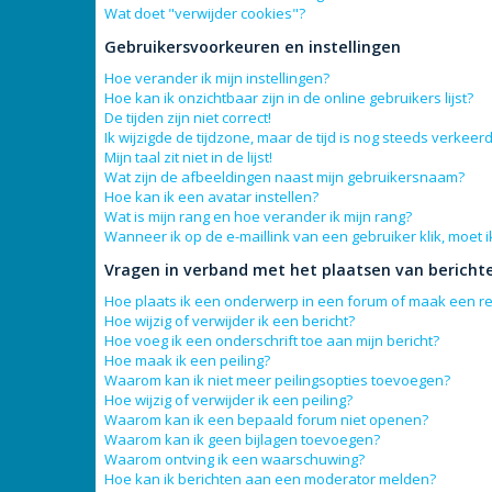
Wat doet "verwijder cookies"?
Gebruikersvoorkeuren en instellingen
Hoe verander ik mijn instellingen?
Hoe kan ik onzichtbaar zijn in de online gebruikers lijst?
De tijden zijn niet correct!
Ik wijzigde de tijdzone, maar de tijd is nog steeds verkeerd
Mijn taal zit niet in de lijst!
Wat zijn de afbeeldingen naast mijn gebruikersnaam?
Hoe kan ik een avatar instellen?
Wat is mijn rang en hoe verander ik mijn rang?
Wanneer ik op de e-maillink van een gebruiker klik, moet
Vragen in verband met het plaatsen van bericht
Hoe plaats ik een onderwerp in een forum of maak een re
Hoe wijzig of verwijder ik een bericht?
Hoe voeg ik een onderschrift toe aan mijn bericht?
Hoe maak ik een peiling?
Waarom kan ik niet meer peilingsopties toevoegen?
Hoe wijzig of verwijder ik een peiling?
Waarom kan ik een bepaald forum niet openen?
Waarom kan ik geen bijlagen toevoegen?
Waarom ontving ik een waarschuwing?
Hoe kan ik berichten aan een moderator melden?