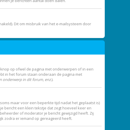
unnen je berichten aantal doen dalen.
akeld). Dit om misbruik van het e-mailsysteem door
e knop op ofwel de pagina met onderwerpen of in een
ebt in het forum staan onderaan de pagina met
 onderwerp in dit forum, enz.
).
 (soms maar voor een beperkte tijd nadat het geplaatst is)
e bericht een klein tekstje dat zegt hoeveel keer en
beheerder of moderator je bericht gewijzigd heeft. Zij
ijk zodra er iemand op gereageerd heeft.