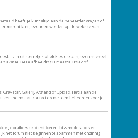
ertaald heeft. Je kunt altijd aan de beheerder vragen of
atie hieromtrent kan gevonden worden op de website van
estal zijn dit sterretjes of blokjes die aangeven hoeveel
een avatar. Deze afbeelding is meestal uniek of
Gravatar, Galerij, Afstand of Upload. Het is aan de
bruiken, neem dan contact op met een beheerder voor je
de gebruikers te identificeren, bijv. moderators en
lijk het forum niet beginnen te spammen met onzinnig