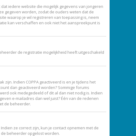
ist dat iedere website die mogelijk gegevens van jongeren
ijze gegeven worden, zodat de ouders weten dat de
site waarop je wil registreren van toepassing is, neem
atie kan verschaffen en ook niet het aanspreekpunt is
eheerder de registratie mogelijkheid heeft uitgeschakeld
 zijn. Indien COPPA geactiveerd is en je tijdens het
je account dan geactiveerd worden? Sommige forums
erd ook medegedeeld of dit al dan niet nodig is. Indien
gegeven e-mailadres dan wel juist? Één van de redenen
met de beheerder.
Indien ze correct zijn, kun je contact opnemen met de
oor de beheerder opgelost worden.