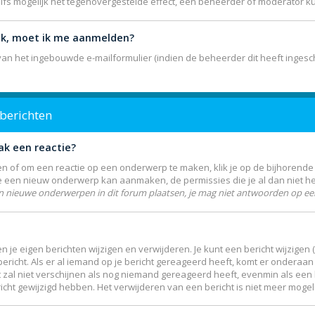
elfs mogelijk het tegenovergestelde effect, een beheerder of moderator k
lik, moet ik me aanmelden?
n het ingebouwde e-mailformulier (indien de beheerder dit heeft ingesch
 berichten
ak een reactie?
 of om een reactie op een onderwerp te maken, klik je op de bijhorend
je een nieuw onderwerp kan aanmaken, de permissies die je al dan niet h
n nieuwe onderwerpen in dit forum plaatsen, je mag niet antwoorden op een
n je eigen berichten wijzigen en verwijderen. Je kunt een bericht wijzigen
icht. Als er al iemand op je bericht gereageerd heeft, komt er onderaan j
Dit zal niet verschijnen als nog niemand gereageerd heeft, evenmin als een 
ht gewijzigd hebben. Het verwijderen van een bericht is niet meer mogel