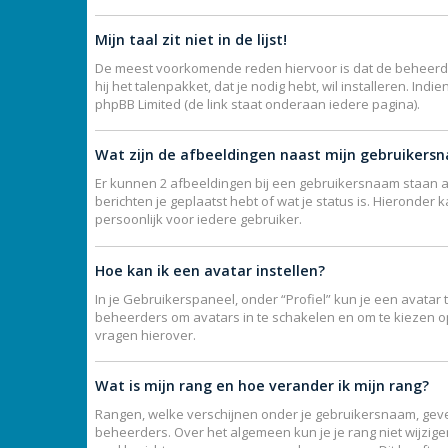
Mijn taal zit niet in de lijst!
De meest voorkomende reden hiervoor is dat de beheerder j
hij het talenpakket, dat je nodig hebt, wil installeren. I
phpBB Limited (de link staat onderaan iedere pagina).
Wat zijn de afbeeldingen naast mijn gebruikers
Er kunnen 2 afbeeldingen bij een gebruikersnaam staan als
berichten je geplaatst hebt of wat je status is. Hieronde
persoonlijk voor iedere gebruiker.
Hoe kan ik een avatar instellen?
In je Gebruikerspaneel, onder “Profiel” kun je een avata
beheerders om avatars in te schakelen en om te kiezen o
vragen hierover.
Wat is mijn rang en hoe verander ik mijn rang?
Rangen, welke verschijnen onder je gebruikersnaam, geven
beheerders. Over het algemeen kun je je rang niet wijzig