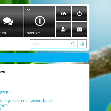
rum
overige
epen
sgroep?
ikersgroepen in een andere kleur?
roep"?
?