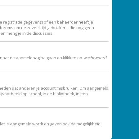
 registratie gegevens) of een beheerder heeft je
t forums om de zoveel tijd gebruikers, die nog geen
en meng je in de discussies.
 je naar de aanmeldpagina gaan en klikken op
wachtwoord
vermeden dat anderen je account misbruiken. Om aangemeld
jvoorbeeld op school, in de bibliotheek, in een
dat je aangemeld wordt en geven ook de mogelijkheid,