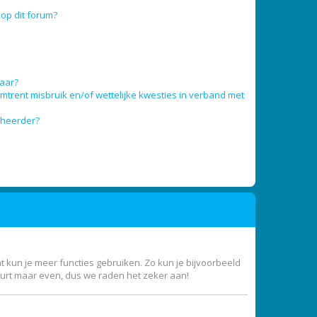
op dit forum?
baar?
trent misbruik en/of wettelijke kwesties in verband met
eheerder?
nt kun je meer functies gebruiken. Zo kun je bijvoorbeeld
uurt maar even, dus we raden het zeker aan!