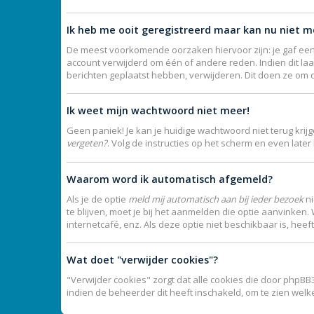
Ik heb me ooit geregistreerd maar kan nu niet 
De meest voorkomende oorzaken hiervoor zijn: je gaf een
account verwijderd om één of andere reden. Indien dit laat
berichten geplaatst hebben, verwijderen. Dit doen ze om 
Ik weet mijn wachtwoord niet meer!
Geen paniek! Je kan je huidige wachtwoord niet terug kri
vergeten?
. Volg de instructies op het scherm en even late
Waarom word ik automatisch afgemeld?
Als je de optie
meld mij automatisch aan bij ieder bezoek
ni
te blijven, moet je bij het aanmelden die optie aanvinken.
internetcafé, enz. Als deze optie niet beschikbaar is, hee
Wat doet "verwijder cookies"?
"Verwijder cookies" zorgt dat alle cookies die door phpB
indien de beheerder dit heeft inschakeld, om te zien wel