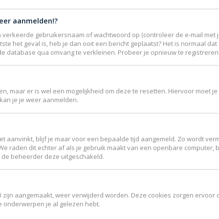
meer aanmelden!?
 verkeerde gebruikersnaam of wachtwoord op (controleer de e-mail met je
ste het geval is, heb je dan ooit een bericht geplaatst? Het is normaal da
de database qua omvang te verkleinen. Probeer je opnieuw te registreren 
jgen, maar er is wel een mogelijkheid om deze te resetten. Hiervoor moet
r kan je je weer aanmelden.
et aanvinkt, blijf je maar voor een bepaalde tijd aangemeld. Zo wordt 
 We raden dit echter af als je gebruik maakt van een openbare computer, bi
ft de beheerder deze uitgeschakeld.
B3 zijn aangemaakt, weer verwijderd worden. Deze cookies zorgen ervoor 
ke onderwerpen je al gelezen hebt.