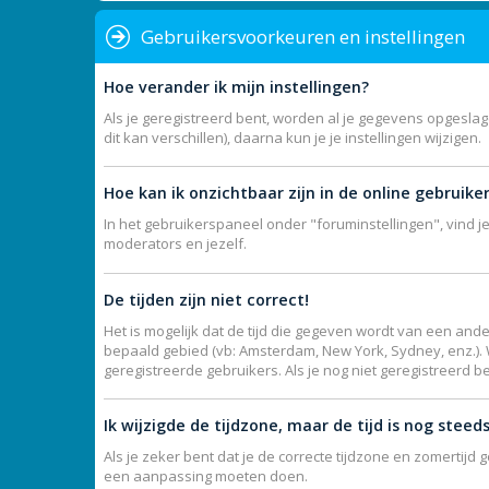
Gebruikersvoorkeuren en instellingen
Hoe verander ik mijn instellingen?
Als je geregistreerd bent, worden al je gegevens opgesla
dit kan verschillen), daarna kun je je instellingen wijzigen.
Hoe kan ik onzichtbaar zijn in de online gebruikers
In het gebruikerspaneel onder "foruminstellingen", vind j
moderators en jezelf.
De tijden zijn niet correct!
Het is mogelijk dat de tijd die gegeven wordt van een ande
bepaald gebied (vb: Amsterdam, New York, Sydney, enz.).
geregistreerde gebruikers. Als je nog niet geregistreerd b
Ik wijzigde de tijdzone, maar de tijd is nog steed
Als je zeker bent dat je de correcte tijdzone en zomertijd 
een aanpassing moeten doen.