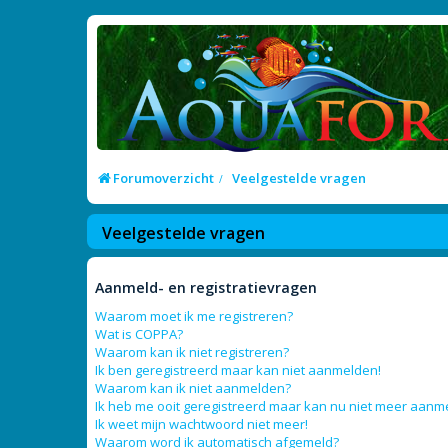
Forumoverzicht
Veelgestelde vragen
Veelgestelde vragen
Aanmeld- en registratievragen
Waarom moet ik me registreren?
Wat is COPPA?
Waarom kan ik niet registreren?
Ik ben geregistreerd maar kan niet aanmelden!
Waarom kan ik niet aanmelden?
Ik heb me ooit geregistreerd maar kan nu niet meer aanm
Ik weet mijn wachtwoord niet meer!
Waarom word ik automatisch afgemeld?