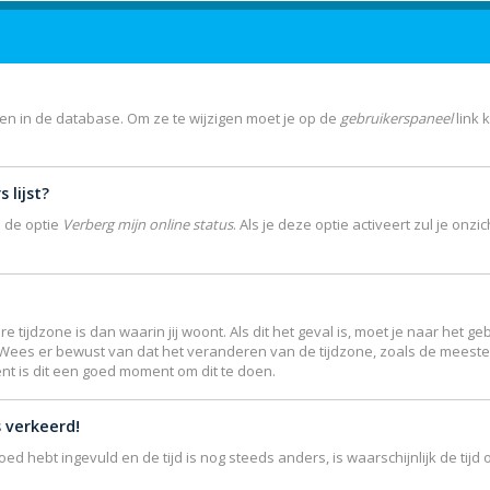
gen in de database. Om ze te wijzigen moet je op de
gebruikerspaneel
link 
 lijst?
e de optie
Verberg mijn online status
. Als je deze optie activeert zul je on
re tijdzone is dan waarin jij woont. Als dit het geval is, moet je naar het
 Wees er bewust van dat het veranderen van de tijdzone, zoals de meest
ent is dit een goed moment om dit te doen.
s verkeerd!
goed hebt ingevuld en de tijd is nog steeds anders, is waarschijnlijk de ti