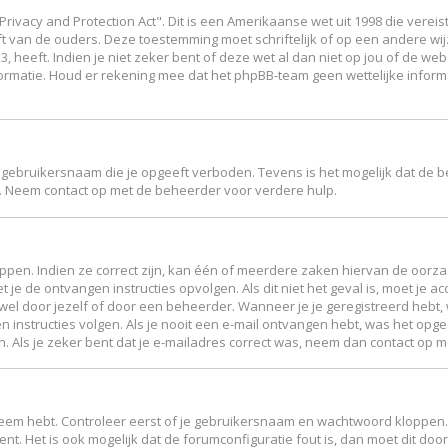
Privacy and Protection Act". Dit is een Amerikaanse wet uit 1998 die vere
ft van de ouders. Deze toestemming moet schriftelijk of op een andere w
 heeft. Indien je niet zeker bent of deze wet al dan niet op jou of de web
ormatie. Houd er rekening mee dat het phpBB-team geen wettelijke inform
 gebruikersnaam die je opgeeft verboden. Tevens is het mogelijk dat de b
. Neem contact op met de beheerder voor verdere hulp.
en. Indien ze correct zijn, kan één of meerdere zaken hiervan de oorzaak
et je de ontvangen instructies opvolgen. Als dit niet het geval is, moet 
el door jezelf of door een beheerder. Wanneer je je geregistreerd hebt, w
n instructies volgen. Als je nooit een e-mail ontvangen hebt, was het op
en. Als je zeker bent dat je e-mailadres correct was, neem dan contact op 
leem hebt. Controleer eerst of je gebruikersnaam en wachtwoord kloppen. 
ent. Het is ook mogelijk dat de forumconfiguratie fout is, dan moet dit d