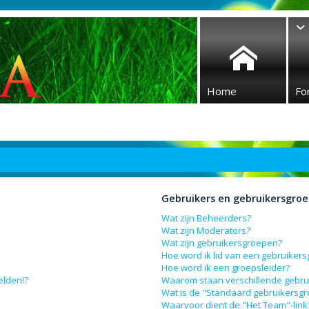
Home
Fo
Gebruikers en gebruikersgro
Wat zijn Beheerders?
Wat zijn Moderators?
Wat zijn gebruikersgroepen?
Hoe word ik lid van een gebruiker
Hoe word ik een groepsleider?
elden!?
Waarom staan verschillende gebru
Wat is de "Standaard gebruikersg
Waarvoor dient de "Het Team"-link