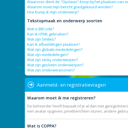
Waarvoor dient de "Opslaan"-knop bij het plaatsen van e
Waarom moet mijn bericht goedgekeurd worden?
Hoe bump ik mijn onderwerp?
Tekstopmaak en onderwerp soorten
Wat is BBCode?
Kan ik HTML gebruiken?
Wat zijn Smilies?
Kan ik afbeeldingen plaatsen?
Wat zijn globale mededelingen?
Wat zijn mededelingen?
Wat zijn sticky onderwerpen?
Wat zijn gesloten onderwerpen?
Wat zijn onderwerpiconen?
Aanmeld- en registratievragen
Waarom moet ik me registreren?
De beheerder heeft bepaalt of je al dan niet geregistreerd
een avatar opgeven, privéberichten sturen, andere gebrui
Wat is COPPA?