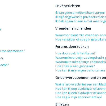
Privéberichten
Ik kan geen privéberichten sturen!
Ik blijf ongewenste privéberichten
Ik heb spam of een e-mail met ong
Vrienden en vijanden
!
Waarvoor dient mijn vrienden- en vi
Hoe verwijder of voeg ik gebruikers
Forums doorzoeken
 ik me aanmelden?
Hoe doorzoek ik het forum?
Waarom levert mijn zoekopdracht 
en
Waarom resulteert mijn zoekopdrac
actie?
Hoe zoek ik een gebruiker?
Hoe kan ik mijn eigen berichten e
Onderwerpabonnementen en 
Wat is het verschil tussen een bl
Hoe kan ik een bladwijzer of abon
Hoe kan ik een bladwijzer of abon
Hoe zeg ik mijn abonnement op?
Bijlagen