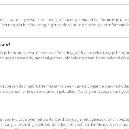
e taal niet geïnstalleerd heeft, of dat nog niemand het forum in je taal v
ndien het nog niet bestaat, mag je gerust de vertaling maken. Meer inform
naam?
 je berichten leest. De eerste afbeelding geeft aan welke rang je hebt, me
r kan nog een tweede, meestal grotere, afbeelding staan, beter bekend als 
r toevoegen door gebruik te maken van één van de volgende vier methodes: 
p welke manier je een avatar kan gebruiken. Als je geen avatars kunt ge
 een indicatie over het aantal berchten dat je hebt gemaakt of om bepaal
en, aangezien ze ingesteld worden door een beheerder. Nu moet je natuur