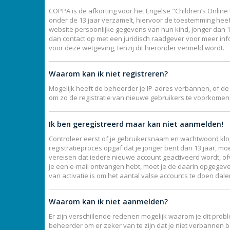
COPPA is de afkorting voor het Engelse "Children’s Online 
onder de 13 jaar verzamelt, hiervoor de toestemming hee
website persoonlijke gegevens van hun kind, jonger dan 13,
dan contact op met een juridisch raadgever voor meer inf
voor deze wetgeving, tenzij dit hieronder vermeld wordt.
Waarom kan ik niet registreren?
Mogelijk heeft de beheerder je IP-adres verbannen, of de
om zo de registratie van nieuwe gebruikers te voorkomen
Ik ben geregistreerd maar kan niet aanmelden!
Controleer eerst of je gebruikersnaam en wachtwoord klopp
registratieproces opgaf dat je jonger bent dan 13 jaar, mo
vereisen dat iedere nieuwe account geactiveerd wordt, ofw
je een e-mail ontvangen hebt, moet je de daarin opgegeve
van activatie is om het aantal valse accounts te doen dal
Waarom kan ik niet aanmelden?
Er zijn verschillende redenen mogelijk waarom je dit prob
beheerder om er zeker van te zijn dat je niet verbannen b