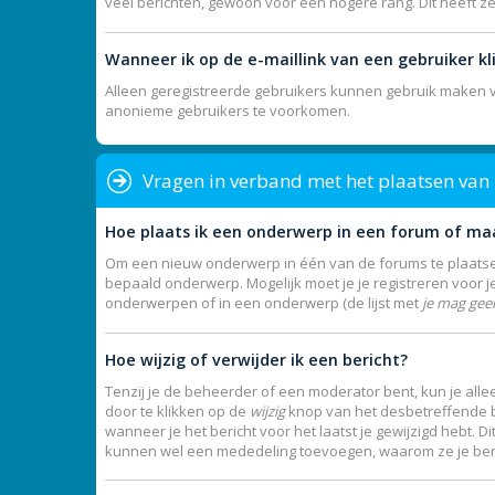
veel berichten, gewoon voor een hogere rang. Dit heeft z
Wanneer ik op de e-maillink van een gebruiker k
Alleen geregistreerde gebruikers kunnen gebruik maken va
anonieme gebruikers te voorkomen.
Vragen in verband met het plaatsen van
Hoe plaats ik een onderwerp in een forum of ma
Om een nieuw onderwerp in één van de forums te plaatsen
bepaald onderwerp. Mogelijk moet je je registreren voor 
onderwerpen of in een onderwerp (de lijst met
je mag gee
Hoe wijzig of verwijder ik een bericht?
Tenzij je de beheerder of een moderator bent, kun je allee
door te klikken op de
wijzig
knop van het desbetreffende ber
wanneer je het bericht voor het laatst je gewijzigd hebt. 
kunnen wel een mededeling toevoegen, waarom ze je beric