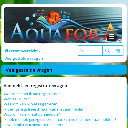
Forumoverzicht
Veelgestelde vragen
Veelgestelde vragen
Aanmeld- en registratievragen
Waarom moet ik me registreren?
Wat is COPPA?
Waarom kan ik niet registreren?
Ik ben geregistreerd maar kan niet aanmelden!
Waarom kan ik niet aanmelden?
Ik heb me ooit geregistreerd maar kan nu niet meer aanmelden!?
Ik weet mijn wachtwoord niet meer!