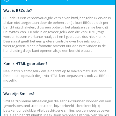
Wat is BBCode?
BBCode is een vereenvoudigde versie van html, het gebruik ervan is
al dan niet toegestaan door de beheerder (je kunt BBCode ook per
bericht uitschakelen, dit is een optie bij het plaatsen van je bericht).
De syntax van BBCode is ongeveer gelijk aan die van HTML, tags
worden tussen vierkante haakjes [ en ] geplaatst, dus niet < en >.
Daarnaast geeft het een grotere controle over hoe iets wordt
weergegeven. Meer informatie omtrent BBCode is te vinden in de
handleiding die je kunt openen als je een bericht plaatst.
Kan ik HTML gebruiken?
Nee, het is niet mogelijk om je bericht op te maken met HTML code.
De meeste opmaak die je via HTML kan toepassen is ook via BBCode
mogelijk.
Wat zijn Smilies?
Smilies zijn kleine afbeeldingen die gebruikt kunnen worden om een
gevoelstoestand uit te drukken, bijvoorbeeld :) betekent blij, :(
betekent ongelukkig. Alle beschikbare smilies worden weergegeven
als je een bericht plaatst. Maak geen overdadig gebruik van smilies,