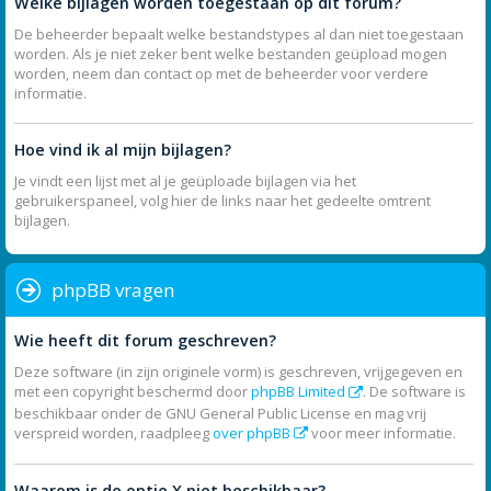
Welke bijlagen worden toegestaan op dit forum?
De beheerder bepaalt welke bestandstypes al dan niet toegestaan
worden. Als je niet zeker bent welke bestanden geüpload mogen
worden, neem dan contact op met de beheerder voor verdere
informatie.
Hoe vind ik al mijn bijlagen?
Je vindt een lijst met al je geüploade bijlagen via het
gebruikerspaneel, volg hier de links naar het gedeelte omtrent
bijlagen.
phpBB vragen
Wie heeft dit forum geschreven?
Deze software (in zijn originele vorm) is geschreven, vrijgegeven en
met een copyright beschermd door
phpBB Limited
. De software is
beschikbaar onder de GNU General Public License en mag vrij
verspreid worden, raadpleeg
over phpBB
voor meer informatie.
Waarom is de optie X niet beschikbaar?