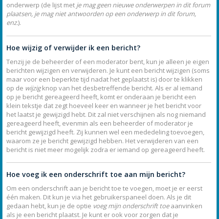
onderwerp (de lijst met
je mag geen nieuwe onderwerpen in dit forum
plaatsen, je mag niet antwoorden op een onderwerp in dit forum,
enz.
).
Hoe wijzig of verwijder ik een bericht?
Tenzij je de beheerder of een moderator bent, kun je alleen je eigen
berichten wijzigen en verwijderen. Je kunt een bericht wijzigen (soms
maar voor een beperkte tijd nadat het geplaatst is) door te klikken
op de
wijzig
knop van het desbetreffende bericht. Als er al iemand
op je bericht gereageerd heeft, komt er onderaan je bericht een
klein tekstje dat zegt hoeveel keer en wanneer je het bericht voor
het laatst je gewijzigd hebt. Dit zal niet verschijnen als nog niemand
gereageerd heeft, evenmin als een beheerder of moderator je
bericht gewijzigd heeft. Zij kunnen wel een mededeling toevoegen,
waarom ze je bericht gewijzigd hebben. Het verwijderen van een
bericht is niet meer mogelijk zodra er iemand op gereageerd heeft.
Hoe voeg ik een onderschrift toe aan mijn bericht?
Om een onderschrift aan je bericht toe te voegen, moet je er eerst
één maken. Dit kun je via het gebruikerspaneel doen. Als je dit
gedaan hebt, kun je de optie
voeg mijn onderschrift toe
aanvinken
als je een bericht plaatst. Je kunt er ook voor zorgen dat je