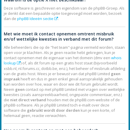
Deze software is geschreven en eigendom van de phpBB-Groep. Als
je denkt dat een bepaalde optie toegevoegd moet worden, bezoek
dan de
phpBB Ideeën sectie
.
Met wie moet ik contact opnemen omtrent misbruik
en/of wettelijke kwesties in verband met dit forum?
Alle beheerders die op de "het team"-pagina vermeld worden, staan
open voor je klachten. Als je geen reactie hebt gekregen, kun je
contact opnemen met de eigenaar van het domein (dmv een
whois
lookup
) of, als dit forum op een gratis host staat (bijvoorbeeld
xsbb.nl, nl.forums.cc, dotbb.be, enz.), het beheer of misbruik-afdeling
van de gratis host. Wees je er bewust van dat phpBB Limited
geen
inspraak
heeft en dus in geen enkel geval aansprakelijk gehouden
kan worden over hoe, waar en door wie dit forum gebruikt wordt.
Neem
geen
contact op met phpBB Limited met vragen over wettelijke
kwesties (zoals aanspreekbaarheid, ongepaste commentaar, enz.)
die
niet direct verband
houden met de phpBB.com-website of de
phpBB-software. Als je phpBB Limited toch e-mailt over deze
software die
gebruikt wordt door derden
kun je een korte, of
helemaal geen, reactie verwachten.