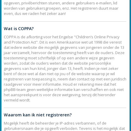
opgeven, privéberichten sturen, andere gebruikers e-mailen, lid
worden van gebruikersgroepen, enz. Het registreren duurt maar
even, dus we raden het zeker aan!
Wat is COPPA?
COPPA is de afkorting voor het Engelse "Children’s Online Privacy
and Protection Act". Dit is een Amerikaanse wet uit 1998 die vereist
dat iedere website die mogelijk gegevens van jongeren onder de 13
jaar verzamelt, hiervoor de toestemming heeft van de ouders. Deze
toestemming moet schriftelijk of op een andere wijze gegeven
worden, zodat de ouders weten dat de website persoonlijke
gegevens van hun kind, jonger dan 13, heeft. Indien je niet zeker
bent of deze wet al dan niet op jou of de website waarop je wil
registreren van toepassing is, neem dan contact op met een juridisch
raadgever voor meer informatie. Houd er rekening mee dat het
phpBB-team geen wettelijke informatie kan verschaffen en ook niet
het aanspreekpunt is voor deze wetgeving, tenzij dit hieronder
vermeld wordt.
Waarom kan ik niet registreren?
Mogelijk heeft de beheerder je IP-adres verbannen, of de
gebruikersnaam die je opgeeft verboden. Tevens is het mogelijk dat