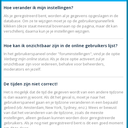
Hoe verander ik mijn instellingen?
Als je geregistreerd bent, worden al je gegevens opgeslagen in de
database. Om ze te wijzigen moet je op de
gebruikerspaneel
link
klikken (deze staat meestal bovenaan op de pagina, maar dit kan
verschillen), daarna kun je je instellingen wijzigen.
Hoe kan ik onzichtbaar zijn in de online gebruikers lijst?
In het gebruikerspaneel onder "foruminstellingen", vind je de optie
Verberg mijn online status
. Als je deze optie activeert zul je
onzichtbaar zijn voor iedereen, behalve voor beheerders,
moderators en jezelf.
De tijden zijn niet correct!
Het is mogelijk dat de tijd die gegeven wordt van een andere tijdzone
is dan waarin jij woont. Als dit het geval is, moet je naar het
gebruikerspaneel gaan en je tijdzone veranderen in een bepaald
gebied (vb: Amsterdam, New York, Sydney, enz.). Wees er bewust
van dat het veranderen van de tijdzone, zoals de meeste
instellingen, alleen gedaan kunnen worden door geregistreerde
gebruikers. Als je nog niet geregistreerd bent is dit een goed moment
om dit te doen.