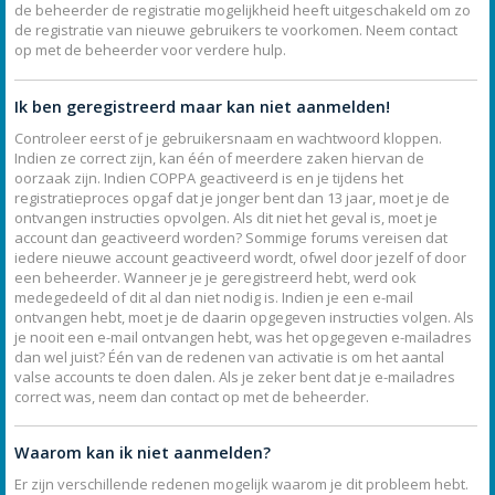
de beheerder de registratie mogelijkheid heeft uitgeschakeld om zo
de registratie van nieuwe gebruikers te voorkomen. Neem contact
op met de beheerder voor verdere hulp.
Ik ben geregistreerd maar kan niet aanmelden!
Controleer eerst of je gebruikersnaam en wachtwoord kloppen.
Indien ze correct zijn, kan één of meerdere zaken hiervan de
oorzaak zijn. Indien COPPA geactiveerd is en je tijdens het
registratieproces opgaf dat je jonger bent dan 13 jaar, moet je de
ontvangen instructies opvolgen. Als dit niet het geval is, moet je
account dan geactiveerd worden? Sommige forums vereisen dat
iedere nieuwe account geactiveerd wordt, ofwel door jezelf of door
een beheerder. Wanneer je je geregistreerd hebt, werd ook
medegedeeld of dit al dan niet nodig is. Indien je een e-mail
ontvangen hebt, moet je de daarin opgegeven instructies volgen. Als
je nooit een e-mail ontvangen hebt, was het opgegeven e-mailadres
dan wel juist? Één van de redenen van activatie is om het aantal
valse accounts te doen dalen. Als je zeker bent dat je e-mailadres
correct was, neem dan contact op met de beheerder.
Waarom kan ik niet aanmelden?
Er zijn verschillende redenen mogelijk waarom je dit probleem hebt.