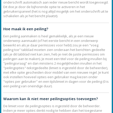
onderschrift automatisch aan ieder nieuw bericht wordt toegevoegd.
Dit doe je door de bijhorende optie te activeren in het
gebruikerspaneel (het is nog altijd mogelijk om het onderschrift uit te
schakelen als je het bericht plaatst).
Hoe maak ik een peiling?
Een peiling aanmaken is heel gemakkelijk, als je een nieuw
onderwerp aanmaakt (of het eerste bericht in een onderwerp
bewerkt en als je daar permissies voor hebt) zou je een "voeg
peiling toe" tabblad moeten zien onderaan het berichten-gedeelte
(als je dit tabblad niet kan zien, heb je niet de juiste permissies om
peilingen aan te maken). Je moet een titel voor de peiling invullen bij
"peilingsvraag" en dan minstens 2 mogelijkheden invullen in het
"peilingopties"-tekstgedeelte (limiet is ingesteld door de beheerder),
met elke optie gescheiden door middel van een nieuwe regel. Je kunt
ook instellen hoeveel opties een gebruiker mag kiezen onder
"opties per gebruiker" en een tijdslimiet in dagen voor de peiling (0 is
een peiling van oneindige duur).
Waarom kan ik niet meer peilingsopties toevoegen?
De limiet voor de peilingsopties is ingesteld door de beheerder.
Indien je meer opties denkt nodig te hebben dan het toegestane