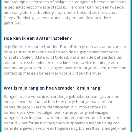
meestal zijn dit sterretjes of blokjes die aangeven hoeveel berichten
je geplaatst hebt of wat je status is. Hieronder kan nog een tweede,
meestal grotere, afbeelding staan, beter bekend als een avatar.
Deze afbeelding is meestal uniek of persoonlijk voor iedere
gebruiker.
Hoe kan ik een avatar instellen?
In je Gebruikerspaneel, onder “Profiel” kun je een avatar toevoegen
door gebruik te maken van één van de volgende vier methodes:
Gravatar, Galerij, Afstand of Upload. Het is aan de beheerders om
avatars in te schakelen en om te kiezen op welke manier je een
avatar kan gebruiken. Als je geen avatars kunt gebruiken, neem dan
contact op met een beheerder voor je vragen hierover.
Wat is mijn rang en hoe verander ik mijn rang?
Rangen, welke verschijnen onder je gebruikersnaam, geven een
indicatie over het aantal berchten dat je hebt gemaakt of om
bepaalde gebruikers te identificeren, bijv. moderators en
beheerders. Over het algemeen kun je je rang niet wijzigen,
aangezien ze ingesteld worden door een beheerder. Nu moet je
natuurlijk het forum niet beginnen te spammen met onzinnig veel
berichten, gewoon voor een hogere rang. Dit heeft zelfs mogelijk het