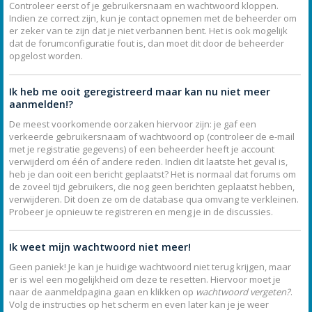
Controleer eerst of je gebruikersnaam en wachtwoord kloppen.
Indien ze correct zijn, kun je contact opnemen met de beheerder om
er zeker van te zijn dat je niet verbannen bent. Het is ook mogelijk
dat de forumconfiguratie fout is, dan moet dit door de beheerder
opgelost worden.
Ik heb me ooit geregistreerd maar kan nu niet meer
aanmelden!?
De meest voorkomende oorzaken hiervoor zijn: je gaf een
verkeerde gebruikersnaam of wachtwoord op (controleer de e-mail
met je registratie gegevens) of een beheerder heeft je account
verwijderd om één of andere reden. Indien dit laatste het geval is,
heb je dan ooit een bericht geplaatst? Het is normaal dat forums om
de zoveel tijd gebruikers, die nog geen berichten geplaatst hebben,
verwijderen. Dit doen ze om de database qua omvang te verkleinen.
Probeer je opnieuw te registreren en meng je in de discussies.
Ik weet mijn wachtwoord niet meer!
Geen paniek! Je kan je huidige wachtwoord niet terug krijgen, maar
er is wel een mogelijkheid om deze te resetten. Hiervoor moet je
naar de aanmeldpagina gaan en klikken op
wachtwoord vergeten?
.
Volg de instructies op het scherm en even later kan je je weer