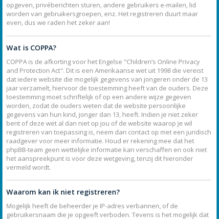
opgeven, privéberichten sturen, andere gebruikers e-mailen, lid
worden van gebruikersgroepen, enz. Het registreren duurt maar
even, dus we raden het zeker aan!
Wat is COPPA?
COPPA is de afkorting voor het Engelse "Children’s Online Privacy
and Protection Act". Dit is een Amerikaanse wet uit 1998 die vereist
dat iedere website die mogelijk gegevens van jongeren onder de 13
jaar verzamelt, hiervoor de toestemming heeft van de ouders. Deze
toestemming moet schriftelijk of op een andere wijze gegeven
worden, zodat de ouders weten dat de website persoonlijke
gegevens van hun kind, jonger dan 13, heeft. Indien je niet zeker
bent of deze wet al dan niet op jou of de website waarop je wil
registreren van toepassing is, neem dan contact op met een juridisch
raadgever voor meer informatie. Houd er rekening mee dat het
phpBB-team geen wettelijke informatie kan verschaffen en ook niet
het aanspreekpunt is voor deze wetgeving, tenzij dit hieronder
vermeld wordt.
Waarom kan ik niet registreren?
Mogelijk heeft de beheerder je IP-adres verbannen, of de
gebruikersnaam die je opgeeft verboden. Tevens is het mogelijk dat