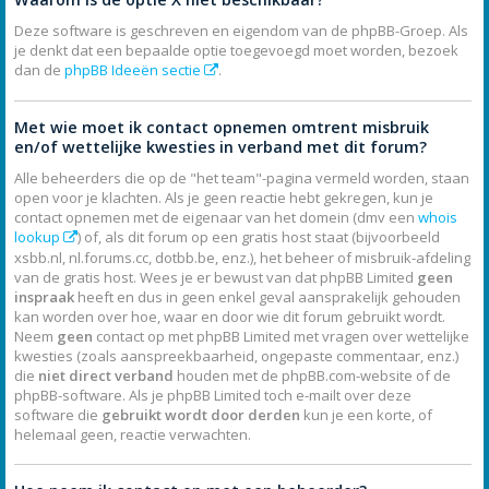
Deze software is geschreven en eigendom van de phpBB-Groep. Als
je denkt dat een bepaalde optie toegevoegd moet worden, bezoek
dan de
phpBB Ideeën sectie
.
Met wie moet ik contact opnemen omtrent misbruik
en/of wettelijke kwesties in verband met dit forum?
Alle beheerders die op de "het team"-pagina vermeld worden, staan
open voor je klachten. Als je geen reactie hebt gekregen, kun je
contact opnemen met de eigenaar van het domein (dmv een
whois
lookup
) of, als dit forum op een gratis host staat (bijvoorbeeld
xsbb.nl, nl.forums.cc, dotbb.be, enz.), het beheer of misbruik-afdeling
van de gratis host. Wees je er bewust van dat phpBB Limited
geen
inspraak
heeft en dus in geen enkel geval aansprakelijk gehouden
kan worden over hoe, waar en door wie dit forum gebruikt wordt.
Neem
geen
contact op met phpBB Limited met vragen over wettelijke
kwesties (zoals aanspreekbaarheid, ongepaste commentaar, enz.)
die
niet direct verband
houden met de phpBB.com-website of de
phpBB-software. Als je phpBB Limited toch e-mailt over deze
software die
gebruikt wordt door derden
kun je een korte, of
helemaal geen, reactie verwachten.