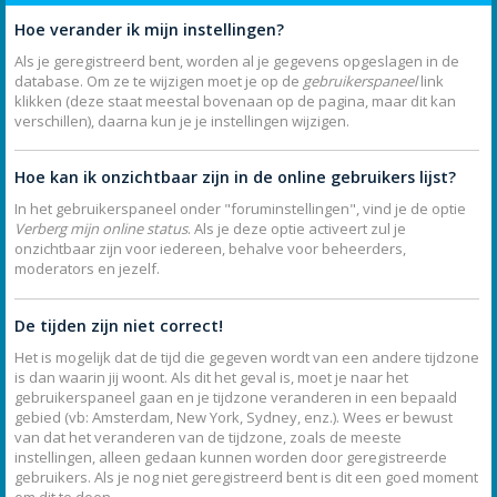
Hoe verander ik mijn instellingen?
Als je geregistreerd bent, worden al je gegevens opgeslagen in de
database. Om ze te wijzigen moet je op de
gebruikerspaneel
link
klikken (deze staat meestal bovenaan op de pagina, maar dit kan
verschillen), daarna kun je je instellingen wijzigen.
Hoe kan ik onzichtbaar zijn in de online gebruikers lijst?
In het gebruikerspaneel onder "foruminstellingen", vind je de optie
Verberg mijn online status
. Als je deze optie activeert zul je
onzichtbaar zijn voor iedereen, behalve voor beheerders,
moderators en jezelf.
De tijden zijn niet correct!
Het is mogelijk dat de tijd die gegeven wordt van een andere tijdzone
is dan waarin jij woont. Als dit het geval is, moet je naar het
gebruikerspaneel gaan en je tijdzone veranderen in een bepaald
gebied (vb: Amsterdam, New York, Sydney, enz.). Wees er bewust
van dat het veranderen van de tijdzone, zoals de meeste
instellingen, alleen gedaan kunnen worden door geregistreerde
gebruikers. Als je nog niet geregistreerd bent is dit een goed moment
om dit te doen.