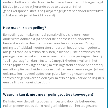
onderschrift automatisch aan ieder nieuw bericht wordt toegevoegd.
Dit doe je door de bijhorende optie te activeren in het
gebruikerspaneel (het is nog altijd mogelijk om het onderschrift uit te
schakelen als je het bericht plaatst).
Hoe maak ik een peiling?
Een peiling aanmaken is heel gemakkelijk, als je een nieuw
onderwerp aanmaakt (of het eerste bericht in een onderwerp
bewerkt en als je daar permissies voor hebt) zou je een "voeg
peiling toe" tabblad moeten zien onderaan het berichten-gedeelte
(als je dit tabblad niet kan zien, heb je niet de juiste permissies om
peilingen aan te maken). Je moet een titel voor de peiling invullen bij
"peilingsvraag" en dan minstens 2 mogelijkheden invullen in het
"peilingopties"-tekstgedeelte (limiet is ingesteld door de beheerder),
met elke optie gescheiden door middel van een nieuwe regel. Je kunt
ook instellen hoeveel opties een gebruiker mag kiezen onder
"opties per gebruiker" en een tijdslimiet in dagen voor de peiling (0 is
een peiling van oneindige duur).
Waarom kan ik niet meer peilingsopties toevoegen?
De limiet voor de peilingsopties is ingesteld door de beheerder.
Indien je meer opties denkt nodig te hebben dan het toegestane