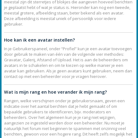
meestal zijn dit sterretjes of blokjes die aangeven hoeveel berichten
je geplaatst hebt of wat je status is. Hieronder kan nog een tweede,
meestal grotere, afbeelding staan, beter bekend als een avatar.
Deze afbeelding is meestal uniek of persoonlijk voor iedere
gebruiker.
Hoe kan ik een avatar instellen?
In je Gebruikerspaneel, onder “Profiel” kun je een avatar toevoegen
door gebruik te maken van één van de volgende vier methodes:
Gravatar, Galerij, Afstand of Upload. Het is aan de beheerders om
avatars in te schakelen en om te kiezen op welke manier je een
avatar kan gebruiken. Als je geen avatars kunt gebruiken, neem dan
contact op met een beheerder voor je vragen hierover.
Wat is mijn rang en hoe verander ik mijn rang?
Rangen, welke verschijnen onder je gebruikersnaam, geven een
indicatie over het aantal berchten dat je hebt gemaakt of om
bepaalde gebruikers te identificeren, bijv. moderators en
beheerders. Over het algemeen kun je je rang niet wijzigen,
aangezien ze ingesteld worden door een beheerder. Nu moet je
natuurlijk het forum niet beginnen te spammen met onzinnig veel
berichten, gewoon voor een hogere rang. Dit heeft zelfs mogelijk het