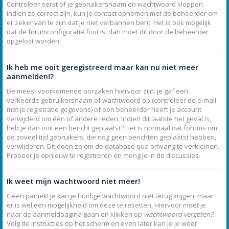
Controleer eerst of je gebruikersnaam en wachtwoord kloppen.
Indien ze correct zijn, kun je contact opnemen met de beheerder om
er zeker van te zijn dat je niet verbannen bent. Het is ook mogelijk
dat de forumconfiguratie fout is, dan moet dit door de beheerder
opgelost worden.
Ik heb me ooit geregistreerd maar kan nu niet meer
aanmelden!?
De meest voorkomende oorzaken hiervoor zijn: je gaf een
verkeerde gebruikersnaam of wachtwoord op (controleer de e-mail
met je registratie gegevens) of een beheerder heeft je account
verwijderd om één of andere reden. Indien dit laatste het geval is,
heb je dan ooit een bericht geplaatst? Het is normaal dat forums om
de zoveel tijd gebruikers, die nog geen berichten geplaatst hebben,
verwijderen. Dit doen ze om de database qua omvang te verkleinen.
Probeer je opnieuw te registreren en meng je in de discussies.
Ik weet mijn wachtwoord niet meer!
Geen paniek! Je kan je huidige wachtwoord niet terug krijgen, maar
er is wel een mogelijkheid om deze te resetten. Hiervoor moet je
naar de aanmeldpagina gaan en klikken op
wachtwoord vergeten?
.
Volg de instructies op het scherm en even later kan je je weer