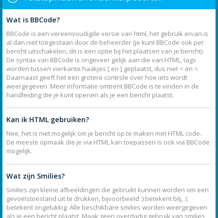
Wat is BBCode?
BBCode is een vereenvoudigde versie van html, het gebruik ervan is
al dan niet toegestaan door de beheerder (je kunt BBCode ook per
bericht uitschakelen, dit is een optie bij het plaatsen van je bericht).
De syntax van BBCode is ongeveer gelijk aan die van HTML, tags
worden tussen vierkante haakjes [ en ] geplaatst, dus niet < en >.
Daarnaast geeft het een grotere controle over hoe iets wordt
weergegeven. Meer informatie omtrent BBCode is te vinden in de
handleiding die je kunt openen als je een bericht plaatst.
Kan ik HTML gebruiken?
Nee, het is niet mogelijk om je bericht op te maken met HTML code.
De meeste opmaak die je via HTML kan toepassen is ook via BBCode
mogelijk.
Wat zijn Smilies?
Smilies zijn kleine afbeeldingen die gebruikt kunnen worden om een
gevoelstoestand uit te drukken, bijvoorbeeld :) betekent blij, :(
betekent ongelukkig. Alle beschikbare smilies worden weergegeven
als je een bericht plaatst. Maak geen overdadig gebruik van smilies,