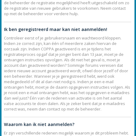
de beheerder de registratie mogelijkheid heeft uitgeschakeld om zo
de registratie van nieuwe gebruikers te voorkomen. Neem contact
op met de beheerder voor verdere hulp.
Ik ben geregistreerd maar kan niet aanmelden!
Controleer eerst of je gebruikersnaam en wachtwoord kloppen.
Indien ze correct zijn, kan één of meerdere zaken hiervan de
oorzaak zijn. Indien COPPA geactiveerd is en je tijdens het
registratieproces opgaf dat je jonger bent dan 13 jaar, moet je de
ontvangen instructies opvolgen. Als dit niet het geval is, moet je
account dan geactiveerd worden? Sommige forums vereisen dat
iedere nieuwe account geactiveerd wordt, ofwel door jezelf of door
een beheerder. Wanneer je je geregistreerd hebt, werd ook
medegedeeld of dit al dan niet nodig is. Indien je een e-mail
ontvangen hebt, moet je de daarin opgegeven instructies volgen. Als
je nooit een e-mail ontvangen hebt, was het opgegeven e-mailadres
dan wel juist? Één van de redenen van activatie is om het aantal
valse accounts te doen dalen. Als je zeker bent dat je e-mailadres
correct was, neem dan contact op met de beheerder.
Waarom kan ik niet aanmelden?
Er zijn verschillende redenen mogelijk waarom je dit probleem hebt.