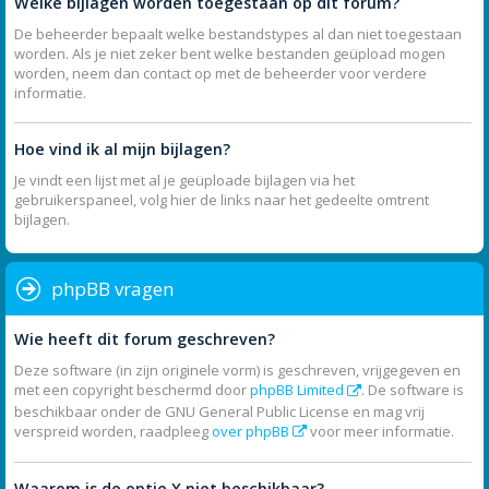
Welke bijlagen worden toegestaan op dit forum?
De beheerder bepaalt welke bestandstypes al dan niet toegestaan
worden. Als je niet zeker bent welke bestanden geüpload mogen
worden, neem dan contact op met de beheerder voor verdere
informatie.
Hoe vind ik al mijn bijlagen?
Je vindt een lijst met al je geüploade bijlagen via het
gebruikerspaneel, volg hier de links naar het gedeelte omtrent
bijlagen.
phpBB vragen
Wie heeft dit forum geschreven?
Deze software (in zijn originele vorm) is geschreven, vrijgegeven en
met een copyright beschermd door
phpBB Limited
. De software is
beschikbaar onder de GNU General Public License en mag vrij
verspreid worden, raadpleeg
over phpBB
voor meer informatie.
Waarom is de optie X niet beschikbaar?