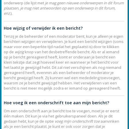
onderwerp (de lijst met
je mag geen nieuwe onderwerpen in dit forum
plaatsen, je mag niet antwoorden op een onderwerp in dit forum,
enz.
).
Hoe wijzig of verwijder ik een bericht?
Tenzij je de beheerder of een moderator bent, kun je alleen je eigen
berichten wijzigen en verwijderen. Je kunt een bericht wijzigen (soms
maar voor een beperkte tijd nadat het geplaatst is) door te klikken
op de
wijzig
knop van het desbetreffende bericht. Als er al iemand
op je bericht gereageerd heeft, komt er onderaan je bericht een
klein tekstje dat zegt hoeveel keer en wanneer je het bericht voor
het laatst je gewijzigd hebt. Dit zal niet verschijnen als nog niemand
gereageerd heeft, evenmin als een beheerder of moderator je
bericht gewijzigd heeft. Zij kunnen wel een mededeling toevoegen,
waarom ze je bericht gewijzigd hebben. Het verwijderen van een
bericht is niet meer mogelijk zodra er iemand op gereageerd heeft.
Hoe voeg ik een onderschrift toe aan mijn bericht?
Om een onderschrift aan je bericht toe te voegen, moet je er eerst
één maken. Dit kun je via het gebruikerspaneel doen. Als je dit
gedaan hebt, kun je de optie
voeg mijn onderschrift toe
aanvinken
als je een bericht plaatst. Je kunt er ook voor zorgen dat je