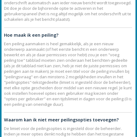
onderschrift automatisch aan ieder nieuw bericht wordt toegevoegd.
Dit doe je door de bijhorende optie te activeren in het
gebruikerspaneel (het is nog altijd mogelijk om het onderschrift uit te
schakelen als je het bericht plaatst).
Hoe maak ik een peiling?
Een peiling aanmaken is heel gemakkelijk, als je een nieuw
onderwerp aanmaakt (of het eerste bericht in een onderwerp
bewerkt en als je daar permissies voor hebt) zou je een "voeg
peiling toe" tabblad moeten zien onderaan het berichten-gedeelte
(als je dit tabblad niet kan zien, heb je niet de juiste permissies om
peilingen aan te maken). Je moet een titel voor de peiling invullen bij
"peilingsvraag" en dan minstens 2 mogelijkheden invullen in het
"peilingopties"-tekstgedeelte (limiet is ingesteld door de beheerder),
met elke optie gescheiden door middel van een nieuwe regel. Je kunt
ook instellen hoeveel opties een gebruiker mag kiezen onder
"opties per gebruiker" en een tijdslimiet in dagen voor de peiling (0 is
een peiling van oneindige duur).
Waarom kan ik niet meer peilingsopties toevoegen?
De limiet voor de peilingsopties is ingesteld door de beheerder.
Indien je meer opties denkt nodig te hebben dan het toegestane