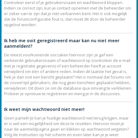
Controleer eerst of je gebruikersnaam en wachtwoord kloppen.
Indien ze correct zijn, kun je contact opnemen met de beheerder om
er zeker van te zijn dat je niet verbannen bent. Het is ook mogelijk
dat de forumconfiguratie fout is, dan moet dit door de beheerder
opgelost worden.
Ik heb me ooit geregistreerd maar kan nu niet meer
aanmelden!?
De meest voorkomende oorzaken hiervoor zijn: je gaf een
verkeerde gebruikersnaam of wachtwoord op (controleer de e-mail
met je registratie gegevens) of een beheerder heeft je account
verwijderd om één of andere reden. Indien dit laatste het geval is,
heb je dan ooit een bericht geplaatst? Het is normaal dat forums om
de zoveel tijd gebruikers, die nog geen berichten geplaatst hebben,
verwijderen. Dit doen ze om de database qua omvang te verkleinen.
Probeer je opnieuw te registreren en meng je in de discussies.
Ik weet mijn wachtwoord niet meer!
Geen paniek! Je kan je huidige wachtwoord niet terug krijgen, maar
er is wel een mogelijkheid om deze te resetten. Hiervoor moet je
naar de aanmeldpagina gaan en klikken op
wachtwoord vergeten?
.
Volg de instructies op het scherm en even later kan je je weer