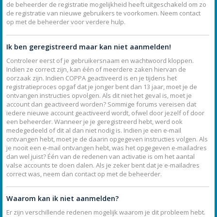
de beheerder de registratie mogelijkheid heeft uitgeschakeld om zo
de registratie van nieuwe gebruikers te voorkomen. Neem contact
op met de beheerder voor verdere hulp.
Ik ben geregistreerd maar kan niet aanmelden!
Controleer eerst of je gebruikersnaam en wachtwoord kloppen.
Indien ze correct zijn, kan één of meerdere zaken hiervan de
oorzaak zijn. Indien COPPA geactiveerd is en je tijdens het
registratieproces opgaf dat je jonger bent dan 13 jaar, moet je de
ontvangen instructies opvolgen. Als dit niet het geval is, moet je
account dan geactiveerd worden? Sommige forums vereisen dat
iedere nieuwe account geactiveerd wordt, ofwel door jezelf of door
een beheerder. Wanneer je je geregistreerd hebt, werd ook
medegedeeld of dit al dan niet nodig is. Indien je een e-mail
ontvangen hebt, moet je de daarin opgegeven instructies volgen. Als
je nooit een e-mail ontvangen hebt, was het opgegeven e-mailadres
dan wel juist? Één van de redenen van activatie is om het aantal
valse accounts te doen dalen. Als je zeker bent dat je e-mailadres
correct was, neem dan contact op met de beheerder.
Waarom kan ik niet aanmelden?
Er zijn verschillende redenen mogelijk waarom je dit probleem hebt.