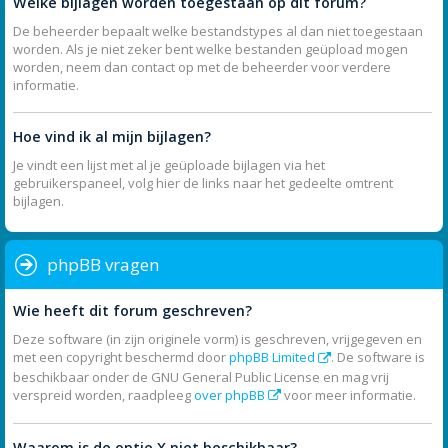
Welke bijlagen worden toegestaan op dit forum?
De beheerder bepaalt welke bestandstypes al dan niet toegestaan
worden. Als je niet zeker bent welke bestanden geüpload mogen
worden, neem dan contact op met de beheerder voor verdere
informatie.
Hoe vind ik al mijn bijlagen?
Je vindt een lijst met al je geüploade bijlagen via het
gebruikerspaneel, volg hier de links naar het gedeelte omtrent
bijlagen.
phpBB vragen
Wie heeft dit forum geschreven?
Deze software (in zijn originele vorm) is geschreven, vrijgegeven en
met een copyright beschermd door
phpBB Limited
. De software is
beschikbaar onder de GNU General Public License en mag vrij
verspreid worden, raadpleeg
over phpBB
voor meer informatie.
Waarom is de optie X niet beschikbaar?