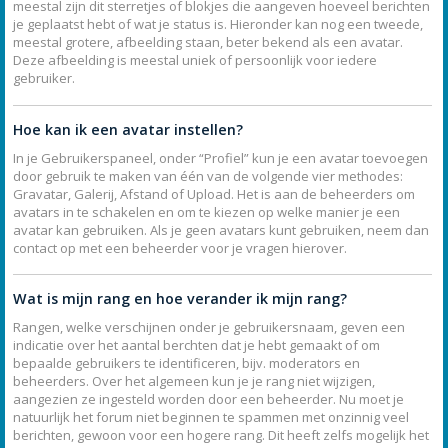
meestal zijn dit sterretjes of blokjes die aangeven hoeveel berichten
je geplaatst hebt of wat je status is. Hieronder kan nog een tweede,
meestal grotere, afbeelding staan, beter bekend als een avatar.
Deze afbeelding is meestal uniek of persoonlijk voor iedere
gebruiker.
Hoe kan ik een avatar instellen?
In je Gebruikerspaneel, onder “Profiel” kun je een avatar toevoegen
door gebruik te maken van één van de volgende vier methodes:
Gravatar, Galerij, Afstand of Upload. Het is aan de beheerders om
avatars in te schakelen en om te kiezen op welke manier je een
avatar kan gebruiken. Als je geen avatars kunt gebruiken, neem dan
contact op met een beheerder voor je vragen hierover.
Wat is mijn rang en hoe verander ik mijn rang?
Rangen, welke verschijnen onder je gebruikersnaam, geven een
indicatie over het aantal berchten dat je hebt gemaakt of om
bepaalde gebruikers te identificeren, bijv. moderators en
beheerders. Over het algemeen kun je je rang niet wijzigen,
aangezien ze ingesteld worden door een beheerder. Nu moet je
natuurlijk het forum niet beginnen te spammen met onzinnig veel
berichten, gewoon voor een hogere rang. Dit heeft zelfs mogelijk het