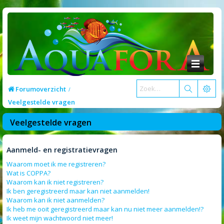
Forumoverzicht
Veelgestelde vragen
Veelgestelde vragen
Aanmeld- en registratievragen
Waarom moet ik me registreren?
Wat is COPPA?
Waarom kan ik niet registreren?
Ik ben geregistreerd maar kan niet aanmelden!
Waarom kan ik niet aanmelden?
Ik heb me ooit geregistreerd maar kan nu niet meer aanmelden!?
Ik weet mijn wachtwoord niet meer!