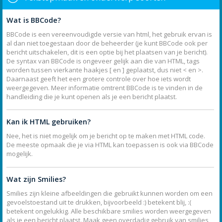
Wat is BBCode?
BBCode is een vereenvoudigde versie van html, het gebruik ervan is
al dan niet toegestaan door de beheerder (je kunt BBCode ook per
bericht uitschakelen, dit is een optie bij het plaatsen van je bericht).
De syntax van BBCode is ongeveer gelijk aan die van HTML, tags
worden tussen vierkante haakjes [ en ] geplaatst, dus niet < en >.
Daarnaast geeft het een grotere controle over hoe iets wordt
weergegeven. Meer informatie omtrent BBCode is te vinden in de
handleiding die je kunt openen als je een bericht plaatst.
Kan ik HTML gebruiken?
Nee, het is niet mogelijk om je bericht op te maken met HTML code.
De meeste opmaak die je via HTML kan toepassen is ook via BBCode
mogelijk.
Wat zijn Smilies?
Smilies zijn kleine afbeeldingen die gebruikt kunnen worden om een
gevoelstoestand uit te drukken, bijvoorbeeld :) betekent blij, :(
betekent ongelukkig. Alle beschikbare smilies worden weergegeven
als je een bericht plaatst. Maak geen overdadig gebruik van smilies,