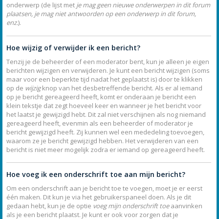
onderwerp (de lijst met
je mag geen nieuwe onderwerpen in dit forum
plaatsen, je mag niet antwoorden op een onderwerp in dit forum,
enz.
).
Hoe wijzig of verwijder ik een bericht?
Tenzij je de beheerder of een moderator bent, kun je alleen je eigen
berichten wijzigen en verwijderen. Je kunt een bericht wijzigen (soms
maar voor een beperkte tijd nadat het geplaatst is) door te klikken
op de
wijzig
knop van het desbetreffende bericht. Als er al iemand
op je bericht gereageerd heeft, komt er onderaan je bericht een
klein tekstje dat zegt hoeveel keer en wanneer je het bericht voor
het laatst je gewijzigd hebt. Dit zal niet verschijnen als nog niemand
gereageerd heeft, evenmin als een beheerder of moderator je
bericht gewijzigd heeft. Zij kunnen wel een mededeling toevoegen,
waarom ze je bericht gewijzigd hebben. Het verwijderen van een
bericht is niet meer mogelijk zodra er iemand op gereageerd heeft.
Hoe voeg ik een onderschrift toe aan mijn bericht?
Om een onderschrift aan je bericht toe te voegen, moet je er eerst
één maken. Dit kun je via het gebruikerspaneel doen. Als je dit
gedaan hebt, kun je de optie
voeg mijn onderschrift toe
aanvinken
als je een bericht plaatst. Je kunt er ook voor zorgen dat je