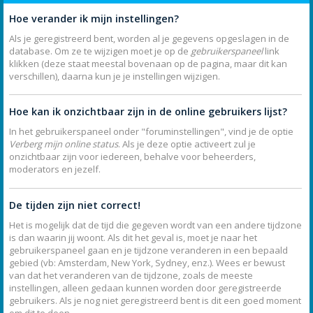
Hoe verander ik mijn instellingen?
Als je geregistreerd bent, worden al je gegevens opgeslagen in de
database. Om ze te wijzigen moet je op de
gebruikerspaneel
link
klikken (deze staat meestal bovenaan op de pagina, maar dit kan
verschillen), daarna kun je je instellingen wijzigen.
Hoe kan ik onzichtbaar zijn in de online gebruikers lijst?
In het gebruikerspaneel onder "foruminstellingen", vind je de optie
Verberg mijn online status
. Als je deze optie activeert zul je
onzichtbaar zijn voor iedereen, behalve voor beheerders,
moderators en jezelf.
De tijden zijn niet correct!
Het is mogelijk dat de tijd die gegeven wordt van een andere tijdzone
is dan waarin jij woont. Als dit het geval is, moet je naar het
gebruikerspaneel gaan en je tijdzone veranderen in een bepaald
gebied (vb: Amsterdam, New York, Sydney, enz.). Wees er bewust
van dat het veranderen van de tijdzone, zoals de meeste
instellingen, alleen gedaan kunnen worden door geregistreerde
gebruikers. Als je nog niet geregistreerd bent is dit een goed moment
om dit te doen.