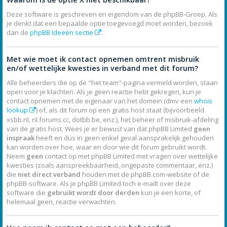
Deze software is geschreven en eigendom van de phpBB-Groep. Als
je denkt dat een bepaalde optie toegevoegd moet worden, bezoek
dan de
phpBB Ideeën sectie
.
Met wie moet ik contact opnemen omtrent misbruik
en/of wettelijke kwesties in verband met dit forum?
Alle beheerders die op de "het team"-pagina vermeld worden, staan
open voor je klachten. Als je geen reactie hebt gekregen, kun je
contact opnemen met de eigenaar van het domein (dmv een
whois
lookup
) of, als dit forum op een gratis host staat (bijvoorbeeld
xsbb.nl, nl.forums.cc, dotbb.be, enz.), het beheer of misbruik-afdeling
van de gratis host. Wees je er bewust van dat phpBB Limited
geen
inspraak
heeft en dus in geen enkel geval aansprakelijk gehouden
kan worden over hoe, waar en door wie dit forum gebruikt wordt.
Neem
geen
contact op met phpBB Limited met vragen over wettelijke
kwesties (zoals aanspreekbaarheid, ongepaste commentaar, enz.)
die
niet direct verband
houden met de phpBB.com-website of de
phpBB-software. Als je phpBB Limited toch e-mailt over deze
software die
gebruikt wordt door derden
kun je een korte, of
helemaal geen, reactie verwachten.