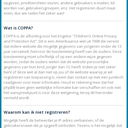
opgeven, privéberichten sturen, andere gebruikers e-mailen, lid
worden van gebruikersgroepen, enz. Het registreren duurt maar
even, dus we raden het zeker aan!
Wat is COPPA?
COPPA is de afkorting voor het Engelse "Children’s Online Privacy
and Protection Act". Dit is een Amerikaanse wet uit 1998 die vereist
dat iedere website die mogelijk gegevens van jongeren onder de 13
jaar verzamelt, hiervoor de toestemming heeft van de ouders. Deze
toestemming moet schriftelijk of op een andere wijze gegeven
worden, zodat de ouders weten dat de website persoonlijke
gegevens van hun kind, jonger dan 13, heeft. Indien je niet zeker
bent of deze wet al dan niet op jou of de website waarop je wil
registreren van toepassing is, neem dan contact op met een juridisch
raadgever voor meer informatie. Houd er rekening mee dat het
phpBB-team geen wettelijke informatie kan verschaffen en ook niet
het aanspreekpunt is voor deze wetgeving, tenzij dit hieronder
vermeld wordt.
Waarom kan ik niet registreren?
Mogelijk heeft de beheerder je IP-adres verbannen, of de
gebruikersnaam die je opgeeft verboden. Tevens is het mogelijk dat