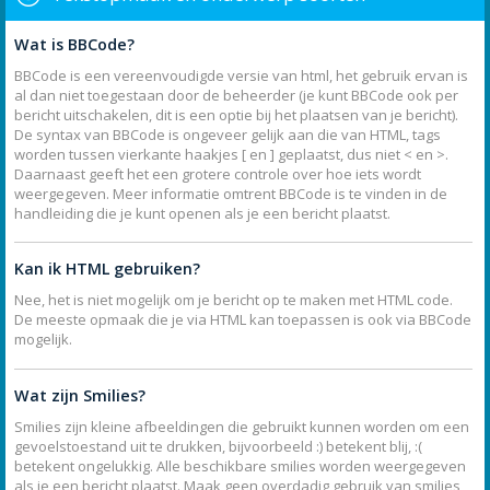
Wat is BBCode?
BBCode is een vereenvoudigde versie van html, het gebruik ervan is
al dan niet toegestaan door de beheerder (je kunt BBCode ook per
bericht uitschakelen, dit is een optie bij het plaatsen van je bericht).
De syntax van BBCode is ongeveer gelijk aan die van HTML, tags
worden tussen vierkante haakjes [ en ] geplaatst, dus niet < en >.
Daarnaast geeft het een grotere controle over hoe iets wordt
weergegeven. Meer informatie omtrent BBCode is te vinden in de
handleiding die je kunt openen als je een bericht plaatst.
Kan ik HTML gebruiken?
Nee, het is niet mogelijk om je bericht op te maken met HTML code.
De meeste opmaak die je via HTML kan toepassen is ook via BBCode
mogelijk.
Wat zijn Smilies?
Smilies zijn kleine afbeeldingen die gebruikt kunnen worden om een
gevoelstoestand uit te drukken, bijvoorbeeld :) betekent blij, :(
betekent ongelukkig. Alle beschikbare smilies worden weergegeven
als je een bericht plaatst. Maak geen overdadig gebruik van smilies,