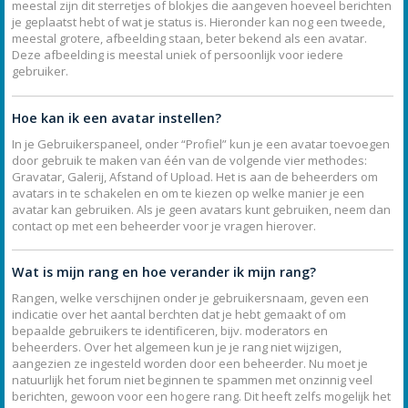
meestal zijn dit sterretjes of blokjes die aangeven hoeveel berichten
je geplaatst hebt of wat je status is. Hieronder kan nog een tweede,
meestal grotere, afbeelding staan, beter bekend als een avatar.
Deze afbeelding is meestal uniek of persoonlijk voor iedere
gebruiker.
Hoe kan ik een avatar instellen?
In je Gebruikerspaneel, onder “Profiel” kun je een avatar toevoegen
door gebruik te maken van één van de volgende vier methodes:
Gravatar, Galerij, Afstand of Upload. Het is aan de beheerders om
avatars in te schakelen en om te kiezen op welke manier je een
avatar kan gebruiken. Als je geen avatars kunt gebruiken, neem dan
contact op met een beheerder voor je vragen hierover.
Wat is mijn rang en hoe verander ik mijn rang?
Rangen, welke verschijnen onder je gebruikersnaam, geven een
indicatie over het aantal berchten dat je hebt gemaakt of om
bepaalde gebruikers te identificeren, bijv. moderators en
beheerders. Over het algemeen kun je je rang niet wijzigen,
aangezien ze ingesteld worden door een beheerder. Nu moet je
natuurlijk het forum niet beginnen te spammen met onzinnig veel
berichten, gewoon voor een hogere rang. Dit heeft zelfs mogelijk het