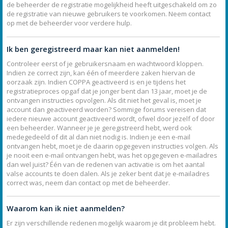
de beheerder de registratie mogelijkheid heeft uitgeschakeld om zo
de registratie van nieuwe gebruikers te voorkomen. Neem contact
op met de beheerder voor verdere hulp.
Ik ben geregistreerd maar kan niet aanmelden!
Controleer eerst of je gebruikersnaam en wachtwoord kloppen.
Indien ze correct zijn, kan één of meerdere zaken hiervan de
oorzaak zijn. Indien COPPA geactiveerd is en je tijdens het
registratieproces opgaf dat je jonger bent dan 13 jaar, moet je de
ontvangen instructies opvolgen. Als dit niet het geval is, moet je
account dan geactiveerd worden? Sommige forums vereisen dat
iedere nieuwe account geactiveerd wordt, ofwel door jezelf of door
een beheerder. Wanneer je je geregistreerd hebt, werd ook
medegedeeld of dit al dan niet nodig is. Indien je een e-mail
ontvangen hebt, moet je de daarin opgegeven instructies volgen. Als
je nooit een e-mail ontvangen hebt, was het opgegeven e-mailadres
dan wel juist? Één van de redenen van activatie is om het aantal
valse accounts te doen dalen. Als je zeker bent dat je e-mailadres
correct was, neem dan contact op met de beheerder.
Waarom kan ik niet aanmelden?
Er zijn verschillende redenen mogelijk waarom je dit probleem hebt.