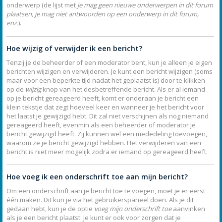
onderwerp (de lijst met
je mag geen nieuwe onderwerpen in dit forum
plaatsen, je mag niet antwoorden op een onderwerp in dit forum,
enz.
).
Hoe wijzig of verwijder ik een bericht?
Tenzij je de beheerder of een moderator bent, kun je alleen je eigen
berichten wijzigen en verwijderen. Je kunt een bericht wijzigen (soms
maar voor een beperkte tijd nadat het geplaatst is) door te klikken
op de
wijzig
knop van het desbetreffende bericht. Als er al iemand
op je bericht gereageerd heeft, komt er onderaan je bericht een
klein tekstje dat zegt hoeveel keer en wanneer je het bericht voor
het laatst je gewijzigd hebt. Dit zal niet verschijnen als nog niemand
gereageerd heeft, evenmin als een beheerder of moderator je
bericht gewijzigd heeft. Zij kunnen wel een mededeling toevoegen,
waarom ze je bericht gewijzigd hebben. Het verwijderen van een
bericht is niet meer mogelijk zodra er iemand op gereageerd heeft.
Hoe voeg ik een onderschrift toe aan mijn bericht?
Om een onderschrift aan je bericht toe te voegen, moet je er eerst
één maken. Dit kun je via het gebruikerspaneel doen. Als je dit
gedaan hebt, kun je de optie
voeg mijn onderschrift toe
aanvinken
als je een bericht plaatst. Je kunt er ook voor zorgen dat je