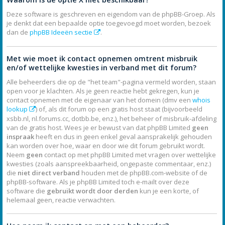
Deze software is geschreven en eigendom van de phpBB-Groep. Als
je denkt dat een bepaalde optie toegevoegd moet worden, bezoek
dan de
phpBB Ideeën sectie
.
Met wie moet ik contact opnemen omtrent misbruik
en/of wettelijke kwesties in verband met dit forum?
Alle beheerders die op de "het team"-pagina vermeld worden, staan
open voor je klachten. Als je geen reactie hebt gekregen, kun je
contact opnemen met de eigenaar van het domein (dmv een
whois
lookup
) of, als dit forum op een gratis host staat (bijvoorbeeld
xsbb.nl, nl.forums.cc, dotbb.be, enz.), het beheer of misbruik-afdeling
van de gratis host. Wees je er bewust van dat phpBB Limited
geen
inspraak
heeft en dus in geen enkel geval aansprakelijk gehouden
kan worden over hoe, waar en door wie dit forum gebruikt wordt.
Neem
geen
contact op met phpBB Limited met vragen over wettelijke
kwesties (zoals aanspreekbaarheid, ongepaste commentaar, enz.)
die
niet direct verband
houden met de phpBB.com-website of de
phpBB-software. Als je phpBB Limited toch e-mailt over deze
software die
gebruikt wordt door derden
kun je een korte, of
helemaal geen, reactie verwachten.