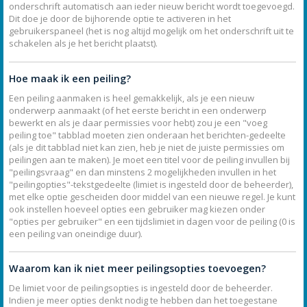
onderschrift automatisch aan ieder nieuw bericht wordt toegevoegd.
Dit doe je door de bijhorende optie te activeren in het
gebruikerspaneel (het is nog altijd mogelijk om het onderschrift uit te
schakelen als je het bericht plaatst).
Hoe maak ik een peiling?
Een peiling aanmaken is heel gemakkelijk, als je een nieuw
onderwerp aanmaakt (of het eerste bericht in een onderwerp
bewerkt en als je daar permissies voor hebt) zou je een "voeg
peiling toe" tabblad moeten zien onderaan het berichten-gedeelte
(als je dit tabblad niet kan zien, heb je niet de juiste permissies om
peilingen aan te maken). Je moet een titel voor de peiling invullen bij
"peilingsvraag" en dan minstens 2 mogelijkheden invullen in het
"peilingopties"-tekstgedeelte (limiet is ingesteld door de beheerder),
met elke optie gescheiden door middel van een nieuwe regel. Je kunt
ook instellen hoeveel opties een gebruiker mag kiezen onder
"opties per gebruiker" en een tijdslimiet in dagen voor de peiling (0 is
een peiling van oneindige duur).
Waarom kan ik niet meer peilingsopties toevoegen?
De limiet voor de peilingsopties is ingesteld door de beheerder.
Indien je meer opties denkt nodig te hebben dan het toegestane