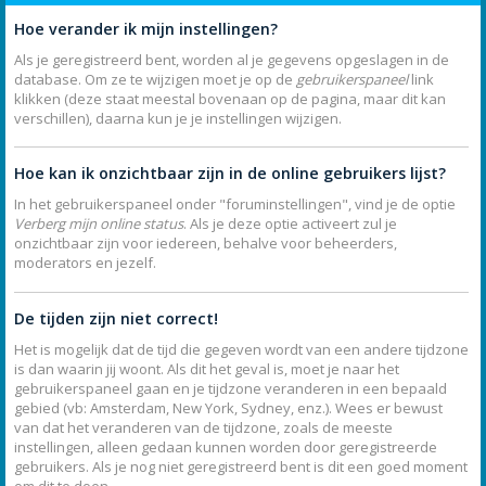
Hoe verander ik mijn instellingen?
Als je geregistreerd bent, worden al je gegevens opgeslagen in de
database. Om ze te wijzigen moet je op de
gebruikerspaneel
link
klikken (deze staat meestal bovenaan op de pagina, maar dit kan
verschillen), daarna kun je je instellingen wijzigen.
Hoe kan ik onzichtbaar zijn in de online gebruikers lijst?
In het gebruikerspaneel onder "foruminstellingen", vind je de optie
Verberg mijn online status
. Als je deze optie activeert zul je
onzichtbaar zijn voor iedereen, behalve voor beheerders,
moderators en jezelf.
De tijden zijn niet correct!
Het is mogelijk dat de tijd die gegeven wordt van een andere tijdzone
is dan waarin jij woont. Als dit het geval is, moet je naar het
gebruikerspaneel gaan en je tijdzone veranderen in een bepaald
gebied (vb: Amsterdam, New York, Sydney, enz.). Wees er bewust
van dat het veranderen van de tijdzone, zoals de meeste
instellingen, alleen gedaan kunnen worden door geregistreerde
gebruikers. Als je nog niet geregistreerd bent is dit een goed moment
om dit te doen.