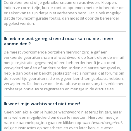
Controleer eerst of je gebruikersnaam en wachtwoord kloppen.
Indien ze correct zijn, kun je contact opnemen met de beheerder om
er zeker van te zijn dat je niet verbannen bent. Het is ook mogelijk
dat de forumconfiguratie fout is, dan moet dit door de beheerder
opgelost worden.
Ik heb me ooit geregistreerd maar kan nu niet meer
aanmelden!?
De meest voorkomende oorzaken hiervoor zijn: je gaf een
verkeerde gebruikersnaam of wachtwoord op (controleer de e-mail
met je registratie gegevens) of een beheerder heeft je account
verwijderd om één of andere reden. Indien dit laatste het geval is,
heb je dan ooit een bericht geplaatst? Het is normaal dat forums om
de zoveel tijd gebruikers, die nog geen berichten geplaatst hebben,
verwijderen. Dit doen ze om de database qua omvang te verkleinen.
Probeer je opnieuw te registreren en meng je in de discussies.
Ik weet mijn wachtwoord niet meer!
Geen paniek! Je kan je huidige wachtwoord niet terug krijgen, maar
er is wel een mogelijkheid om deze te resetten. Hiervoor moet je
naar de aanmeldpagina gaan en klikken op
wachtwoord vergeten?
.
Volg de instructies op het scherm en even later kan je je weer