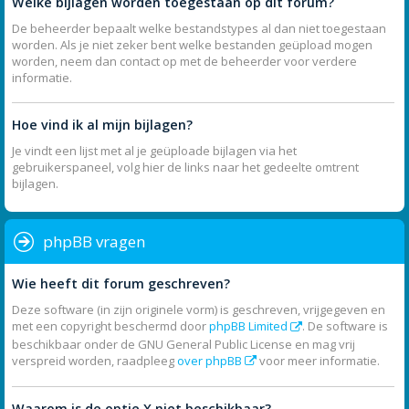
Welke bijlagen worden toegestaan op dit forum?
De beheerder bepaalt welke bestandstypes al dan niet toegestaan
worden. Als je niet zeker bent welke bestanden geüpload mogen
worden, neem dan contact op met de beheerder voor verdere
informatie.
Hoe vind ik al mijn bijlagen?
Je vindt een lijst met al je geüploade bijlagen via het
gebruikerspaneel, volg hier de links naar het gedeelte omtrent
bijlagen.
phpBB vragen
Wie heeft dit forum geschreven?
Deze software (in zijn originele vorm) is geschreven, vrijgegeven en
met een copyright beschermd door
phpBB Limited
. De software is
beschikbaar onder de GNU General Public License en mag vrij
verspreid worden, raadpleeg
over phpBB
voor meer informatie.
Waarom is de optie X niet beschikbaar?