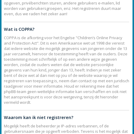
opgeven, privéberichten sturen, andere gebruikers e-mailen, lid
worden van gebruikersgroepen, enz. Het registreren duurt maar
even, dus we raden het zeker aan!
Wat is COPPA?
COPPA is de afkorting voor het Engelse "Children’s Online Privacy
and Protection Act". Dit is een Amerikaanse wet uit 1998 die vereist
dat iedere website die mogelijk gegevens van jongeren onder de 13
jaar verzamelt, hiervoor de toestemming heeft van de ouders. Deze
toestemming moet schriftelijk of op een andere wijze gegeven
worden, zodat de ouders weten dat de website persoonlijke
gegevens van hun kind, jonger dan 13, heeft. Indien je niet zeker
bent of deze wet al dan niet op jou of de website waarop je wil
registreren van toepassing is, neem dan contact op met een juridisch
raadgever voor meer informatie. Houd er rekening mee dat het
phpBB-team geen wettelijke informatie kan verschaffen en ook niet
het aanspreekpunt is voor deze wetgeving, tenzij dit hieronder
vermeld wordt.
Waarom kan ik niet registreren?
Mogelijk heeft de beheerder je IP-adres verbannen, of de
gebruikersnaam die je opgeeft verboden. Tevens is het mogelijk dat