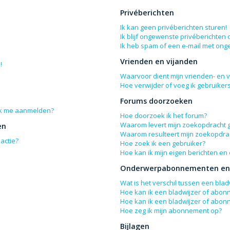
Privéberichten
Ik kan geen privéberichten sturen!
Ik blijf ongewenste privéberichten
Ik heb spam of een e-mail met ong
Vrienden en vijanden
!
Waarvoor dient mijn vrienden- en vi
Hoe verwijder of voeg ik gebruikers
Forums doorzoeken
 ik me aanmelden?
Hoe doorzoek ik het forum?
Waarom levert mijn zoekopdracht 
en
Waarom resulteert mijn zoekopdrac
actie?
Hoe zoek ik een gebruiker?
Hoe kan ik mijn eigen berichten e
Onderwerpabonnementen en 
Wat is het verschil tussen een bl
Hoe kan ik een bladwijzer of abon
Hoe kan ik een bladwijzer of abon
Hoe zeg ik mijn abonnement op?
Bijlagen