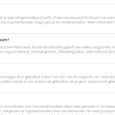
e taal niet geïnstalleerd heeft, of dat nog niemand het forum in je taal v
ndien het nog niet bestaat, mag je gerust de vertaling maken. Meer inform
naam?
 je berichten leest. De eerste afbeelding geeft aan welke rang je hebt, me
r kan nog een tweede, meestal grotere, afbeelding staan, beter bekend als 
r toevoegen door gebruik te maken van één van de volgende vier methodes: 
p welke manier je een avatar kan gebruiken. Als je geen avatars kunt ge
 een indicatie over het aantal berchten dat je hebt gemaakt of om bepaal
en, aangezien ze ingesteld worden door een beheerder. Nu moet je natuur