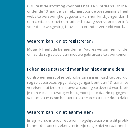
COPPA is de afkorting voor het Engelse "Children’s Online 
onder de 13 jaar verzamelt, hiervoor de toestemming hee
website persoonlijke gegevens van hun kind, jonger dan 13,
dan contact op met een juridisch raadgever voor meer inf
voor deze wetgeving, tenzij dit hieronder vermeld wordt.
Waarom kan ik niet registreren?
Mogelijk heeft de beheerder je IP-adres verbannen, of de
om zo de registratie van nieuwe gebruikers te voorkomen
Ik ben geregistreerd maar kan niet aanmelden!
Controleer eerst of je gebruikersnaam en wachtwoord klopp
registratieproces opgaf dat je jonger bent dan 13 jaar, mo
vereisen dat iedere nieuwe account geactiveerd wordt, ofw
je een e-mail ontvangen hebt, moet je de daarin opgegeve
van activatie is om het aantal valse accounts te doen dal
Waarom kan ik niet aanmelden?
Er zijn verschillende redenen mogelijk waarom je dit prob
beheerder om er zeker van te zijn dat je niet verbannen b