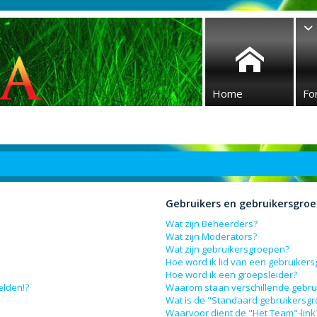
Home
Fo
Gebruikers en gebruikersgro
Wat zijn Beheerders?
Wat zijn Moderators?
Wat zijn gebruikersgroepen?
Hoe word ik lid van een gebruiker
Hoe word ik een groepsleider?
elden!?
Waarom staan verschillende gebru
Wat is de "Standaard gebruikersg
Waarvoor dient de "Het Team"-link