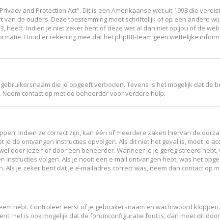
Privacy and Protection Act". Dit is een Amerikaanse wet uit 1998 die vere
ft van de ouders. Deze toestemming moet schriftelijk of op een andere w
 heeft. Indien je niet zeker bent of deze wet al dan niet op jou of de web
ormatie. Houd er rekening mee dat het phpBB-team geen wettelijke inform
 gebruikersnaam die je opgeeft verboden. Tevens is het mogelijk dat de b
. Neem contact op met de beheerder voor verdere hulp.
en. Indien ze correct zijn, kan één of meerdere zaken hiervan de oorzaak
et je de ontvangen instructies opvolgen. Als dit niet het geval is, moet 
el door jezelf of door een beheerder. Wanneer je je geregistreerd hebt, w
n instructies volgen. Als je nooit een e-mail ontvangen hebt, was het op
en. Als je zeker bent dat je e-mailadres correct was, neem dan contact op 
leem hebt. Controleer eerst of je gebruikersnaam en wachtwoord kloppen. 
ent. Het is ook mogelijk dat de forumconfiguratie fout is, dan moet dit d