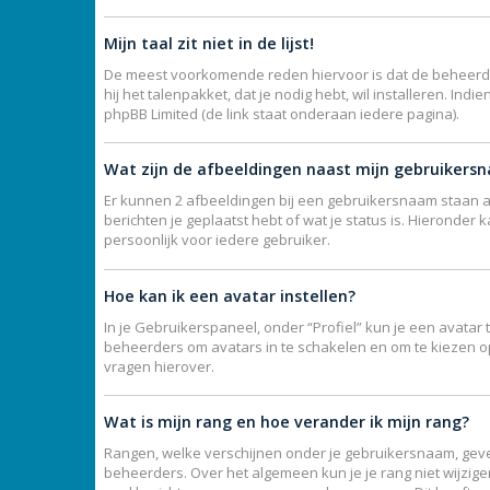
Mijn taal zit niet in de lijst!
De meest voorkomende reden hiervoor is dat de beheerder j
hij het talenpakket, dat je nodig hebt, wil installeren. I
phpBB Limited (de link staat onderaan iedere pagina).
Wat zijn de afbeeldingen naast mijn gebruikers
Er kunnen 2 afbeeldingen bij een gebruikersnaam staan als
berichten je geplaatst hebt of wat je status is. Hieronde
persoonlijk voor iedere gebruiker.
Hoe kan ik een avatar instellen?
In je Gebruikerspaneel, onder “Profiel” kun je een avata
beheerders om avatars in te schakelen en om te kiezen o
vragen hierover.
Wat is mijn rang en hoe verander ik mijn rang?
Rangen, welke verschijnen onder je gebruikersnaam, geven
beheerders. Over het algemeen kun je je rang niet wijzig