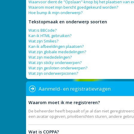
Waarvoor dient de "Opslaan"-knop bij het plaatsen van e
Waarom moet mijn bericht goedgekeurd worden?
Hoe bump ik mijn onderwerp?
Tekstopmaak en onderwerp soorten
Wat is BBCode?
Kan ik HTML gebruiken?
Wat zijn Smilies?
Kan ik afbeeldingen plaatsen?
Wat zijn globale mededelingen?
Wat zijn mededelingen?
Wat zijn sticky onderwerpen?
Wat zijn gesloten onderwerpen?
Wat zijn onderwerpiconen?
Aanmeld- en registratievragen
Waarom moet ik me registreren?
De beheerder heeft bepaalt of je al dan niet geregistreerd
een avatar opgeven, privéberichten sturen, andere gebrui
Wat is COPPA?