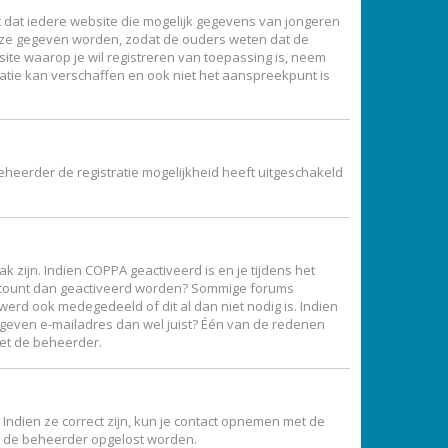
ist dat iedere website die mogelijk gegevens van jongeren
ijze gegeven worden, zodat de ouders weten dat de
site waarop je wil registreren van toepassing is, neem
atie kan verschaffen en ook niet het aanspreekpunt is
eheerder de registratie mogelijkheid heeft uitgeschakeld
 zijn. Indien COPPA geactiveerd is en je tijdens het
je account dan geactiveerd worden? Sommige forums
erd ook medegedeeld of dit al dan niet nodig is. Indien
gegeven e-mailadres dan wel juist? Één van de redenen
met de beheerder.
Indien ze correct zijn, kun je contact opnemen met de
oor de beheerder opgelost worden.