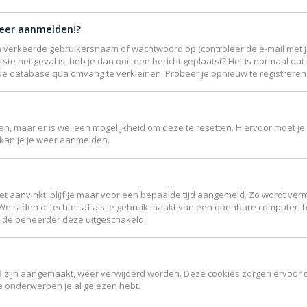
meer aanmelden!?
 verkeerde gebruikersnaam of wachtwoord op (controleer de e-mail met je
ste het geval is, heb je dan ooit een bericht geplaatst? Het is normaal da
de database qua omvang te verkleinen. Probeer je opnieuw te registreren 
jgen, maar er is wel een mogelijkheid om deze te resetten. Hiervoor moet
r kan je je weer aanmelden.
et aanvinkt, blijf je maar voor een bepaalde tijd aangemeld. Zo wordt 
 We raden dit echter af als je gebruik maakt van een openbare computer, bi
ft de beheerder deze uitgeschakeld.
B3 zijn aangemaakt, weer verwijderd worden. Deze cookies zorgen ervoor 
ke onderwerpen je al gelezen hebt.