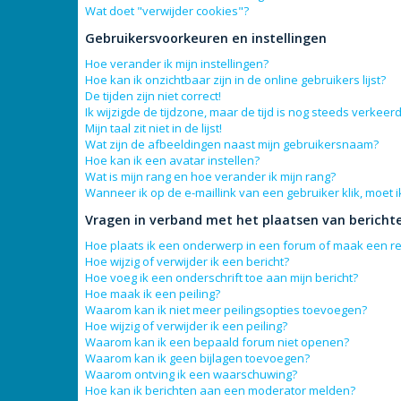
Wat doet "verwijder cookies"?
Gebruikersvoorkeuren en instellingen
Hoe verander ik mijn instellingen?
Hoe kan ik onzichtbaar zijn in de online gebruikers lijst?
De tijden zijn niet correct!
Ik wijzigde de tijdzone, maar de tijd is nog steeds verkeerd
Mijn taal zit niet in de lijst!
Wat zijn de afbeeldingen naast mijn gebruikersnaam?
Hoe kan ik een avatar instellen?
Wat is mijn rang en hoe verander ik mijn rang?
Wanneer ik op de e-maillink van een gebruiker klik, moet
Vragen in verband met het plaatsen van bericht
Hoe plaats ik een onderwerp in een forum of maak een re
Hoe wijzig of verwijder ik een bericht?
Hoe voeg ik een onderschrift toe aan mijn bericht?
Hoe maak ik een peiling?
Waarom kan ik niet meer peilingsopties toevoegen?
Hoe wijzig of verwijder ik een peiling?
Waarom kan ik een bepaald forum niet openen?
Waarom kan ik geen bijlagen toevoegen?
Waarom ontving ik een waarschuwing?
Hoe kan ik berichten aan een moderator melden?