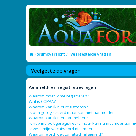
Forumoverzicht
Veelgestelde vragen
Veelgestelde vragen
Aanmeld- en registratievragen
Waarom moet ik me registreren?
Wat is COPPA?
Waarom kan ik niet registreren?
Ik ben geregistreerd maar kan niet aanmelden!
Waarom kan ik niet aanmelden?
Ik heb me ooit geregistreerd maar kan nu niet meer aanm
Ik weet mijn wachtwoord niet meer!
Waarom word ik automatisch afgemeld?