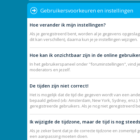
Gebruikersvoorkeuren en instellingen
Hoe verander ik mijn instellingen?
Als je geregistreerd bent, worden al je gegevens opgesla
dit kan verschillen), daarna kun je je instellingen wijzigen.
Hoe kan ik onzichtbaar zijn in de online gebruikers
In het gebruikerspaneel onder "foruminstellingen", vind j
moderators en jezelf.
De tijden zijn niet correct!
Het is mogelijk dat de tijd die gegeven wordt van een ande
bepaald gebied (vb: Amsterdam, New York, Sydney, enz.).
geregistreerde gebruikers. Als je nog niet geregistreerd b
Ik wijzigde de tijdzone, maar de tijd is nog steed
Als je zeker bent dat je de correcte tijdzone en zomertijd 
een aanpassing moeten doen.