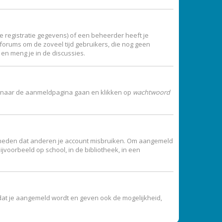
 registratie gegevens) of een beheerder heeft je
t forums om de zoveel tijd gebruikers, die nog geen
en meng je in de discussies.
 je naar de aanmeldpagina gaan en klikken op
wachtwoord
vermeden dat anderen je account misbruiken. Om aangemeld
jvoorbeeld op school, in de bibliotheek, in een
dat je aangemeld wordt en geven ook de mogelijkheid,