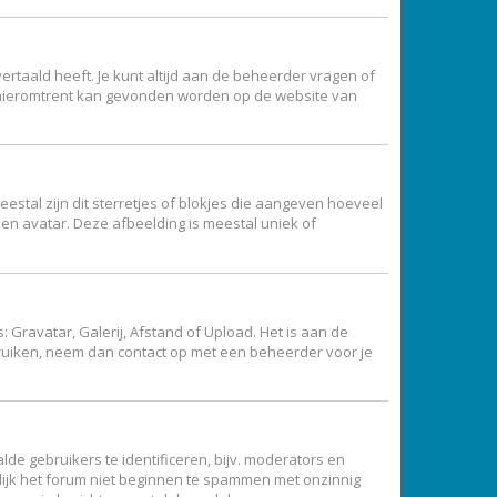
ertaald heeft. Je kunt altijd aan de beheerder vragen of
atie hieromtrent kan gevonden worden op de website van
estal zijn dit sterretjes of blokjes die aangeven hoeveel
een avatar. Deze afbeelding is meestal uniek of
Gravatar, Galerij, Afstand of Upload. Het is aan de
bruiken, neem dan contact op met een beheerder voor je
de gebruikers te identificeren, bijv. moderators en
lijk het forum niet beginnen te spammen met onzinnig