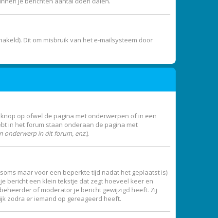
unnen je berichten aantal doen dalen.
akeld). Dit om misbruik van het e-mailsysteem door
e knop op ofwel de pagina met onderwerpen of in een
ebt in het forum staan onderaan de pagina met
 onderwerp in dit forum, enz.
).
 (soms maar voor een beperkte tijd nadat het geplaatst is)
e bericht een klein tekstje dat zegt hoeveel keer en
beheerder of moderator je bericht gewijzigd heeft. Zij
ijk zodra er iemand op gereageerd heeft.