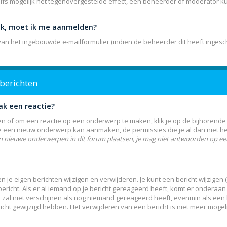
elfs mogelijk het tegenovergestelde effect, een beheerder of moderator k
lik, moet ik me aanmelden?
n het ingebouwde e-mailformulier (indien de beheerder dit heeft ingesch
 berichten
ak een reactie?
 of om een reactie op een onderwerp te maken, klik je op de bijhorend
je een nieuw onderwerp kan aanmaken, de permissies die je al dan niet h
n nieuwe onderwerpen in dit forum plaatsen, je mag niet antwoorden op een
n je eigen berichten wijzigen en verwijderen. Je kunt een bericht wijzigen
icht. Als er al iemand op je bericht gereageerd heeft, komt er onderaan j
Dit zal niet verschijnen als nog niemand gereageerd heeft, evenmin als een 
ht gewijzigd hebben. Het verwijderen van een bericht is niet meer mogel