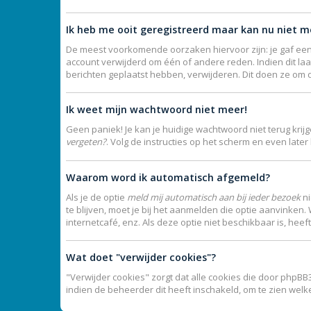
Ik heb me ooit geregistreerd maar kan nu niet 
De meest voorkomende oorzaken hiervoor zijn: je gaf een
account verwijderd om één of andere reden. Indien dit laat
berichten geplaatst hebben, verwijderen. Dit doen ze om 
Ik weet mijn wachtwoord niet meer!
Geen paniek! Je kan je huidige wachtwoord niet terug kri
vergeten?
. Volg de instructies op het scherm en even late
Waarom word ik automatisch afgemeld?
Als je de optie
meld mij automatisch aan bij ieder bezoek
ni
te blijven, moet je bij het aanmelden die optie aanvinken.
internetcafé, enz. Als deze optie niet beschikbaar is, hee
Wat doet "verwijder cookies"?
"Verwijder cookies" zorgt dat alle cookies die door phpB
indien de beheerder dit heeft inschakeld, om te zien wel