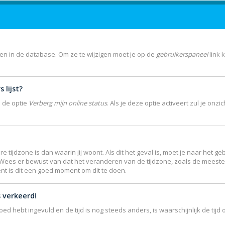
gen in de database. Om ze te wijzigen moet je op de
gebruikerspaneel
link 
 lijst?
e de optie
Verberg mijn online status
. Als je deze optie activeert zul je on
re tijdzone is dan waarin jij woont. Als dit het geval is, moet je naar het
 Wees er bewust van dat het veranderen van de tijdzone, zoals de meest
ent is dit een goed moment om dit te doen.
s verkeerd!
goed hebt ingevuld en de tijd is nog steeds anders, is waarschijnlijk de ti