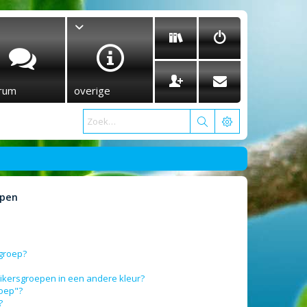
rum
overige
epen
sgroep?
ikersgroepen in een andere kleur?
roep"?
?