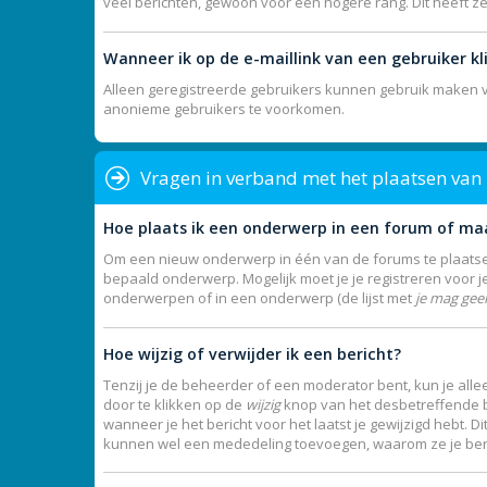
veel berichten, gewoon voor een hogere rang. Dit heeft z
Wanneer ik op de e-maillink van een gebruiker k
Alleen geregistreerde gebruikers kunnen gebruik maken va
anonieme gebruikers te voorkomen.
Vragen in verband met het plaatsen van
Hoe plaats ik een onderwerp in een forum of ma
Om een nieuw onderwerp in één van de forums te plaatsen
bepaald onderwerp. Mogelijk moet je je registreren voor 
onderwerpen of in een onderwerp (de lijst met
je mag gee
Hoe wijzig of verwijder ik een bericht?
Tenzij je de beheerder of een moderator bent, kun je allee
door te klikken op de
wijzig
knop van het desbetreffende ber
wanneer je het bericht voor het laatst je gewijzigd hebt. 
kunnen wel een mededeling toevoegen, waarom ze je beric