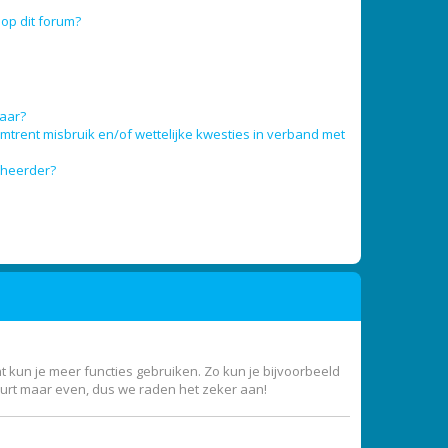
op dit forum?
baar?
trent misbruik en/of wettelijke kwesties in verband met
eheerder?
nt kun je meer functies gebruiken. Zo kun je bijvoorbeeld
uurt maar even, dus we raden het zeker aan!