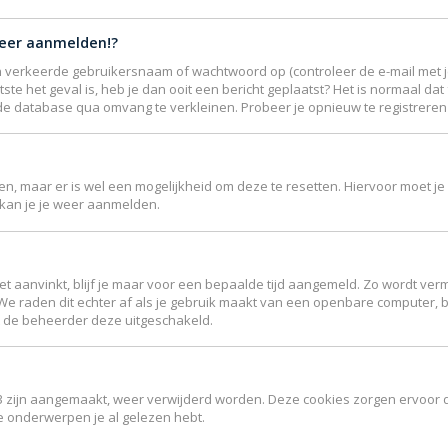
meer aanmelden!?
 verkeerde gebruikersnaam of wachtwoord op (controleer de e-mail met je
ste het geval is, heb je dan ooit een bericht geplaatst? Het is normaal da
de database qua omvang te verkleinen. Probeer je opnieuw te registreren 
jgen, maar er is wel een mogelijkheid om deze te resetten. Hiervoor moet
r kan je je weer aanmelden.
et aanvinkt, blijf je maar voor een bepaalde tijd aangemeld. Zo wordt 
 We raden dit echter af als je gebruik maakt van een openbare computer, bi
ft de beheerder deze uitgeschakeld.
B3 zijn aangemaakt, weer verwijderd worden. Deze cookies zorgen ervoor 
ke onderwerpen je al gelezen hebt.