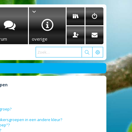
rum
overige
epen
sgroep?
ikersgroepen in een andere kleur?
roep"?
?