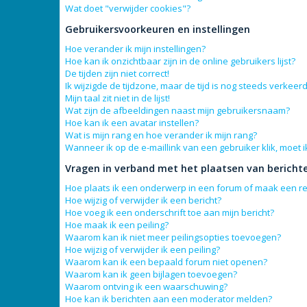
Wat doet "verwijder cookies"?
Gebruikersvoorkeuren en instellingen
Hoe verander ik mijn instellingen?
Hoe kan ik onzichtbaar zijn in de online gebruikers lijst?
De tijden zijn niet correct!
Ik wijzigde de tijdzone, maar de tijd is nog steeds verkeerd
Mijn taal zit niet in de lijst!
Wat zijn de afbeeldingen naast mijn gebruikersnaam?
Hoe kan ik een avatar instellen?
Wat is mijn rang en hoe verander ik mijn rang?
Wanneer ik op de e-maillink van een gebruiker klik, moet
Vragen in verband met het plaatsen van bericht
Hoe plaats ik een onderwerp in een forum of maak een re
Hoe wijzig of verwijder ik een bericht?
Hoe voeg ik een onderschrift toe aan mijn bericht?
Hoe maak ik een peiling?
Waarom kan ik niet meer peilingsopties toevoegen?
Hoe wijzig of verwijder ik een peiling?
Waarom kan ik een bepaald forum niet openen?
Waarom kan ik geen bijlagen toevoegen?
Waarom ontving ik een waarschuwing?
Hoe kan ik berichten aan een moderator melden?