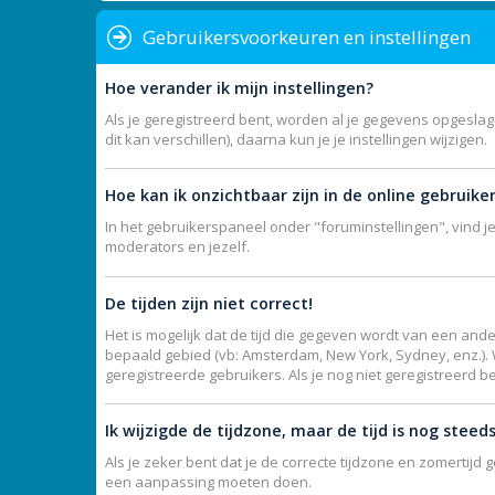
Gebruikersvoorkeuren en instellingen
Hoe verander ik mijn instellingen?
Als je geregistreerd bent, worden al je gegevens opgesla
dit kan verschillen), daarna kun je je instellingen wijzigen.
Hoe kan ik onzichtbaar zijn in de online gebruikers
In het gebruikerspaneel onder "foruminstellingen", vind j
moderators en jezelf.
De tijden zijn niet correct!
Het is mogelijk dat de tijd die gegeven wordt van een ande
bepaald gebied (vb: Amsterdam, New York, Sydney, enz.).
geregistreerde gebruikers. Als je nog niet geregistreerd b
Ik wijzigde de tijdzone, maar de tijd is nog steed
Als je zeker bent dat je de correcte tijdzone en zomertijd 
een aanpassing moeten doen.