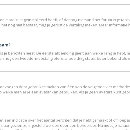
e taal niet geïnstalleerd heeft, of dat nog niemand het forum in je taal v
ndien het nog niet bestaat, mag je gerust de vertaling maken. Meer inform
naam?
 je berichten leest. De eerste afbeelding geeft aan welke rang je hebt, me
r kan nog een tweede, meestal grotere, afbeelding staan, beter bekend als 
r toevoegen door gebruik te maken van één van de volgende vier methodes: 
p welke manier je een avatar kan gebruiken. Als je geen avatars kunt ge
 een indicatie over het aantal berchten dat je hebt gemaakt of om bepaal
en, aangezien ze ingesteld worden door een beheerder. Nu moet je natuur