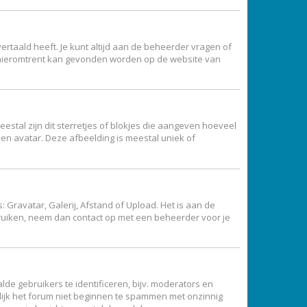
ertaald heeft. Je kunt altijd aan de beheerder vragen of
atie hieromtrent kan gevonden worden op de website van
estal zijn dit sterretjes of blokjes die aangeven hoeveel
een avatar. Deze afbeelding is meestal uniek of
Gravatar, Galerij, Afstand of Upload. Het is aan de
bruiken, neem dan contact op met een beheerder voor je
de gebruikers te identificeren, bijv. moderators en
lijk het forum niet beginnen te spammen met onzinnig