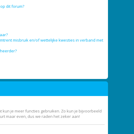
op dit forum?
baar?
trent misbruik en/of wettelijke kwesties in verband met
eheerder?
nt kun je meer functies gebruiken. Zo kun je bijvoorbeeld
uurt maar even, dus we raden het zeker aan!