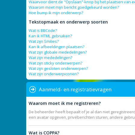
Waarvoor dient de "Opslaan"-knop bij het plaatsen van e
Waarom moet mijn bericht goedgekeurd worden?
Hoe bump ik mijn onderwerp?
Tekstopmaak en onderwerp soorten
Wat is BBCode?
Kan ik HTML gebruiken?
Wat zijn Smilies?
Kan ik afbeeldingen plaatsen?
Wat zijn globale mededelingen?
Wat zijn mededelingen?
Wat zijn sticky onderwerpen?
Wat zijn gesloten onderwerpen?
Wat zijn onderwerpiconen?
Aanmeld- en registratievragen
Waarom moet ik me registreren?
De beheerder heeft bepaalt of je al dan niet geregistreerd
een avatar opgeven, privéberichten sturen, andere gebrui
Wat is COPPA?