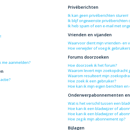
Privéberichten
Ik kan geen privéberichten sturen!
Ik blijf ongewenste privéberichten
Ik heb spam of een e-mail met ong
Vrienden en vijanden
!
Waarvoor dient mijn vrienden- en vi
Hoe verwijder of voeg ik gebruikers
Forums doorzoeken
 ik me aanmelden?
Hoe doorzoek ik het forum?
Waarom levert mijn zoekopdracht 
en
Waarom resulteert mijn zoekopdrac
actie?
Hoe zoek ik een gebruiker?
Hoe kan ik mijn eigen berichten e
Onderwerpabonnementen en 
Wat is het verschil tussen een bl
Hoe kan ik een bladwijzer of abon
Hoe kan ik een bladwijzer of abon
Hoe zeg ik mijn abonnement op?
Bijlagen