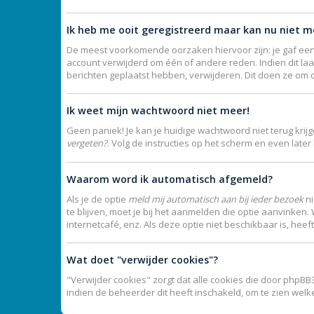
Ik heb me ooit geregistreerd maar kan nu niet 
De meest voorkomende oorzaken hiervoor zijn: je gaf een
account verwijderd om één of andere reden. Indien dit laat
berichten geplaatst hebben, verwijderen. Dit doen ze om 
Ik weet mijn wachtwoord niet meer!
Geen paniek! Je kan je huidige wachtwoord niet terug kri
vergeten?
. Volg de instructies op het scherm en even late
Waarom word ik automatisch afgemeld?
Als je de optie
meld mij automatisch aan bij ieder bezoek
ni
te blijven, moet je bij het aanmelden die optie aanvinken.
internetcafé, enz. Als deze optie niet beschikbaar is, hee
Wat doet "verwijder cookies"?
"Verwijder cookies" zorgt dat alle cookies die door phpB
indien de beheerder dit heeft inschakeld, om te zien wel