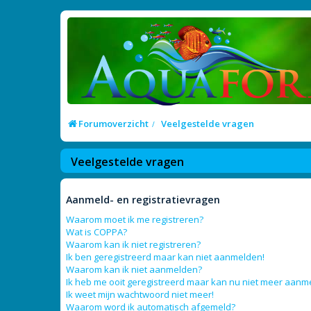
Forumoverzicht
Veelgestelde vragen
Veelgestelde vragen
Aanmeld- en registratievragen
Waarom moet ik me registreren?
Wat is COPPA?
Waarom kan ik niet registreren?
Ik ben geregistreerd maar kan niet aanmelden!
Waarom kan ik niet aanmelden?
Ik heb me ooit geregistreerd maar kan nu niet meer aanm
Ik weet mijn wachtwoord niet meer!
Waarom word ik automatisch afgemeld?