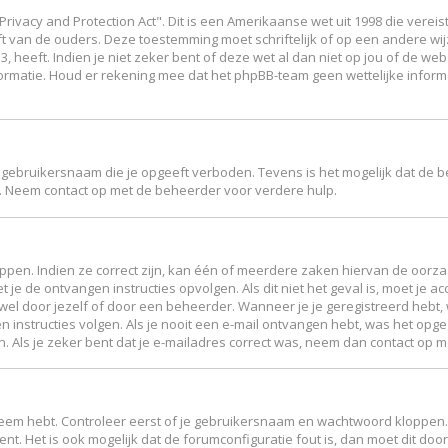
Privacy and Protection Act". Dit is een Amerikaanse wet uit 1998 die vere
ft van de ouders. Deze toestemming moet schriftelijk of op een andere w
 heeft. Indien je niet zeker bent of deze wet al dan niet op jou of de web
ormatie. Houd er rekening mee dat het phpBB-team geen wettelijke inform
 gebruikersnaam die je opgeeft verboden. Tevens is het mogelijk dat de b
. Neem contact op met de beheerder voor verdere hulp.
en. Indien ze correct zijn, kan één of meerdere zaken hiervan de oorzaak
et je de ontvangen instructies opvolgen. Als dit niet het geval is, moet 
el door jezelf of door een beheerder. Wanneer je je geregistreerd hebt, w
n instructies volgen. Als je nooit een e-mail ontvangen hebt, was het op
en. Als je zeker bent dat je e-mailadres correct was, neem dan contact op 
leem hebt. Controleer eerst of je gebruikersnaam en wachtwoord kloppen. 
ent. Het is ook mogelijk dat de forumconfiguratie fout is, dan moet dit d