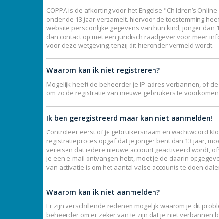
COPPA is de afkorting voor het Engelse "Children’s Online 
onder de 13 jaar verzamelt, hiervoor de toestemming hee
website persoonlijke gegevens van hun kind, jonger dan 13,
dan contact op met een juridisch raadgever voor meer inf
voor deze wetgeving, tenzij dit hieronder vermeld wordt.
Waarom kan ik niet registreren?
Mogelijk heeft de beheerder je IP-adres verbannen, of de
om zo de registratie van nieuwe gebruikers te voorkomen
Ik ben geregistreerd maar kan niet aanmelden!
Controleer eerst of je gebruikersnaam en wachtwoord klopp
registratieproces opgaf dat je jonger bent dan 13 jaar, mo
vereisen dat iedere nieuwe account geactiveerd wordt, ofw
je een e-mail ontvangen hebt, moet je de daarin opgegeve
van activatie is om het aantal valse accounts te doen dal
Waarom kan ik niet aanmelden?
Er zijn verschillende redenen mogelijk waarom je dit prob
beheerder om er zeker van te zijn dat je niet verbannen b