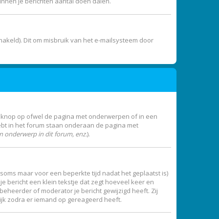
unnen je berichten aantal doen dalen.
akeld). Dit om misbruik van het e-mailsysteem door
e knop op ofwel de pagina met onderwerpen of in een
ebt in het forum staan onderaan de pagina met
 onderwerp in dit forum, enz.
).
 (soms maar voor een beperkte tijd nadat het geplaatst is)
e bericht een klein tekstje dat zegt hoeveel keer en
beheerder of moderator je bericht gewijzigd heeft. Zij
ijk zodra er iemand op gereageerd heeft.