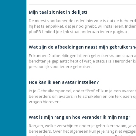
Mijn taal zit niet in de lijst!
De meest voorkomende reden hiervoor is dat de beheerder j
hij het talenpakket, dat je nodig hebt, wil installeren. I
phpBB Limited (de link staat onderaan iedere pagina).
Wat zijn de afbeeldingen naast mijn gebruikers
Er kunnen 2 afbeeldingen bij een gebruikersnaam staan als
berichten je geplaatst hebt of wat je status is. Hieronde
persoonlijk voor iedere gebruiker.
Hoe kan ik een avatar instellen?
In je Gebruikerspaneel, onder “Profiel” kun je een avata
beheerders om avatars in te schakelen en om te kiezen o
vragen hierover.
Wat is mijn rang en hoe verander ik mijn rang?
Rangen, welke verschijnen onder je gebruikersnaam, geven
beheerders. Over het algemeen kun je je rang niet wijzig