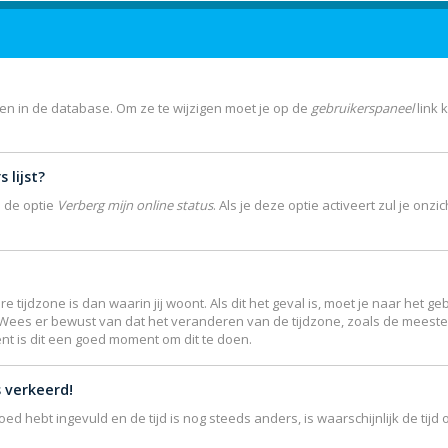
gen in de database. Om ze te wijzigen moet je op de
gebruikerspaneel
link 
 lijst?
e de optie
Verberg mijn online status
. Als je deze optie activeert zul je on
re tijdzone is dan waarin jij woont. Als dit het geval is, moet je naar het
 Wees er bewust van dat het veranderen van de tijdzone, zoals de meest
ent is dit een goed moment om dit te doen.
s verkeerd!
goed hebt ingevuld en de tijd is nog steeds anders, is waarschijnlijk de ti