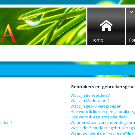
Home
Fo
Gebruikers en gebruikersgro
Wat zijn Beheerders?
Wat zijn Moderators?
Wat zijn gebruikersgroepen?
Hoe word ik lid van een gebruiker
Hoe word ik een groepsleider?
elden!?
Waarom staan verschillende gebru
Wat is de "Standaard gebruikersg
Waarvoor dient de "Het Team"-link