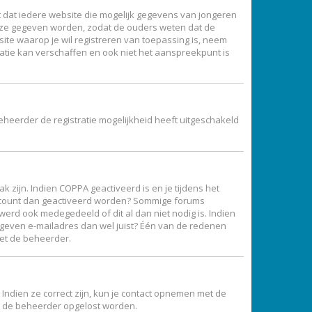
ist dat iedere website die mogelijk gegevens van jongeren
ijze gegeven worden, zodat de ouders weten dat de
site waarop je wil registreren van toepassing is, neem
atie kan verschaffen en ook niet het aanspreekpunt is
eheerder de registratie mogelijkheid heeft uitgeschakeld
 zijn. Indien COPPA geactiveerd is en je tijdens het
je account dan geactiveerd worden? Sommige forums
erd ook medegedeeld of dit al dan niet nodig is. Indien
gegeven e-mailadres dan wel juist? Één van de redenen
met de beheerder.
Indien ze correct zijn, kun je contact opnemen met de
oor de beheerder opgelost worden.