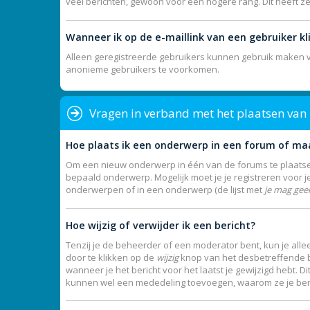
veel berichten, gewoon voor een hogere rang. Dit heeft z
Wanneer ik op de e-maillink van een gebruiker k
Alleen geregistreerde gebruikers kunnen gebruik maken va
anonieme gebruikers te voorkomen.
Vragen in verband met het plaatsen van
Hoe plaats ik een onderwerp in een forum of ma
Om een nieuw onderwerp in één van de forums te plaatsen
bepaald onderwerp. Mogelijk moet je je registreren voor 
onderwerpen of in een onderwerp (de lijst met
je mag gee
Hoe wijzig of verwijder ik een bericht?
Tenzij je de beheerder of een moderator bent, kun je allee
door te klikken op de
wijzig
knop van het desbetreffende ber
wanneer je het bericht voor het laatst je gewijzigd hebt. 
kunnen wel een mededeling toevoegen, waarom ze je beric