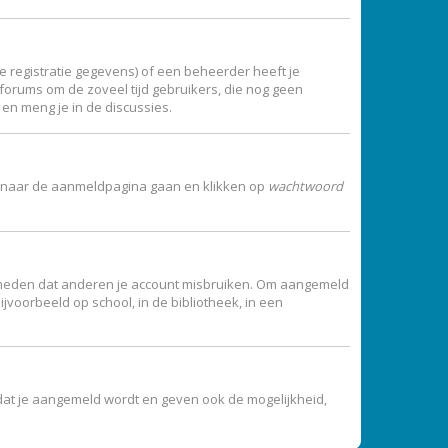
 registratie gegevens) of een beheerder heeft je
t forums om de zoveel tijd gebruikers, die nog geen
en meng je in de discussies.
 je naar de aanmeldpagina gaan en klikken op
wachtwoord
vermeden dat anderen je account misbruiken. Om aangemeld
jvoorbeeld op school, in de bibliotheek, in een
dat je aangemeld wordt en geven ook de mogelijkheid,