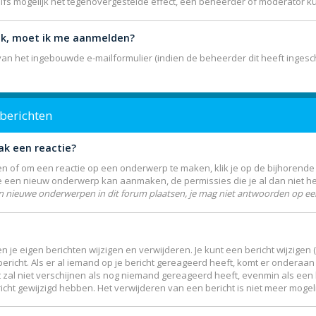
elfs mogelijk het tegenovergestelde effect, een beheerder of moderator k
lik, moet ik me aanmelden?
n het ingebouwde e-mailformulier (indien de beheerder dit heeft ingesch
 berichten
ak een reactie?
 of om een reactie op een onderwerp te maken, klik je op de bijhorend
je een nieuw onderwerp kan aanmaken, de permissies die je al dan niet h
n nieuwe onderwerpen in dit forum plaatsen, je mag niet antwoorden op een
n je eigen berichten wijzigen en verwijderen. Je kunt een bericht wijzigen
icht. Als er al iemand op je bericht gereageerd heeft, komt er onderaan j
Dit zal niet verschijnen als nog niemand gereageerd heeft, evenmin als een 
ht gewijzigd hebben. Het verwijderen van een bericht is niet meer mogel