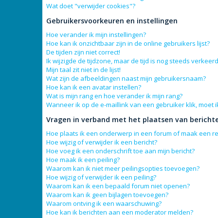
Wat doet "verwijder cookies"?
Gebruikersvoorkeuren en instellingen
Hoe verander ik mijn instellingen?
Hoe kan ik onzichtbaar zijn in de online gebruikers lijst?
De tijden zijn niet correct!
Ik wijzigde de tijdzone, maar de tijd is nog steeds verkeerd
Mijn taal zit niet in de lijst!
Wat zijn de afbeeldingen naast mijn gebruikersnaam?
Hoe kan ik een avatar instellen?
Wat is mijn rang en hoe verander ik mijn rang?
Wanneer ik op de e-maillink van een gebruiker klik, moet
Vragen in verband met het plaatsen van bericht
Hoe plaats ik een onderwerp in een forum of maak een re
Hoe wijzig of verwijder ik een bericht?
Hoe voeg ik een onderschrift toe aan mijn bericht?
Hoe maak ik een peiling?
Waarom kan ik niet meer peilingsopties toevoegen?
Hoe wijzig of verwijder ik een peiling?
Waarom kan ik een bepaald forum niet openen?
Waarom kan ik geen bijlagen toevoegen?
Waarom ontving ik een waarschuwing?
Hoe kan ik berichten aan een moderator melden?