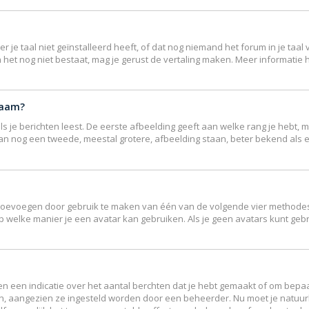
e taal niet geïnstalleerd heeft, of dat nog niemand het forum in je taal v
ndien het nog niet bestaat, mag je gerust de vertaling maken. Meer inform
naam?
 je berichten leest. De eerste afbeelding geeft aan welke rang je hebt, me
r kan nog een tweede, meestal grotere, afbeelding staan, beter bekend als 
r toevoegen door gebruik te maken van één van de volgende vier methodes: 
p welke manier je een avatar kan gebruiken. Als je geen avatars kunt ge
 een indicatie over het aantal berchten dat je hebt gemaakt of om bepaal
en, aangezien ze ingesteld worden door een beheerder. Nu moet je natuur