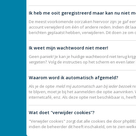
Ik heb me ooit geregistreerd maar kan nu niet 
De meest voorkomende oorzaken hiervoor zijn: je gaf een
account verwijderd om één of andere reden. Indien dit laat
berichten geplaatst hebben, verwijderen. Dit doen ze om 
Ik weet mijn wachtwoord niet meer!
Geen paniek! Je kan je huidige wachtwoord niet terug kri
vergeten?
. Volg de instructies op het scherm en even late
Waarom word ik automatisch afgemeld?
Als je de optie
meld mij automatisch aan bij ieder bezoek
ni
te blijven, moet je bij het aanmelden die optie aanvinken.
internetcafé, enz. Als deze optie niet beschikbaar is, hee
Wat doet "verwijder cookies"?
"Verwijder cookies" zorgt dat alle cookies die door phpB
indien de beheerder dit heeft inschakeld, om te zien wel