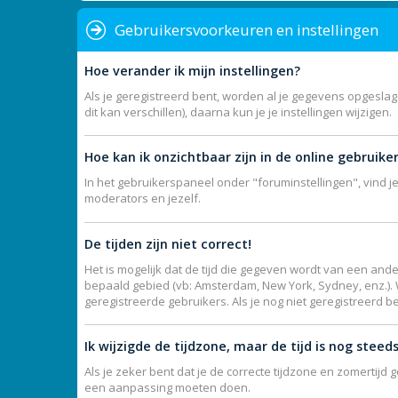
Gebruikersvoorkeuren en instellingen
Hoe verander ik mijn instellingen?
Als je geregistreerd bent, worden al je gegevens opgesla
dit kan verschillen), daarna kun je je instellingen wijzigen.
Hoe kan ik onzichtbaar zijn in de online gebruikers
In het gebruikerspaneel onder "foruminstellingen", vind j
moderators en jezelf.
De tijden zijn niet correct!
Het is mogelijk dat de tijd die gegeven wordt van een ande
bepaald gebied (vb: Amsterdam, New York, Sydney, enz.).
geregistreerde gebruikers. Als je nog niet geregistreerd b
Ik wijzigde de tijdzone, maar de tijd is nog steed
Als je zeker bent dat je de correcte tijdzone en zomertijd 
een aanpassing moeten doen.