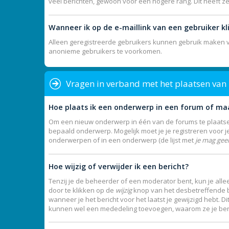
veel berichten, gewoon voor een hogere rang. Dit heeft z
Wanneer ik op de e-maillink van een gebruiker k
Alleen geregistreerde gebruikers kunnen gebruik maken va
anonieme gebruikers te voorkomen.
Vragen in verband met het plaatsen van
Hoe plaats ik een onderwerp in een forum of ma
Om een nieuw onderwerp in één van de forums te plaatsen
bepaald onderwerp. Mogelijk moet je je registreren voor 
onderwerpen of in een onderwerp (de lijst met
je mag gee
Hoe wijzig of verwijder ik een bericht?
Tenzij je de beheerder of een moderator bent, kun je allee
door te klikken op de
wijzig
knop van het desbetreffende ber
wanneer je het bericht voor het laatst je gewijzigd hebt. 
kunnen wel een mededeling toevoegen, waarom ze je beric