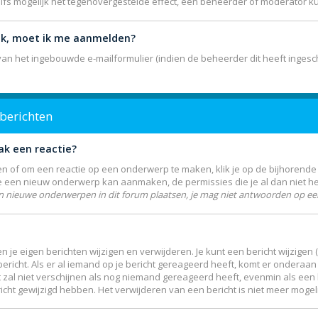
elfs mogelijk het tegenovergestelde effect, een beheerder of moderator k
lik, moet ik me aanmelden?
n het ingebouwde e-mailformulier (indien de beheerder dit heeft ingesch
 berichten
ak een reactie?
 of om een reactie op een onderwerp te maken, klik je op de bijhorend
je een nieuw onderwerp kan aanmaken, de permissies die je al dan niet h
n nieuwe onderwerpen in dit forum plaatsen, je mag niet antwoorden op een
n je eigen berichten wijzigen en verwijderen. Je kunt een bericht wijzigen
icht. Als er al iemand op je bericht gereageerd heeft, komt er onderaan j
Dit zal niet verschijnen als nog niemand gereageerd heeft, evenmin als een 
ht gewijzigd hebben. Het verwijderen van een bericht is niet meer mogel