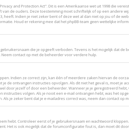
Privacy and Protection Act". Dit is een Amerikaanse wet uit 1998 die vere
ft van de ouders. Deze toestemming moet schriftelijk of op een andere w
 heeft. Indien je niet zeker bent of deze wet al dan niet op jou of de web
ormatie. Houd er rekening mee dat het phpBB-team geen wettelijke inform
 gebruikersnaam die je opgeeft verboden. Tevens is het mogelijk dat de b
. Neem contact op met de beheerder voor verdere hulp.
en. Indien ze correct zijn, kan één of meerdere zaken hiervan de oorzaak
et je de ontvangen instructies opvolgen. Als dit niet het geval is, moet 
el door jezelf of door een beheerder. Wanneer je je geregistreerd hebt, w
n instructies volgen. Als je nooit een e-mail ontvangen hebt, was het op
en. Als je zeker bent dat je e-mailadres correct was, neem dan contact op 
leem hebt. Controleer eerst of je gebruikersnaam en wachtwoord kloppen. 
ent. Het is ook mogelijk dat de forumconfiguratie fout is, dan moet dit d