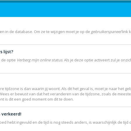
gen in de database. Om ze te wijzigen moet je op de
gebruikerspaneel
link 
 lijst?
e de optie
Verberg mijn online status
. Als je deze optie activeert zul je on
re tijdzone is dan waarin jij woont. Als dit het geval is, moet je naar het
 Wees er bewust van dat het veranderen van de tijdzone, zoals de meest
ent is dit een goed moment om dit te doen.
s verkeerd!
goed hebt ingevuld en de tijd is nog steeds anders, is waarschijnlijk de ti