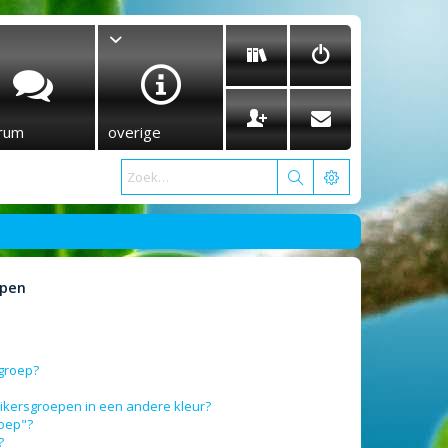
rum
overige
epen
sgroep?
ikersgroepen in een andere kleur?
roep"?
?