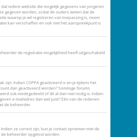
ist dat iedere website die mogelijk gegevens van jongeren
ijze gegeven worden, zodat de ouders weten dat de
site waarop je wil registreren van toepassing is, neem
atie kan verschaffen en ook niet het aanspreekpunt is
eheerder de registratie mogelijkheid heeft uitgeschakeld
 zijn. Indien COPPA geactiveerd is en je tijdens het
je account dan geactiveerd worden? Sommige forums
erd ook medegedeeld of dit al dan niet nodig is. Indien
gegeven e-mailadres dan wel juist? Één van de redenen
met de beheerder.
Indien ze correct zijn, kun je contact opnemen met de
oor de beheerder opgelost worden.