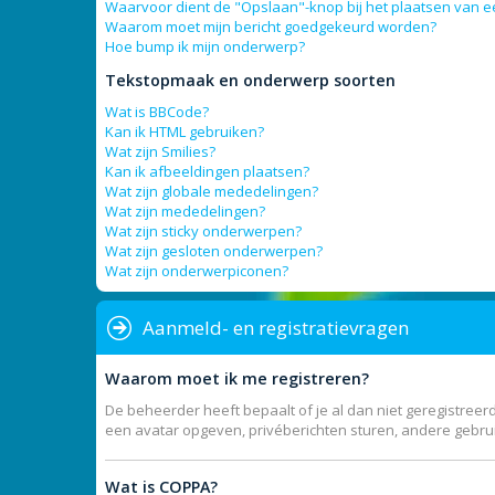
Waarvoor dient de "Opslaan"-knop bij het plaatsen van e
Waarom moet mijn bericht goedgekeurd worden?
Hoe bump ik mijn onderwerp?
Tekstopmaak en onderwerp soorten
Wat is BBCode?
Kan ik HTML gebruiken?
Wat zijn Smilies?
Kan ik afbeeldingen plaatsen?
Wat zijn globale mededelingen?
Wat zijn mededelingen?
Wat zijn sticky onderwerpen?
Wat zijn gesloten onderwerpen?
Wat zijn onderwerpiconen?
Aanmeld- en registratievragen
Waarom moet ik me registreren?
De beheerder heeft bepaalt of je al dan niet geregistreerd
een avatar opgeven, privéberichten sturen, andere gebrui
Wat is COPPA?