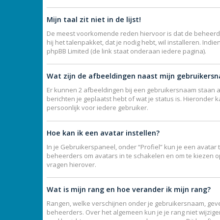
Mijn taal zit niet in de lijst!
De meest voorkomende reden hiervoor is dat de beheerder j
hij het talenpakket, dat je nodig hebt, wil installeren. I
phpBB Limited (de link staat onderaan iedere pagina).
Wat zijn de afbeeldingen naast mijn gebruikers
Er kunnen 2 afbeeldingen bij een gebruikersnaam staan als
berichten je geplaatst hebt of wat je status is. Hieronde
persoonlijk voor iedere gebruiker.
Hoe kan ik een avatar instellen?
In je Gebruikerspaneel, onder “Profiel” kun je een avata
beheerders om avatars in te schakelen en om te kiezen o
vragen hierover.
Wat is mijn rang en hoe verander ik mijn rang?
Rangen, welke verschijnen onder je gebruikersnaam, geven
beheerders. Over het algemeen kun je je rang niet wijzig