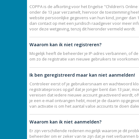
COPPA is de afkorting voor het Engelse "Children’s Online 
onder de 13 jaar verzamelt, hiervoor de toestemming hee
website persoonlijke gegevens van hun kind, jonger dan 13,
dan contact op met een juridisch raadgever voor meer inf
voor deze wetgeving, tenzij dit hieronder vermeld wordt.
Waarom kan ik niet registreren?
Mogelijk heeft de beheerder je IP-adres verbannen, of de
om zo de registratie van nieuwe gebruikers te voorkomen
Ik ben geregistreerd maar kan niet aanmelden!
Controleer eerst of je gebruikersnaam en wachtwoord klopp
registratieproces opgaf dat je jonger bent dan 13 jaar, mo
vereisen dat iedere nieuwe account geactiveerd wordt, ofw
je een e-mail ontvangen hebt, moet je de daarin opgegeve
van activatie is om het aantal valse accounts te doen dal
Waarom kan ik niet aanmelden?
Er zijn verschillende redenen mogelijk waarom je dit prob
beheerder om er zeker van te zijn dat je niet verbannen b