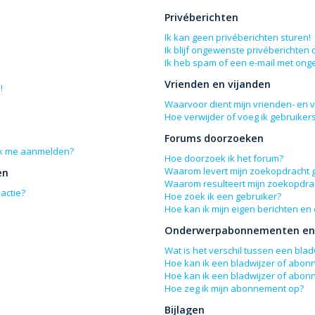
Privéberichten
Ik kan geen privéberichten sturen!
Ik blijf ongewenste privéberichten
Ik heb spam of een e-mail met ong
Vrienden en vijanden
!
Waarvoor dient mijn vrienden- en vi
Hoe verwijder of voeg ik gebruikers
Forums doorzoeken
 ik me aanmelden?
Hoe doorzoek ik het forum?
Waarom levert mijn zoekopdracht 
en
Waarom resulteert mijn zoekopdrac
actie?
Hoe zoek ik een gebruiker?
Hoe kan ik mijn eigen berichten e
Onderwerpabonnementen en 
Wat is het verschil tussen een bl
Hoe kan ik een bladwijzer of abon
Hoe kan ik een bladwijzer of abon
Hoe zeg ik mijn abonnement op?
Bijlagen