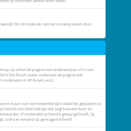
unnen je berichten aantal doen dalen.
akeld). Dit om misbruik van het e-mailsysteem door
e knop op ofwel de pagina met onderwerpen of in een
ebt in het forum staan onderaan de pagina met
 onderwerp in dit forum, enz.
).
 (soms maar voor een beperkte tijd nadat het geplaatst is)
e bericht een klein tekstje dat zegt hoeveel keer en
beheerder of moderator je bericht gewijzigd heeft. Zij
ijk zodra er iemand op gereageerd heeft.