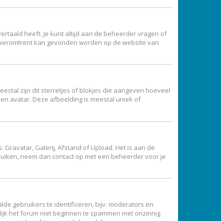
ertaald heeft. Je kunt altijd aan de beheerder vragen of
atie hieromtrent kan gevonden worden op de website van
estal zijn dit sterretjes of blokjes die aangeven hoeveel
een avatar. Deze afbeelding is meestal uniek of
Gravatar, Galerij, Afstand of Upload. Het is aan de
bruiken, neem dan contact op met een beheerder voor je
de gebruikers te identificeren, bijv. moderators en
lijk het forum niet beginnen te spammen met onzinnig