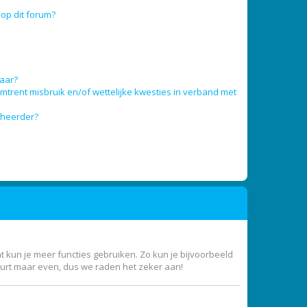
op dit forum?
baar?
trent misbruik en/of wettelijke kwesties in verband met
eheerder?
nt kun je meer functies gebruiken. Zo kun je bijvoorbeeld
uurt maar even, dus we raden het zeker aan!