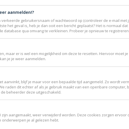
meer aanmelden!?
 verkeerde gebruikersnaam of wachtwoord op (controleer de e-mail met je
ste het geval is, heb je dan ooit een bericht geplaatst? Het is normaal da
de database qua omvang te verkleinen. Probeer je opnieuw te registreren 
jgen, maar er is wel een mogelijkheid om deze te resetten. Hiervoor moet
r kan je je weer aanmelden.
et aanvinkt, blijf je maar voor een bepaalde tijd aangemeld. Zo wordt 
 We raden dit echter af als je gebruik maakt van een openbare computer, bi
ft de beheerder deze uitgeschakeld.
B3 zijn aangemaakt, weer verwijderd worden. Deze cookies zorgen ervoor 
ke onderwerpen je al gelezen hebt.