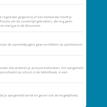
 registratie gegevens) of een beheerder heeft je
t forums om de zoveel tijd gebruikers, die nog geen
en meng je in de discussies.
 je naar de aanmeldpagina gaan en klikken op
wachtwoord
vermeden dat anderen je account misbruiken. Om aangemeld
jvoorbeeld op school, in de bibliotheek, in een
dat je aangemeld wordt en geven ook de mogelijkheid,