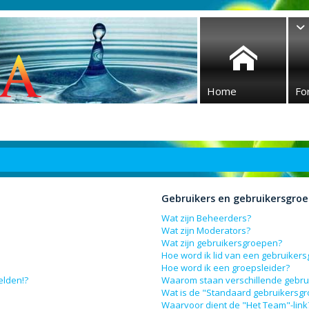
Home
Fo
Gebruikers en gebruikersgro
Wat zijn Beheerders?
Wat zijn Moderators?
Wat zijn gebruikersgroepen?
Hoe word ik lid van een gebruiker
Hoe word ik een groepsleider?
elden!?
Waarom staan verschillende gebru
Wat is de "Standaard gebruikersg
Waarvoor dient de "Het Team"-link