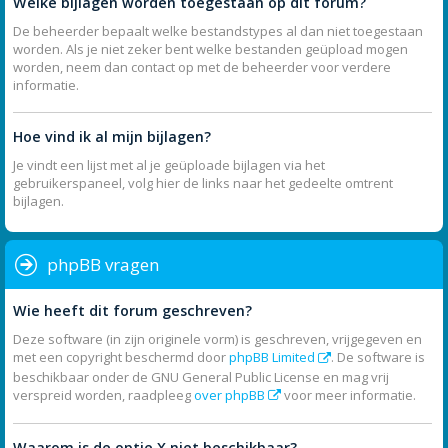
Welke bijlagen worden toegestaan op dit forum?
De beheerder bepaalt welke bestandstypes al dan niet toegestaan
worden. Als je niet zeker bent welke bestanden geüpload mogen
worden, neem dan contact op met de beheerder voor verdere
informatie.
Hoe vind ik al mijn bijlagen?
Je vindt een lijst met al je geüploade bijlagen via het
gebruikerspaneel, volg hier de links naar het gedeelte omtrent
bijlagen.
phpBB vragen
Wie heeft dit forum geschreven?
Deze software (in zijn originele vorm) is geschreven, vrijgegeven en
met een copyright beschermd door
phpBB Limited
. De software is
beschikbaar onder de GNU General Public License en mag vrij
verspreid worden, raadpleeg
over phpBB
voor meer informatie.
Waarom is de optie X niet beschikbaar?