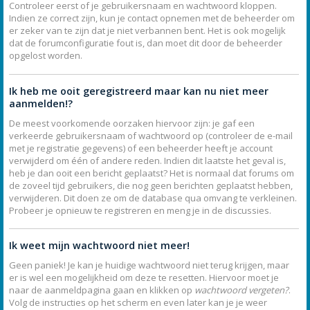
Controleer eerst of je gebruikersnaam en wachtwoord kloppen.
Indien ze correct zijn, kun je contact opnemen met de beheerder om
er zeker van te zijn dat je niet verbannen bent. Het is ook mogelijk
dat de forumconfiguratie fout is, dan moet dit door de beheerder
opgelost worden.
Ik heb me ooit geregistreerd maar kan nu niet meer
aanmelden!?
De meest voorkomende oorzaken hiervoor zijn: je gaf een
verkeerde gebruikersnaam of wachtwoord op (controleer de e-mail
met je registratie gegevens) of een beheerder heeft je account
verwijderd om één of andere reden. Indien dit laatste het geval is,
heb je dan ooit een bericht geplaatst? Het is normaal dat forums om
de zoveel tijd gebruikers, die nog geen berichten geplaatst hebben,
verwijderen. Dit doen ze om de database qua omvang te verkleinen.
Probeer je opnieuw te registreren en meng je in de discussies.
Ik weet mijn wachtwoord niet meer!
Geen paniek! Je kan je huidige wachtwoord niet terug krijgen, maar
er is wel een mogelijkheid om deze te resetten. Hiervoor moet je
naar de aanmeldpagina gaan en klikken op
wachtwoord vergeten?
.
Volg de instructies op het scherm en even later kan je je weer