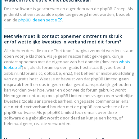
Deze software is geschreven en eigendom van de phpBB-Groep. Als
je denkt dat een bepaalde optie toegevoegd moet worden, bezoek
dan de
phpBB Ideeën sectie
.
Met wie moet ik contact opnemen omtrent misbruik
en/of wettelijke kwesties in verband met dit forum?
Alle beheerders die op de "het team"-pagina vermeld worden, staan
open voor je klachten. Als je geen reactie hebt gekregen, kun je
contact opnemen met de eigenaar van het domein (dmv een
whois
lookup
) of, als dit forum op een gratis host staat (bijvoorbeeld
xsbb.nl, nl.forums.cc, dotbb.be, enz.), het beheer of misbruik-afdeling
van de gratis host. Wees je er bewust van dat phpBB Limited
geen
inspraak
heeft en dus in geen enkel geval aansprakelijk gehouden
kan worden over hoe, waar en door wie dit forum gebruikt wordt.
Neem
geen
contact op met phpBB Limited met vragen over wettelijke
kwesties (zoals aanspreekbaarheid, ongepaste commentaar, enz.)
die
niet direct verband
houden met de phpBB.com-website of de
phpBB-software. Als je phpBB Limited toch e-mailt over deze
software die
gebruikt wordt door derden
kun je een korte, of
helemaal geen, reactie verwachten.