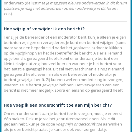
onderwerp (de lijst met
je mag geen nieuwe onderwerpen in dit forum
plaatsen, je mag niet antwoorden op een onderwerp in dit forum,
enz.
).
Hoe wijzig of verwijder ik een bericht?
Tenzij je de beheerder of een moderator bent, kun je alleen je eigen
berichten wijzigen en verwijderen. Je kunt een bericht wijzigen (soms
maar voor een beperkte tijd nadat het geplaatst is) door te klikken
op de
wijzig
knop van het desbetreffende bericht. Als er al iemand
op je bericht gereageerd heeft, komt er onderaan je bericht een
klein tekstje dat zegt hoeveel keer en wanneer je het bericht voor
het laatst je gewijzigd hebt. Dit zal niet verschijnen als nog niemand
gereageerd heeft, evenmin als een beheerder of moderator je
bericht gewijzigd heeft. Zij kunnen wel een mededeling toevoegen,
waarom ze je bericht gewijzigd hebben. Het verwijderen van een
bericht is niet meer mogelijk zodra er iemand op gereageerd heeft.
Hoe voeg ik een onderschrift toe aan mijn bericht?
Om een onderschrift aan je bericht toe te voegen, moet je er eerst
één maken. Dit kun je via het gebruikerspaneel doen. Als je dit
gedaan hebt, kun je de optie
voeg mijn onderschrift toe
aanvinken
als je een bericht plaatst. Je kunt er ook voor zorgen dat je