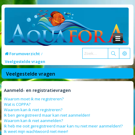
Forumoverzicht
Veelgestelde vragen
Veelgestelde vragen
Aanmeld- en registratievragen
Waarom moet ik me registreren?
Wat is COPPA?
Waarom kan ik niet registreren?
Ik ben geregistreerd maar kan niet aanmelden!
Waarom kan ik niet aanmelden?
Ik heb me ooit geregistreerd maar kan nu niet meer aanmelden!?
Ik weet mijn wachtwoord niet meer!