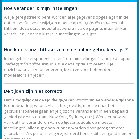
Hoe verander ik mijn instellingen?
Als je geregistreerd bent, worden al je gegevens opgeslagen in de
database. Om ze te wijzigen moet je op de
gebruikerspaneel
link
klikken (deze staat meestal bovenaan op de pagina, maar dit kan
verschillen), daarna kun je je instellingen wijzigen.
Hoe kan ik onzichtbaar zijn in de online gebruikers lijst?
In het gebruikerspaneel onder "foruminstellingen", vind je de optie
Verberg mijn online status
. Als je deze optie activeert zul je
onzichtbaar zijn voor iedereen, behalve voor beheerders,
moderators en jezelf.
De tijden zijn niet correct!
Het is mogelijk dat de tijd die gegeven wordt van een andere tijdzone
is dan waarin jij woont. Als dit het geval is, moet je naar het
gebruikerspaneel gaan en je tijdzone veranderen in een bepaald
gebied (vb: Amsterdam, New York, Sydney, enz.). Wees er bewust
van dat het veranderen van de tijdzone, zoals de meeste
instellingen, alleen gedaan kunnen worden door geregistreerde
gebruikers. Als je nog niet geregistreerd bent is dit een goed moment
om dit te doen.