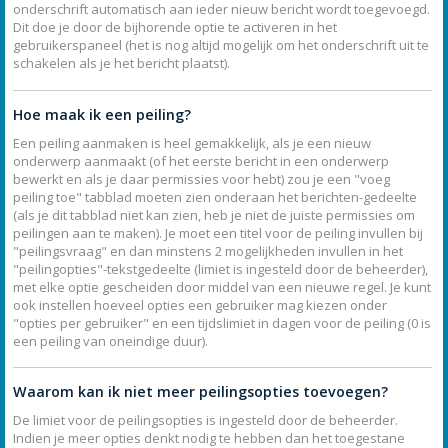
onderschrift automatisch aan ieder nieuw bericht wordt toegevoegd.
Dit doe je door de bijhorende optie te activeren in het
gebruikerspaneel (het is nog altijd mogelijk om het onderschrift uit te
schakelen als je het bericht plaatst).
Hoe maak ik een peiling?
Een peiling aanmaken is heel gemakkelijk, als je een nieuw
onderwerp aanmaakt (of het eerste bericht in een onderwerp
bewerkt en als je daar permissies voor hebt) zou je een "voeg
peiling toe" tabblad moeten zien onderaan het berichten-gedeelte
(als je dit tabblad niet kan zien, heb je niet de juiste permissies om
peilingen aan te maken). Je moet een titel voor de peiling invullen bij
"peilingsvraag" en dan minstens 2 mogelijkheden invullen in het
"peilingopties"-tekstgedeelte (limiet is ingesteld door de beheerder),
met elke optie gescheiden door middel van een nieuwe regel. Je kunt
ook instellen hoeveel opties een gebruiker mag kiezen onder
"opties per gebruiker" en een tijdslimiet in dagen voor de peiling (0 is
een peiling van oneindige duur).
Waarom kan ik niet meer peilingsopties toevoegen?
De limiet voor de peilingsopties is ingesteld door de beheerder.
Indien je meer opties denkt nodig te hebben dan het toegestane