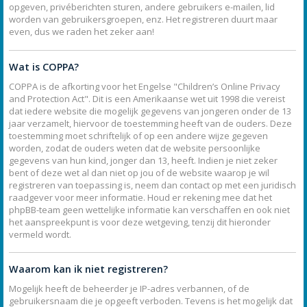
opgeven, privéberichten sturen, andere gebruikers e-mailen, lid
worden van gebruikersgroepen, enz. Het registreren duurt maar
even, dus we raden het zeker aan!
Wat is COPPA?
COPPA is de afkorting voor het Engelse "Children’s Online Privacy
and Protection Act". Dit is een Amerikaanse wet uit 1998 die vereist
dat iedere website die mogelijk gegevens van jongeren onder de 13
jaar verzamelt, hiervoor de toestemming heeft van de ouders. Deze
toestemming moet schriftelijk of op een andere wijze gegeven
worden, zodat de ouders weten dat de website persoonlijke
gegevens van hun kind, jonger dan 13, heeft. Indien je niet zeker
bent of deze wet al dan niet op jou of de website waarop je wil
registreren van toepassing is, neem dan contact op met een juridisch
raadgever voor meer informatie. Houd er rekening mee dat het
phpBB-team geen wettelijke informatie kan verschaffen en ook niet
het aanspreekpunt is voor deze wetgeving, tenzij dit hieronder
vermeld wordt.
Waarom kan ik niet registreren?
Mogelijk heeft de beheerder je IP-adres verbannen, of de
gebruikersnaam die je opgeeft verboden. Tevens is het mogelijk dat