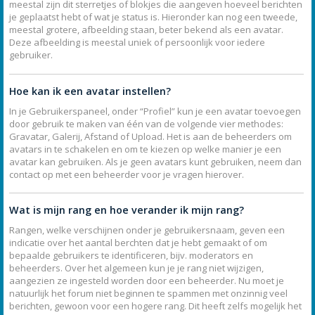
meestal zijn dit sterretjes of blokjes die aangeven hoeveel berichten
je geplaatst hebt of wat je status is. Hieronder kan nog een tweede,
meestal grotere, afbeelding staan, beter bekend als een avatar.
Deze afbeelding is meestal uniek of persoonlijk voor iedere
gebruiker.
Hoe kan ik een avatar instellen?
In je Gebruikerspaneel, onder “Profiel” kun je een avatar toevoegen
door gebruik te maken van één van de volgende vier methodes:
Gravatar, Galerij, Afstand of Upload. Het is aan de beheerders om
avatars in te schakelen en om te kiezen op welke manier je een
avatar kan gebruiken. Als je geen avatars kunt gebruiken, neem dan
contact op met een beheerder voor je vragen hierover.
Wat is mijn rang en hoe verander ik mijn rang?
Rangen, welke verschijnen onder je gebruikersnaam, geven een
indicatie over het aantal berchten dat je hebt gemaakt of om
bepaalde gebruikers te identificeren, bijv. moderators en
beheerders. Over het algemeen kun je je rang niet wijzigen,
aangezien ze ingesteld worden door een beheerder. Nu moet je
natuurlijk het forum niet beginnen te spammen met onzinnig veel
berichten, gewoon voor een hogere rang. Dit heeft zelfs mogelijk het