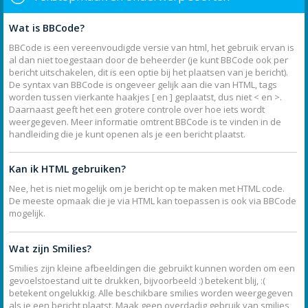
Wat is BBCode?
BBCode is een vereenvoudigde versie van html, het gebruik ervan is
al dan niet toegestaan door de beheerder (je kunt BBCode ook per
bericht uitschakelen, dit is een optie bij het plaatsen van je bericht).
De syntax van BBCode is ongeveer gelijk aan die van HTML, tags
worden tussen vierkante haakjes [ en ] geplaatst, dus niet < en >.
Daarnaast geeft het een grotere controle over hoe iets wordt
weergegeven. Meer informatie omtrent BBCode is te vinden in de
handleiding die je kunt openen als je een bericht plaatst.
Kan ik HTML gebruiken?
Nee, het is niet mogelijk om je bericht op te maken met HTML code.
De meeste opmaak die je via HTML kan toepassen is ook via BBCode
mogelijk.
Wat zijn Smilies?
Smilies zijn kleine afbeeldingen die gebruikt kunnen worden om een
gevoelstoestand uit te drukken, bijvoorbeeld :) betekent blij, :(
betekent ongelukkig. Alle beschikbare smilies worden weergegeven
als je een bericht plaatst. Maak geen overdadig gebruik van smilies,