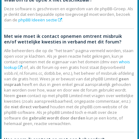
Deze software is geschreven en eigendom van de phpBB-Groep. Als
je denkt dat een bepaalde optie toegevoegd moet worden, bezoek
dan de
phpBB Ideeën sectie
.
Met wie moet ik contact opnemen omtrent misbruik
en/of wettelijke kwesties in verband met dit forum?
Alle beheerders die op de "het team"-pagina vermeld worden, staan
open voor je klachten. Als je geen reactie hebt gekregen, kun je
contact opnemen met de eigenaar van het domein (dmv een
whois
lookup
) of, als dit forum op een gratis host staat (bijvoorbeeld
xsbb.nl, nl.forums.cc, dotbb.be, enz.), het beheer of misbruik-afdeling
van de gratis host. Wees je er bewust van dat phpBB Limited
geen
inspraak
heeft en dus in geen enkel geval aansprakelijk gehouden
kan worden over hoe, waar en door wie dit forum gebruikt wordt.
Neem
geen
contact op met phpBB Limited met vragen over wettelijke
kwesties (zoals aanspreekbaarheid, ongepaste commentaar, enz.)
die
niet direct verband
houden met de phpBB.com-website of de
phpBB-software. Als je phpBB Limited toch e-mailt over deze
software die
gebruikt wordt door derden
kun je een korte, of
helemaal geen, reactie verwachten.