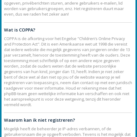
opgeven, privéberichten sturen, andere gebruikers e-mailen, lid
worden van gebruikersgroepen, enz. Het registreren duurt maar
even, dus we raden het zeker aan!
Wat is COPPA?
COPPA is de afkorting voor het Engelse "Children’s Online Privacy
and Protection Act". Dit is een Amerikaanse wet uit 1998 die vereist
dat iedere website die mogelijk gegevens van jongeren onder de 13
jaar verzamelt, hiervoor de toestemming heeft van de ouders. Deze
toestemming moet schriftelijk of op een andere wijze gegeven
worden, zodat de ouders weten dat de website persoonlijke
gegevens van hun kind, jonger dan 13, heeft. Indien je niet zeker
bent of deze wet al dan niet op jou of de website waarop je wil
registreren van toepassing is, neem dan contact op met een juridisch
raadgever voor meer informatie. Houd er rekening mee dat het
phpBB-team geen wettelijke informatie kan verschaffen en ook niet
het aanspreekpunt is voor deze wetgeving, tenzij dit hieronder
vermeld wordt.
Waarom kan ik niet registreren?
Mogelijk heeft de beheerder je IP-adres verbannen, of de
gebruikersnaam die je opgeeft verboden. Tevens is het mogelijk dat