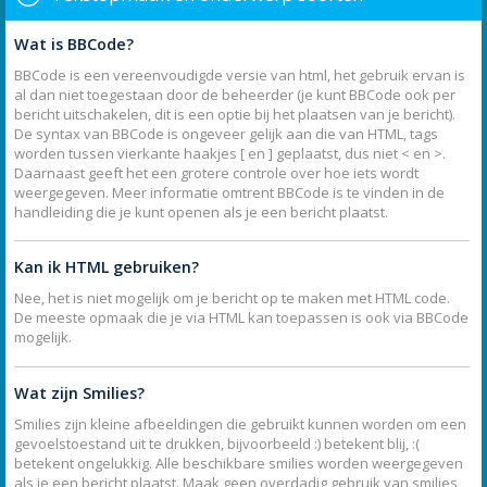
Wat is BBCode?
BBCode is een vereenvoudigde versie van html, het gebruik ervan is
al dan niet toegestaan door de beheerder (je kunt BBCode ook per
bericht uitschakelen, dit is een optie bij het plaatsen van je bericht).
De syntax van BBCode is ongeveer gelijk aan die van HTML, tags
worden tussen vierkante haakjes [ en ] geplaatst, dus niet < en >.
Daarnaast geeft het een grotere controle over hoe iets wordt
weergegeven. Meer informatie omtrent BBCode is te vinden in de
handleiding die je kunt openen als je een bericht plaatst.
Kan ik HTML gebruiken?
Nee, het is niet mogelijk om je bericht op te maken met HTML code.
De meeste opmaak die je via HTML kan toepassen is ook via BBCode
mogelijk.
Wat zijn Smilies?
Smilies zijn kleine afbeeldingen die gebruikt kunnen worden om een
gevoelstoestand uit te drukken, bijvoorbeeld :) betekent blij, :(
betekent ongelukkig. Alle beschikbare smilies worden weergegeven
als je een bericht plaatst. Maak geen overdadig gebruik van smilies,