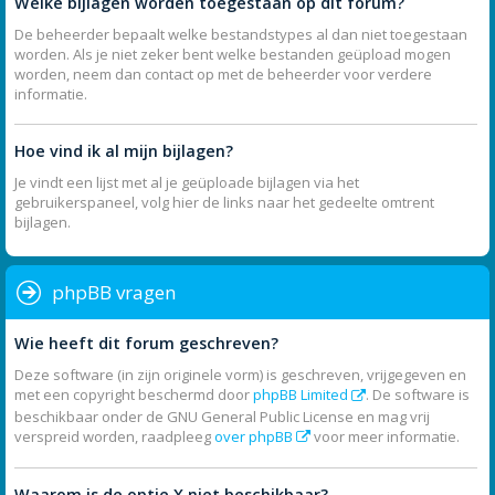
Welke bijlagen worden toegestaan op dit forum?
De beheerder bepaalt welke bestandstypes al dan niet toegestaan
worden. Als je niet zeker bent welke bestanden geüpload mogen
worden, neem dan contact op met de beheerder voor verdere
informatie.
Hoe vind ik al mijn bijlagen?
Je vindt een lijst met al je geüploade bijlagen via het
gebruikerspaneel, volg hier de links naar het gedeelte omtrent
bijlagen.
phpBB vragen
Wie heeft dit forum geschreven?
Deze software (in zijn originele vorm) is geschreven, vrijgegeven en
met een copyright beschermd door
phpBB Limited
. De software is
beschikbaar onder de GNU General Public License en mag vrij
verspreid worden, raadpleeg
over phpBB
voor meer informatie.
Waarom is de optie X niet beschikbaar?