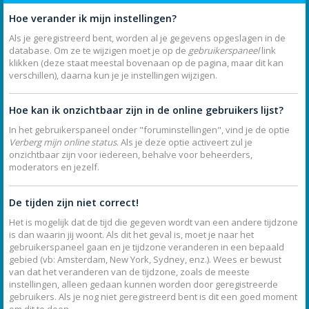
Hoe verander ik mijn instellingen?
Als je geregistreerd bent, worden al je gegevens opgeslagen in de
database. Om ze te wijzigen moet je op de
gebruikerspaneel
link
klikken (deze staat meestal bovenaan op de pagina, maar dit kan
verschillen), daarna kun je je instellingen wijzigen.
Hoe kan ik onzichtbaar zijn in de online gebruikers lijst?
In het gebruikerspaneel onder "foruminstellingen", vind je de optie
Verberg mijn online status
. Als je deze optie activeert zul je
onzichtbaar zijn voor iedereen, behalve voor beheerders,
moderators en jezelf.
De tijden zijn niet correct!
Het is mogelijk dat de tijd die gegeven wordt van een andere tijdzone
is dan waarin jij woont. Als dit het geval is, moet je naar het
gebruikerspaneel gaan en je tijdzone veranderen in een bepaald
gebied (vb: Amsterdam, New York, Sydney, enz.). Wees er bewust
van dat het veranderen van de tijdzone, zoals de meeste
instellingen, alleen gedaan kunnen worden door geregistreerde
gebruikers. Als je nog niet geregistreerd bent is dit een goed moment
om dit te doen.