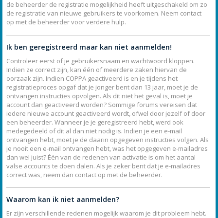
de beheerder de registratie mogelijkheid heeft uitgeschakeld om zo
de registratie van nieuwe gebruikers te voorkomen. Neem contact
op met de beheerder voor verdere hulp.
Ik ben geregistreerd maar kan niet aanmelden!
Controleer eerst of je gebruikersnaam en wachtwoord kloppen.
Indien ze correct zijn, kan één of meerdere zaken hiervan de
oorzaak zijn. Indien COPPA geactiveerd is en je tijdens het
registratieproces opgaf dat je jonger bent dan 13 jaar, moet je de
ontvangen instructies opvolgen. Als dit niet het geval is, moet je
account dan geactiveerd worden? Sommige forums vereisen dat
iedere nieuwe account geactiveerd wordt, ofwel door jezelf of door
een beheerder. Wanneer je je geregistreerd hebt, werd ook
medegedeeld of dit al dan niet nodig is. Indien je een e-mail
ontvangen hebt, moet je de daarin opgegeven instructies volgen. Als
je nooit een e-mail ontvangen hebt, was het opgegeven e-mailadres
dan wel juist? Één van de redenen van activatie is om het aantal
valse accounts te doen dalen. Als je zeker bent dat je e-mailadres
correct was, neem dan contact op met de beheerder.
Waarom kan ik niet aanmelden?
Er zijn verschillende redenen mogelijk waarom je dit probleem hebt.