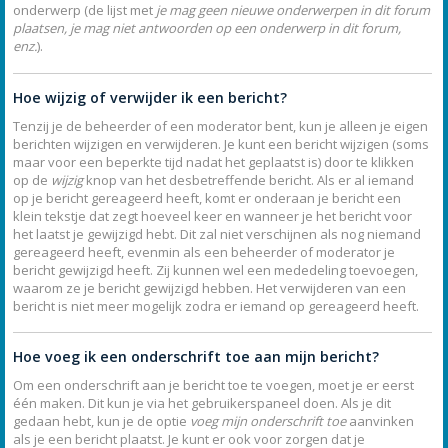
onderwerp (de lijst met
je mag geen nieuwe onderwerpen in dit forum
plaatsen, je mag niet antwoorden op een onderwerp in dit forum,
enz.
).
Hoe wijzig of verwijder ik een bericht?
Tenzij je de beheerder of een moderator bent, kun je alleen je eigen
berichten wijzigen en verwijderen. Je kunt een bericht wijzigen (soms
maar voor een beperkte tijd nadat het geplaatst is) door te klikken
op de
wijzig
knop van het desbetreffende bericht. Als er al iemand
op je bericht gereageerd heeft, komt er onderaan je bericht een
klein tekstje dat zegt hoeveel keer en wanneer je het bericht voor
het laatst je gewijzigd hebt. Dit zal niet verschijnen als nog niemand
gereageerd heeft, evenmin als een beheerder of moderator je
bericht gewijzigd heeft. Zij kunnen wel een mededeling toevoegen,
waarom ze je bericht gewijzigd hebben. Het verwijderen van een
bericht is niet meer mogelijk zodra er iemand op gereageerd heeft.
Hoe voeg ik een onderschrift toe aan mijn bericht?
Om een onderschrift aan je bericht toe te voegen, moet je er eerst
één maken. Dit kun je via het gebruikerspaneel doen. Als je dit
gedaan hebt, kun je de optie
voeg mijn onderschrift toe
aanvinken
als je een bericht plaatst. Je kunt er ook voor zorgen dat je