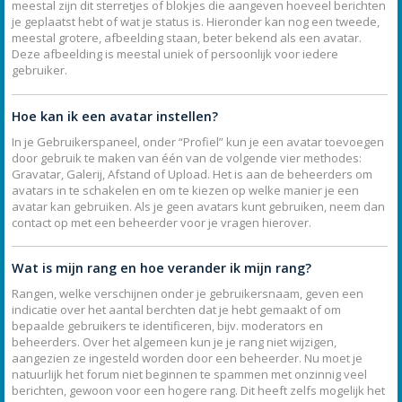
meestal zijn dit sterretjes of blokjes die aangeven hoeveel berichten
je geplaatst hebt of wat je status is. Hieronder kan nog een tweede,
meestal grotere, afbeelding staan, beter bekend als een avatar.
Deze afbeelding is meestal uniek of persoonlijk voor iedere
gebruiker.
Hoe kan ik een avatar instellen?
In je Gebruikerspaneel, onder “Profiel” kun je een avatar toevoegen
door gebruik te maken van één van de volgende vier methodes:
Gravatar, Galerij, Afstand of Upload. Het is aan de beheerders om
avatars in te schakelen en om te kiezen op welke manier je een
avatar kan gebruiken. Als je geen avatars kunt gebruiken, neem dan
contact op met een beheerder voor je vragen hierover.
Wat is mijn rang en hoe verander ik mijn rang?
Rangen, welke verschijnen onder je gebruikersnaam, geven een
indicatie over het aantal berchten dat je hebt gemaakt of om
bepaalde gebruikers te identificeren, bijv. moderators en
beheerders. Over het algemeen kun je je rang niet wijzigen,
aangezien ze ingesteld worden door een beheerder. Nu moet je
natuurlijk het forum niet beginnen te spammen met onzinnig veel
berichten, gewoon voor een hogere rang. Dit heeft zelfs mogelijk het