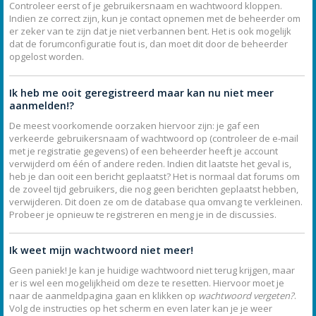
Controleer eerst of je gebruikersnaam en wachtwoord kloppen.
Indien ze correct zijn, kun je contact opnemen met de beheerder om
er zeker van te zijn dat je niet verbannen bent. Het is ook mogelijk
dat de forumconfiguratie fout is, dan moet dit door de beheerder
opgelost worden.
Ik heb me ooit geregistreerd maar kan nu niet meer
aanmelden!?
De meest voorkomende oorzaken hiervoor zijn: je gaf een
verkeerde gebruikersnaam of wachtwoord op (controleer de e-mail
met je registratie gegevens) of een beheerder heeft je account
verwijderd om één of andere reden. Indien dit laatste het geval is,
heb je dan ooit een bericht geplaatst? Het is normaal dat forums om
de zoveel tijd gebruikers, die nog geen berichten geplaatst hebben,
verwijderen. Dit doen ze om de database qua omvang te verkleinen.
Probeer je opnieuw te registreren en meng je in de discussies.
Ik weet mijn wachtwoord niet meer!
Geen paniek! Je kan je huidige wachtwoord niet terug krijgen, maar
er is wel een mogelijkheid om deze te resetten. Hiervoor moet je
naar de aanmeldpagina gaan en klikken op
wachtwoord vergeten?
.
Volg de instructies op het scherm en even later kan je je weer