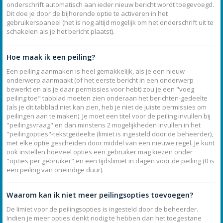
onderschrift automatisch aan ieder nieuw bericht wordt toegevoegd.
Dit doe je door de bijhorende optie te activeren in het
gebruikerspaneel (het is nog altijd mogelijk om het onderschrift uit te
schakelen als je het bericht plaatst).
Hoe maak ik een peiling?
Een peiling aanmaken is heel gemakkelijk, als je een nieuw
onderwerp aanmaakt (of het eerste bericht in een onderwerp
bewerkt en als je daar permissies voor hebt) zou je een "voeg
peiling toe" tabblad moeten zien onderaan het berichten-gedeelte
(als je dit tabblad niet kan zien, heb je niet de juiste permissies om
peilingen aan te maken). Je moet een titel voor de peiling invullen bij
"peilingsvraag" en dan minstens 2 mogelijkheden invullen in het
"peilingopties"-tekstgedeelte (limiet is ingesteld door de beheerder),
met elke optie gescheiden door middel van een nieuwe regel. Je kunt
ook instellen hoeveel opties een gebruiker mag kiezen onder
"opties per gebruiker" en een tijdslimiet in dagen voor de peiling (0 is
een peiling van oneindige duur).
Waarom kan ik niet meer peilingsopties toevoegen?
De limiet voor de peilingsopties is ingesteld door de beheerder.
Indien je meer opties denkt nodig te hebben dan het toegestane