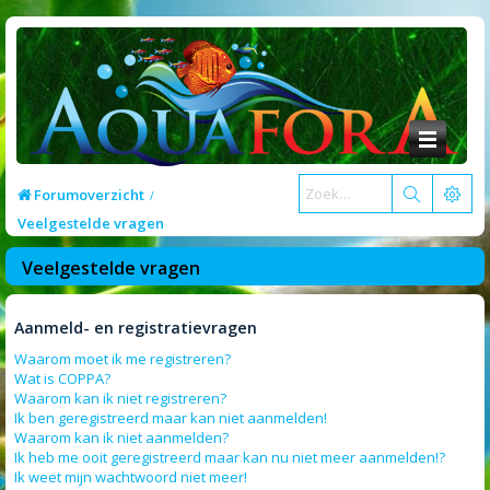
Forumoverzicht
Veelgestelde vragen
Veelgestelde vragen
Aanmeld- en registratievragen
Waarom moet ik me registreren?
Wat is COPPA?
Waarom kan ik niet registreren?
Ik ben geregistreerd maar kan niet aanmelden!
Waarom kan ik niet aanmelden?
Ik heb me ooit geregistreerd maar kan nu niet meer aanmelden!?
Ik weet mijn wachtwoord niet meer!