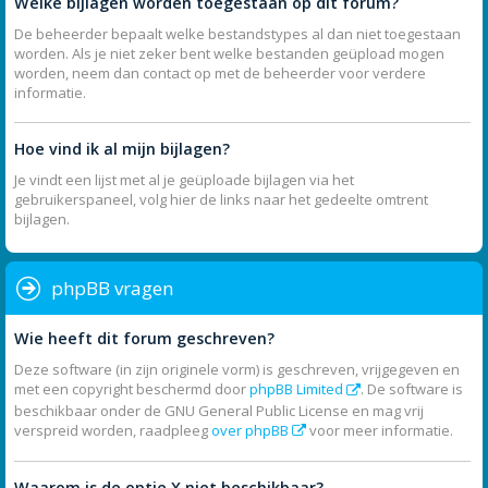
Welke bijlagen worden toegestaan op dit forum?
De beheerder bepaalt welke bestandstypes al dan niet toegestaan
worden. Als je niet zeker bent welke bestanden geüpload mogen
worden, neem dan contact op met de beheerder voor verdere
informatie.
Hoe vind ik al mijn bijlagen?
Je vindt een lijst met al je geüploade bijlagen via het
gebruikerspaneel, volg hier de links naar het gedeelte omtrent
bijlagen.
phpBB vragen
Wie heeft dit forum geschreven?
Deze software (in zijn originele vorm) is geschreven, vrijgegeven en
met een copyright beschermd door
phpBB Limited
. De software is
beschikbaar onder de GNU General Public License en mag vrij
verspreid worden, raadpleeg
over phpBB
voor meer informatie.
Waarom is de optie X niet beschikbaar?