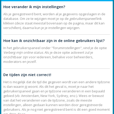
Hoe verander ik mijn instellingen?
Als je geregistreerd bent, worden al je gegevens opgeslagen in de
database. Om ze te wijzigen moet je op de
gebruikerspaneel
link
klikken (deze staat meestal bovenaan op de pagina, maar dit kan
verschillen), daarna kun je je instellingen wijzigen.
Hoe kan ik onzichtbaar zijn in de online gebruikers lijst?
In het gebruikerspaneel onder "foruminstellingen", vind je de optie
Verberg mijn online status
. Als je deze optie activeert zul je
onzichtbaar zijn voor iedereen, behalve voor beheerders,
moderators en jezelf.
De tijden zijn niet correct!
Het is mogelijk dat de tijd die gegeven wordt van een andere tijdzone
is dan waarin jij woont. Als dit het geval is, moet je naar het
gebruikerspaneel gaan en je tijdzone veranderen in een bepaald
gebied (vb: Amsterdam, New York, Sydney, enz.). Wees er bewust
van dat het veranderen van de tijdzone, zoals de meeste
instellingen, alleen gedaan kunnen worden door geregistreerde
gebruikers. Als je nog niet geregistreerd bent is dit een goed moment
om dit te doen.