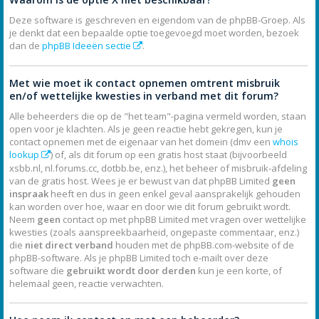
Deze software is geschreven en eigendom van de phpBB-Groep. Als
je denkt dat een bepaalde optie toegevoegd moet worden, bezoek
dan de
phpBB Ideeën sectie
.
Met wie moet ik contact opnemen omtrent misbruik
en/of wettelijke kwesties in verband met dit forum?
Alle beheerders die op de "het team"-pagina vermeld worden, staan
open voor je klachten. Als je geen reactie hebt gekregen, kun je
contact opnemen met de eigenaar van het domein (dmv een
whois
lookup
) of, als dit forum op een gratis host staat (bijvoorbeeld
xsbb.nl, nl.forums.cc, dotbb.be, enz.), het beheer of misbruik-afdeling
van de gratis host. Wees je er bewust van dat phpBB Limited
geen
inspraak
heeft en dus in geen enkel geval aansprakelijk gehouden
kan worden over hoe, waar en door wie dit forum gebruikt wordt.
Neem
geen
contact op met phpBB Limited met vragen over wettelijke
kwesties (zoals aanspreekbaarheid, ongepaste commentaar, enz.)
die
niet direct verband
houden met de phpBB.com-website of de
phpBB-software. Als je phpBB Limited toch e-mailt over deze
software die
gebruikt wordt door derden
kun je een korte, of
helemaal geen, reactie verwachten.