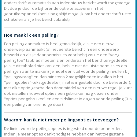
onderschrift automatisch aan ieder nieuw bericht wordt toegevoegd.
Dit doe je door de bijhorende optie te activeren in het
gebruikerspaneel (het is nog altijd mogelijk om het onderschrift uit te
schakelen als je het bericht plaatst).
Hoe maak ik een peiling?
Een peiling aanmaken is heel gemakkelijk, als je een nieuw
onderwerp aanmaakt (of het eerste bericht in een onderwerp
bewerkt en als je daar permissies voor hebt) zou je een "voeg
peiling toe" tabblad moeten zien onderaan het berichten-gedeelte
(als je dit tabblad niet kan zien, heb je niet de juiste permissies om
peilingen aan te maken). Je moet een titel voor de peiling invullen bij
"peilingsvraag" en dan minstens 2 mogelijkheden invullen in het
"peilingopties"-tekstgedeelte (limiet is ingesteld door de beheerder),
met elke optie gescheiden door middel van een nieuwe regel. Je kunt
ook instellen hoeveel opties een gebruiker mag kiezen onder
"opties per gebruiker" en een tijdslimiet in dagen voor de peiling (0 is
een peiling van oneindige duur).
Waarom kan ik niet meer peilingsopties toevoegen?
De limiet voor de peilingsopties is ingesteld door de beheerder.
Indien je meer opties denkt nodig te hebben dan het toegestane