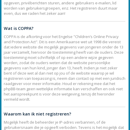
opgeven, privéberichten sturen, andere gebruikers e-mailen, lid
worden van gebruikersgroepen, enz. Het registreren duurt maar
even, dus we raden het zeker aan!
Wat is COPPA?
COPPA is de afkorting voor het Engelse "Children’s Online Privacy
and Protection Act". Dit is een Amerikaanse wet uit 1998 die vereist
dat iedere website die mogelijk gegevens van jongeren onder de 13
jaar verzamelt, hiervoor de toestemming heeft van de ouders. Deze
toestemming moet schriftelijk of op een andere wijze gegeven
worden, zodat de ouders weten dat de website persoonlijke
gegevens van hun kind, jonger dan 13, heeft. Indien je niet zeker
bent of deze wet al dan niet op jou of de website waarop je wil
registreren van toepassing is, neem dan contact op met een juridisch
raadgever voor meer informatie. Houd er rekening mee dat het
phpBB-team geen wettelijke informatie kan verschaffen en ook niet
het aanspreekpunt is voor deze wetgeving, tenzij dit hieronder
vermeld wordt.
Waarom kan ik niet registreren?
Mogelijk heeft de beheerder je IP-adres verbannen, of de
gebruikersnaam die je opgeeft verboden. Tevens is het mogelijk dat