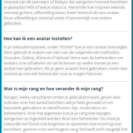
meestal zijn dit sterretjes of blokjes die aangeven hoeveel berichten
je geplaatst hebt of wat je status is. Hieronder kan nog een tweede,
meestal grotere, afbeelding staan, beter bekend als een avatar.
Deze afbeelding is meestal uniek of persoonlijk voor iedere
gebruiker.
Hoe kan ik een avatar instellen?
In je Gebruikerspaneel, onder “Profiel” kun je een avatar toevoegen
door gebruik te maken van één van de volgende vier methodes:
Gravatar, Galerij, Afstand of Upload. Het is aan de beheerders om
avatars in te schakelen en om te kiezen op welke manier je een
avatar kan gebruiken. Als je geen avatars kunt gebruiken, neem dan
contact op met een beheerder voor je vragen hierover.
Wat is mijn rang en hoe verander ik mijn rang?
Rangen, welke verschijnen onder je gebruikersnaam, geven een
indicatie over het aantal berchten dat je hebt gemaakt of om
bepaalde gebruikers te identificeren, bijv. moderators en
beheerders. Over het algemeen kun je je rang niet wijzigen,
aangezien ze ingesteld worden door een beheerder. Nu moet je
natuurlijk het forum niet beginnen te spammen met onzinnig veel
berichten, gewoon voor een hogere rang. Dit heeft zelfs mogelijk het