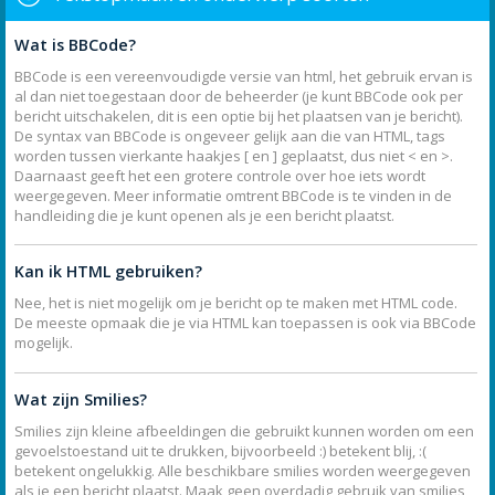
Wat is BBCode?
BBCode is een vereenvoudigde versie van html, het gebruik ervan is
al dan niet toegestaan door de beheerder (je kunt BBCode ook per
bericht uitschakelen, dit is een optie bij het plaatsen van je bericht).
De syntax van BBCode is ongeveer gelijk aan die van HTML, tags
worden tussen vierkante haakjes [ en ] geplaatst, dus niet < en >.
Daarnaast geeft het een grotere controle over hoe iets wordt
weergegeven. Meer informatie omtrent BBCode is te vinden in de
handleiding die je kunt openen als je een bericht plaatst.
Kan ik HTML gebruiken?
Nee, het is niet mogelijk om je bericht op te maken met HTML code.
De meeste opmaak die je via HTML kan toepassen is ook via BBCode
mogelijk.
Wat zijn Smilies?
Smilies zijn kleine afbeeldingen die gebruikt kunnen worden om een
gevoelstoestand uit te drukken, bijvoorbeeld :) betekent blij, :(
betekent ongelukkig. Alle beschikbare smilies worden weergegeven
als je een bericht plaatst. Maak geen overdadig gebruik van smilies,