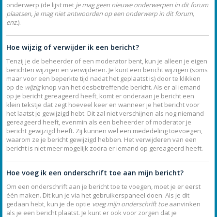
onderwerp (de lijst met
je mag geen nieuwe onderwerpen in dit forum
plaatsen, je mag niet antwoorden op een onderwerp in dit forum,
enz.
).
Hoe wijzig of verwijder ik een bericht?
Tenzij je de beheerder of een moderator bent, kun je alleen je eigen
berichten wijzigen en verwijderen. Je kunt een bericht wijzigen (soms
maar voor een beperkte tijd nadat het geplaatst is) door te klikken
op de
wijzig
knop van het desbetreffende bericht. Als er al iemand
op je bericht gereageerd heeft, komt er onderaan je bericht een
klein tekstje dat zegt hoeveel keer en wanneer je het bericht voor
het laatst je gewijzigd hebt. Dit zal niet verschijnen als nog niemand
gereageerd heeft, evenmin als een beheerder of moderator je
bericht gewijzigd heeft. Zij kunnen wel een mededeling toevoegen,
waarom ze je bericht gewijzigd hebben. Het verwijderen van een
bericht is niet meer mogelijk zodra er iemand op gereageerd heeft.
Hoe voeg ik een onderschrift toe aan mijn bericht?
Om een onderschrift aan je bericht toe te voegen, moet je er eerst
één maken. Dit kun je via het gebruikerspaneel doen. Als je dit
gedaan hebt, kun je de optie
voeg mijn onderschrift toe
aanvinken
als je een bericht plaatst. Je kunt er ook voor zorgen dat je