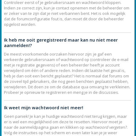
Controleer eerst of je gebruikersnaam en wachtwoord kloppen.
Indien ze correct zijn, kun je contact opnemen met de beheerder om
er zeker van te zijn dat je niet verbannen bent. Het is ook mogelijk
dat de forumconfiguratie fout is, dan moet dit door de beheerder
opgelost worden.
Ik heb me ooit geregistreerd maar kan nu niet meer
aanmelden!?
De meest voorkomende oorzaken hiervoor zijn: je gaf een
verkeerde gebruikersnaam of wachtwoord op (controleer de e-mail
met je registratie gegevens) of een beheerder heeft je account
verwijderd om één of andere reden. Indien dit laatste het geval is,
heb je dan ooit een bericht geplaatst? Het is normaal dat forums om
de zoveel tijd gebruikers, die nog geen berichten geplaatst hebben,
verwijderen. Dit doen ze om de database qua omvang te verkleinen.
Probeer je opnieuw te registreren en meng je in de discussies.
Ik weet mijn wachtwoord niet meer!
Geen paniek! Je kan je huidige wachtwoord niet terug krijgen, maar
er is wel een mogelijkheid om deze te resetten. Hiervoor moet je
naar de aanmeldpagina gaan en klikken op
wachtwoord vergeten?
.
Volg de instructies op het scherm en even later kan je je weer