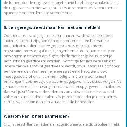
de beheerder de registratie mogelijkheid heeft uitgeschakeld om zo
de registratie van nieuwe gebruikers te voorkomen. Neem contact
op met de beheerder voor verdere hulp.
Ik ben geregistreerd maar kan niet aanmelden!
Controleer eerst of je gebruikersnaam en wachtwoord kloppen.
Indien ze correct zijn, kan één of meerdere zaken hiervan de
oorzaak zijn. Indien COPPA geactiveerd is en je tijdens het
registratieproces opgaf dat je jonger bent dan 13 jaar, moet je de
ontvangen instructies opvolgen. Als dit niet het geval is, moet je
account dan geactiveerd worden? Sommige forums vereisen dat
iedere nieuwe account geactiveerd wordt, ofwel door jezelf of door
een beheerder. Wanneer je je geregistreerd hebt, werd ook
medegedeeld of dit al dan niet nodig is. Indien je een e-mail
ontvangen hebt, moet je de daarin opgegeven instructies volgen. Als
je nooit een e-mail ontvangen hebt, was het opgegeven e-mailadres
dan wel juist? Één van de redenen van activatie is om het aantal
valse accounts te doen dalen. Als je zeker bent dat je e-mailadres
correct was, neem dan contact op met de beheerder.
Waarom kan ik niet aanmelden?
Er zijn verschillende redenen mogelijk waarom je dit probleem hebt.