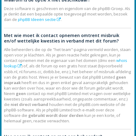
Deze software is geschreven en eigendom van de phpBB-Groep. Als
je denkt dat een bepaalde optie toegevoegd moet worden, bezoek
dan de
phpBB Ideeën sectie
.
Met wie moet ik contact opnemen omtrent misbruik
en/of wettelijke kwesties in verband met dit forum?
Alle beheerders die op de "het team"-pagina vermeld worden, staan
open voor je klachten. Als je geen reactie hebt gekregen, kun je
contact opnemen met de eigenaar van het domein (dmv een
whois
lookup
) of, als dit forum op een gratis host staat (bijvoorbeeld
xsbb.nl, nl.forums.cc, dotbb.be, enz.), het beheer of misbruik-afdeling
van de gratis host. Wees je er bewust van dat phpBB Limited
geen
inspraak
heeft en dus in geen enkel geval aansprakelijk gehouden
kan worden over hoe, waar en door wie dit forum gebruikt wordt.
Neem
geen
contact op met phpBB Limited met vragen over wettelijke
kwesties (zoals aanspreekbaarheid, ongepaste commentaar, enz.)
die
niet direct verband
houden met de phpBB.com-website of de
phpBB-software. Als je phpBB Limited toch e-mailt over deze
software die
gebruikt wordt door derden
kun je een korte, of
helemaal geen, reactie verwachten.