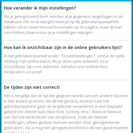
Hoe verander ik mijn instellingen?
Als je geregistreerd bent, worden al je gegevens opgeslagen in de
database. Om ze te wijzigen moet je op de
gebruikerspaneel
link
klikken (deze staat meestal bovenaan op de pagina, maar dit kan
verschillen), daarna kun je je instellingen wijzigen.
Hoe kan ik onzichtbaar zijn in de online gebruikers lijst?
In het gebruikerspaneel onder "foruminstellingen", vind je de optie
Verberg mijn online status
. Als je deze optie activeert zul je
onzichtbaar zijn voor iedereen, behalve voor beheerders,
moderators en jezelf.
De tijden zijn niet correct!
Het is mogelijk dat de tijd die gegeven wordt van een andere tijdzone
is dan waarin jij woont. Als dit het geval is, moet je naar het
gebruikerspaneel gaan en je tijdzone veranderen in een bepaald
gebied (vb: Amsterdam, New York, Sydney, enz.). Wees er bewust
van dat het veranderen van de tijdzone, zoals de meeste
instellingen, alleen gedaan kunnen worden door geregistreerde
gebruikers. Als je nog niet geregistreerd bent is dit een goed moment
om dit te doen.