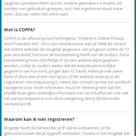
opgeven, privéberichten sturen, andere gebruikers e-mailen, lid
worden van gebruikersgroepen, enz. Het registreren duurt maar
even, dus we raden het zeker aan!
Wat is COPPA?
COPPA is de afkorting voor het Engelse "Children’s Online Privacy
and Protection Act". Dit is een Amerikaanse wet uit 1998 die vereist
dat iedere website die mogelijk gegevens van jongeren onder de 13
jaar verzamelt, hiervoor de toestemming heeft van de ouders. Deze
toestemming moet schriftelijk of op een andere wijze gegeven
worden, zodat de ouders weten dat de website persoonlijke
gegevens van hun kind, jonger dan 13, heeft. Indien je niet zeker
bent of deze wet al dan niet op jou of de website waarop je wil
registreren van toepassing is, neem dan contact op met een juridisch
raadgever voor meer informatie. Houd er rekening mee dat het
phpBB-team geen wettelijke informatie kan verschaffen en ook niet
het aanspreekpunt is voor deze wetgeving, tenzij dit hieronder
vermeld wordt.
Waarom kan ik niet registreren?
Mogelijk heeft de beheerder je IP-adres verbannen, of de
gebruikersnaam die je opgeeft verboden. Tevens is het mogelijk dat