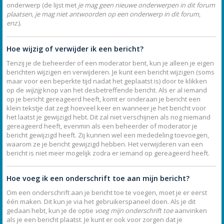
onderwerp (de lijst met
je mag geen nieuwe onderwerpen in dit forum
plaatsen, je mag niet antwoorden op een onderwerp in dit forum,
enz.
).
Hoe wijzig of verwijder ik een bericht?
Tenzij je de beheerder of een moderator bent, kun je alleen je eigen
berichten wijzigen en verwijderen. Je kunt een bericht wijzigen (soms
maar voor een beperkte tijd nadat het geplaatst is) door te klikken
op de
wijzig
knop van het desbetreffende bericht. Als er al iemand
op je bericht gereageerd heeft, komt er onderaan je bericht een
klein tekstje dat zegt hoeveel keer en wanneer je het bericht voor
het laatst je gewijzigd hebt. Dit zal niet verschijnen als nog niemand
gereageerd heeft, evenmin als een beheerder of moderator je
bericht gewijzigd heeft. Zij kunnen wel een mededeling toevoegen,
waarom ze je bericht gewijzigd hebben. Het verwijderen van een
bericht is niet meer mogelijk zodra er iemand op gereageerd heeft.
Hoe voeg ik een onderschrift toe aan mijn bericht?
Om een onderschrift aan je bericht toe te voegen, moet je er eerst
één maken. Dit kun je via het gebruikerspaneel doen. Als je dit
gedaan hebt, kun je de optie
voeg mijn onderschrift toe
aanvinken
als je een bericht plaatst. Je kunt er ook voor zorgen dat je