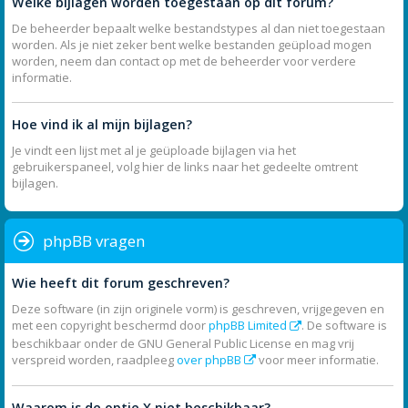
Welke bijlagen worden toegestaan op dit forum?
De beheerder bepaalt welke bestandstypes al dan niet toegestaan
worden. Als je niet zeker bent welke bestanden geüpload mogen
worden, neem dan contact op met de beheerder voor verdere
informatie.
Hoe vind ik al mijn bijlagen?
Je vindt een lijst met al je geüploade bijlagen via het
gebruikerspaneel, volg hier de links naar het gedeelte omtrent
bijlagen.
phpBB vragen
Wie heeft dit forum geschreven?
Deze software (in zijn originele vorm) is geschreven, vrijgegeven en
met een copyright beschermd door
phpBB Limited
. De software is
beschikbaar onder de GNU General Public License en mag vrij
verspreid worden, raadpleeg
over phpBB
voor meer informatie.
Waarom is de optie X niet beschikbaar?