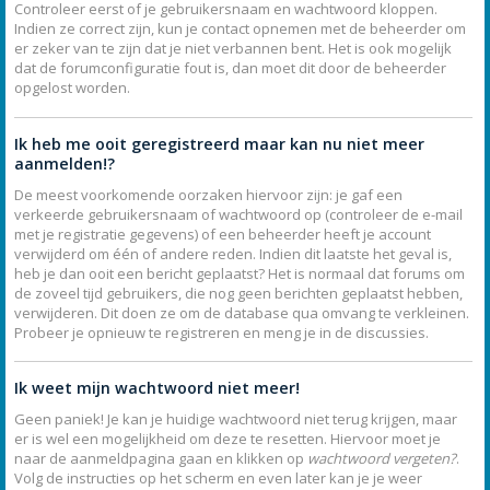
Controleer eerst of je gebruikersnaam en wachtwoord kloppen.
Indien ze correct zijn, kun je contact opnemen met de beheerder om
er zeker van te zijn dat je niet verbannen bent. Het is ook mogelijk
dat de forumconfiguratie fout is, dan moet dit door de beheerder
opgelost worden.
Ik heb me ooit geregistreerd maar kan nu niet meer
aanmelden!?
De meest voorkomende oorzaken hiervoor zijn: je gaf een
verkeerde gebruikersnaam of wachtwoord op (controleer de e-mail
met je registratie gegevens) of een beheerder heeft je account
verwijderd om één of andere reden. Indien dit laatste het geval is,
heb je dan ooit een bericht geplaatst? Het is normaal dat forums om
de zoveel tijd gebruikers, die nog geen berichten geplaatst hebben,
verwijderen. Dit doen ze om de database qua omvang te verkleinen.
Probeer je opnieuw te registreren en meng je in de discussies.
Ik weet mijn wachtwoord niet meer!
Geen paniek! Je kan je huidige wachtwoord niet terug krijgen, maar
er is wel een mogelijkheid om deze te resetten. Hiervoor moet je
naar de aanmeldpagina gaan en klikken op
wachtwoord vergeten?
.
Volg de instructies op het scherm en even later kan je je weer