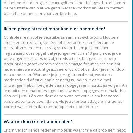
de beheerder de registratie mogelijkheid heeft uitgeschakeld om zo
de registratie van nieuwe gebruikers te voorkomen. Neem contact
op met de beheerder voor verdere hulp.
Ik ben geregistreerd maar kan niet aanmelden!
Controleer eerst of je gebruikersnaam en wachtwoord kloppen.
Indien ze correct zijn, kan één of meerdere zaken hiervan de
oorzaak zijn. Indien COPPA geactiveerd is en je tijdens het
registratieproces opgaf dat je jonger bent dan 13 jaar, moet je de
ontvangen instructies opvolgen. Als dit niet het geval is, moet je
account dan geactiveerd worden? Sommige forums vereisen dat
iedere nieuwe account geactiveerd wordt, ofwel door jezelf of door
een beheerder. Wanneer je je geregistreerd hebt, werd ook
medegedeeld of dit al dan niet nodig is. Indien je een e-mail
ontvangen hebt, moet je de daarin opgegeven instructies volgen. Als
je nooit een e-mail ontvangen hebt, was het opgegeven e-mailadres
dan wel juist? Één van de redenen van activatie is om het aantal
valse accounts te doen dalen. Als je zeker bent dat je e-mailadres
correct was, neem dan contact op met de beheerder.
Waarom kan ik niet aanmelden?
Er zijn verschillende redenen mogelijk waarom je dit probleem hebt.