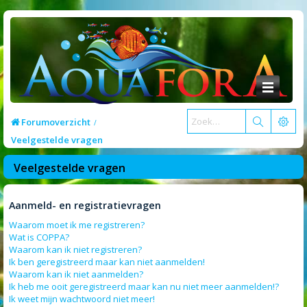
Forumoverzicht
Veelgestelde vragen
Veelgestelde vragen
Aanmeld- en registratievragen
Waarom moet ik me registreren?
Wat is COPPA?
Waarom kan ik niet registreren?
Ik ben geregistreerd maar kan niet aanmelden!
Waarom kan ik niet aanmelden?
Ik heb me ooit geregistreerd maar kan nu niet meer aanmelden!?
Ik weet mijn wachtwoord niet meer!