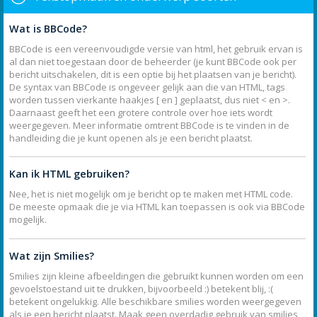
Wat is BBCode?
BBCode is een vereenvoudigde versie van html, het gebruik ervan is
al dan niet toegestaan door de beheerder (je kunt BBCode ook per
bericht uitschakelen, dit is een optie bij het plaatsen van je bericht).
De syntax van BBCode is ongeveer gelijk aan die van HTML, tags
worden tussen vierkante haakjes [ en ] geplaatst, dus niet < en >.
Daarnaast geeft het een grotere controle over hoe iets wordt
weergegeven. Meer informatie omtrent BBCode is te vinden in de
handleiding die je kunt openen als je een bericht plaatst.
Kan ik HTML gebruiken?
Nee, het is niet mogelijk om je bericht op te maken met HTML code.
De meeste opmaak die je via HTML kan toepassen is ook via BBCode
mogelijk.
Wat zijn Smilies?
Smilies zijn kleine afbeeldingen die gebruikt kunnen worden om een
gevoelstoestand uit te drukken, bijvoorbeeld :) betekent blij, :(
betekent ongelukkig. Alle beschikbare smilies worden weergegeven
als je een bericht plaatst. Maak geen overdadig gebruik van smilies,