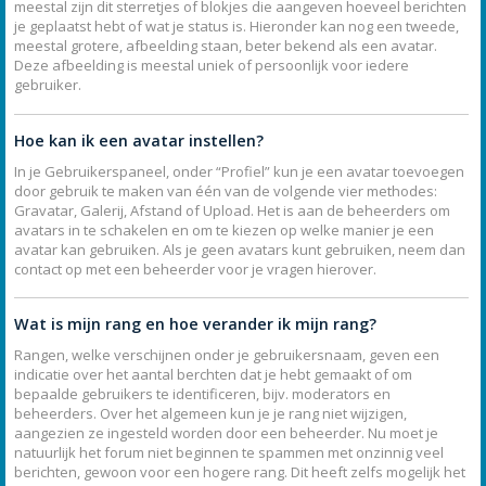
meestal zijn dit sterretjes of blokjes die aangeven hoeveel berichten
je geplaatst hebt of wat je status is. Hieronder kan nog een tweede,
meestal grotere, afbeelding staan, beter bekend als een avatar.
Deze afbeelding is meestal uniek of persoonlijk voor iedere
gebruiker.
Hoe kan ik een avatar instellen?
In je Gebruikerspaneel, onder “Profiel” kun je een avatar toevoegen
door gebruik te maken van één van de volgende vier methodes:
Gravatar, Galerij, Afstand of Upload. Het is aan de beheerders om
avatars in te schakelen en om te kiezen op welke manier je een
avatar kan gebruiken. Als je geen avatars kunt gebruiken, neem dan
contact op met een beheerder voor je vragen hierover.
Wat is mijn rang en hoe verander ik mijn rang?
Rangen, welke verschijnen onder je gebruikersnaam, geven een
indicatie over het aantal berchten dat je hebt gemaakt of om
bepaalde gebruikers te identificeren, bijv. moderators en
beheerders. Over het algemeen kun je je rang niet wijzigen,
aangezien ze ingesteld worden door een beheerder. Nu moet je
natuurlijk het forum niet beginnen te spammen met onzinnig veel
berichten, gewoon voor een hogere rang. Dit heeft zelfs mogelijk het