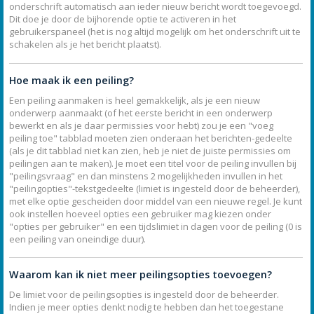
onderschrift automatisch aan ieder nieuw bericht wordt toegevoegd.
Dit doe je door de bijhorende optie te activeren in het
gebruikerspaneel (het is nog altijd mogelijk om het onderschrift uit te
schakelen als je het bericht plaatst).
Hoe maak ik een peiling?
Een peiling aanmaken is heel gemakkelijk, als je een nieuw
onderwerp aanmaakt (of het eerste bericht in een onderwerp
bewerkt en als je daar permissies voor hebt) zou je een "voeg
peiling toe" tabblad moeten zien onderaan het berichten-gedeelte
(als je dit tabblad niet kan zien, heb je niet de juiste permissies om
peilingen aan te maken). Je moet een titel voor de peiling invullen bij
"peilingsvraag" en dan minstens 2 mogelijkheden invullen in het
"peilingopties"-tekstgedeelte (limiet is ingesteld door de beheerder),
met elke optie gescheiden door middel van een nieuwe regel. Je kunt
ook instellen hoeveel opties een gebruiker mag kiezen onder
"opties per gebruiker" en een tijdslimiet in dagen voor de peiling (0 is
een peiling van oneindige duur).
Waarom kan ik niet meer peilingsopties toevoegen?
De limiet voor de peilingsopties is ingesteld door de beheerder.
Indien je meer opties denkt nodig te hebben dan het toegestane