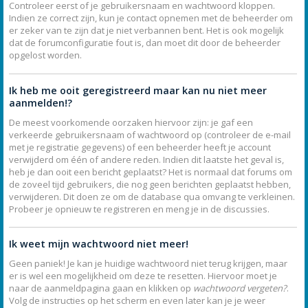
Controleer eerst of je gebruikersnaam en wachtwoord kloppen.
Indien ze correct zijn, kun je contact opnemen met de beheerder om
er zeker van te zijn dat je niet verbannen bent. Het is ook mogelijk
dat de forumconfiguratie fout is, dan moet dit door de beheerder
opgelost worden.
Ik heb me ooit geregistreerd maar kan nu niet meer
aanmelden!?
De meest voorkomende oorzaken hiervoor zijn: je gaf een
verkeerde gebruikersnaam of wachtwoord op (controleer de e-mail
met je registratie gegevens) of een beheerder heeft je account
verwijderd om één of andere reden. Indien dit laatste het geval is,
heb je dan ooit een bericht geplaatst? Het is normaal dat forums om
de zoveel tijd gebruikers, die nog geen berichten geplaatst hebben,
verwijderen. Dit doen ze om de database qua omvang te verkleinen.
Probeer je opnieuw te registreren en meng je in de discussies.
Ik weet mijn wachtwoord niet meer!
Geen paniek! Je kan je huidige wachtwoord niet terug krijgen, maar
er is wel een mogelijkheid om deze te resetten. Hiervoor moet je
naar de aanmeldpagina gaan en klikken op
wachtwoord vergeten?
.
Volg de instructies op het scherm en even later kan je je weer