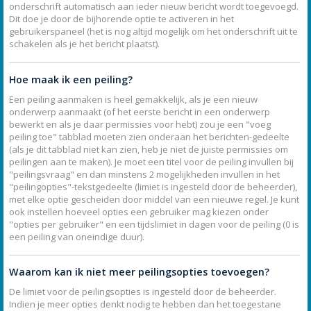
onderschrift automatisch aan ieder nieuw bericht wordt toegevoegd.
Dit doe je door de bijhorende optie te activeren in het
gebruikerspaneel (het is nog altijd mogelijk om het onderschrift uit te
schakelen als je het bericht plaatst).
Hoe maak ik een peiling?
Een peiling aanmaken is heel gemakkelijk, als je een nieuw
onderwerp aanmaakt (of het eerste bericht in een onderwerp
bewerkt en als je daar permissies voor hebt) zou je een "voeg
peiling toe" tabblad moeten zien onderaan het berichten-gedeelte
(als je dit tabblad niet kan zien, heb je niet de juiste permissies om
peilingen aan te maken). Je moet een titel voor de peiling invullen bij
"peilingsvraag" en dan minstens 2 mogelijkheden invullen in het
"peilingopties"-tekstgedeelte (limiet is ingesteld door de beheerder),
met elke optie gescheiden door middel van een nieuwe regel. Je kunt
ook instellen hoeveel opties een gebruiker mag kiezen onder
"opties per gebruiker" en een tijdslimiet in dagen voor de peiling (0 is
een peiling van oneindige duur).
Waarom kan ik niet meer peilingsopties toevoegen?
De limiet voor de peilingsopties is ingesteld door de beheerder.
Indien je meer opties denkt nodig te hebben dan het toegestane