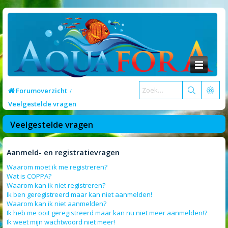
Forumoverzicht
Veelgestelde vragen
Veelgestelde vragen
Aanmeld- en registratievragen
Waarom moet ik me registreren?
Wat is COPPA?
Waarom kan ik niet registreren?
Ik ben geregistreerd maar kan niet aanmelden!
Waarom kan ik niet aanmelden?
Ik heb me ooit geregistreerd maar kan nu niet meer aanmelden!?
Ik weet mijn wachtwoord niet meer!