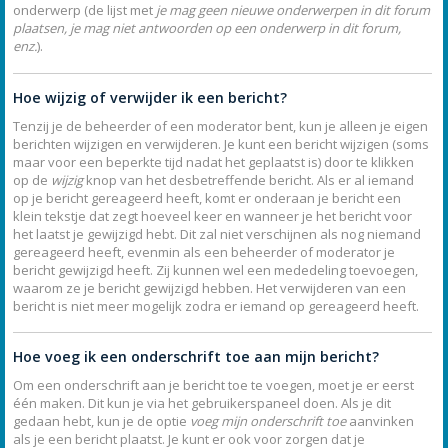
onderwerp (de lijst met
je mag geen nieuwe onderwerpen in dit forum
plaatsen, je mag niet antwoorden op een onderwerp in dit forum,
enz.
).
Hoe wijzig of verwijder ik een bericht?
Tenzij je de beheerder of een moderator bent, kun je alleen je eigen
berichten wijzigen en verwijderen. Je kunt een bericht wijzigen (soms
maar voor een beperkte tijd nadat het geplaatst is) door te klikken
op de
wijzig
knop van het desbetreffende bericht. Als er al iemand
op je bericht gereageerd heeft, komt er onderaan je bericht een
klein tekstje dat zegt hoeveel keer en wanneer je het bericht voor
het laatst je gewijzigd hebt. Dit zal niet verschijnen als nog niemand
gereageerd heeft, evenmin als een beheerder of moderator je
bericht gewijzigd heeft. Zij kunnen wel een mededeling toevoegen,
waarom ze je bericht gewijzigd hebben. Het verwijderen van een
bericht is niet meer mogelijk zodra er iemand op gereageerd heeft.
Hoe voeg ik een onderschrift toe aan mijn bericht?
Om een onderschrift aan je bericht toe te voegen, moet je er eerst
één maken. Dit kun je via het gebruikerspaneel doen. Als je dit
gedaan hebt, kun je de optie
voeg mijn onderschrift toe
aanvinken
als je een bericht plaatst. Je kunt er ook voor zorgen dat je