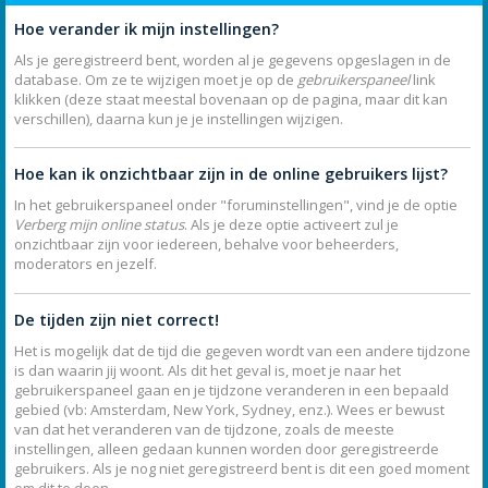
Hoe verander ik mijn instellingen?
Als je geregistreerd bent, worden al je gegevens opgeslagen in de
database. Om ze te wijzigen moet je op de
gebruikerspaneel
link
klikken (deze staat meestal bovenaan op de pagina, maar dit kan
verschillen), daarna kun je je instellingen wijzigen.
Hoe kan ik onzichtbaar zijn in de online gebruikers lijst?
In het gebruikerspaneel onder "foruminstellingen", vind je de optie
Verberg mijn online status
. Als je deze optie activeert zul je
onzichtbaar zijn voor iedereen, behalve voor beheerders,
moderators en jezelf.
De tijden zijn niet correct!
Het is mogelijk dat de tijd die gegeven wordt van een andere tijdzone
is dan waarin jij woont. Als dit het geval is, moet je naar het
gebruikerspaneel gaan en je tijdzone veranderen in een bepaald
gebied (vb: Amsterdam, New York, Sydney, enz.). Wees er bewust
van dat het veranderen van de tijdzone, zoals de meeste
instellingen, alleen gedaan kunnen worden door geregistreerde
gebruikers. Als je nog niet geregistreerd bent is dit een goed moment
om dit te doen.