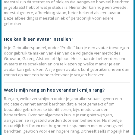
meestal zijn dit sterretjes of blokjes die aangeven hoeveel berichten
je geplaatst hebt of wat je status is. Hieronder kan nog een tweede,
meestal grotere, afbeelding staan, beter bekend als een avatar.
Deze afbeelding is meestal uniek of persoonlijk voor iedere
gebruiker.
Hoe kan ik een avatar instellen?
In je Gebruikerspaneel, onder “Profiel” kun je een avatar toevoegen
door gebruik te maken van één van de volgende vier methodes:
Gravatar, Galerij, Afstand of Upload. Het is aan de beheerders om
avatars in te schakelen en om te kiezen op welke manier je een
avatar kan gebruiken. Als je geen avatars kunt gebruiken, neem dan
contact op met een beheerder voor je vragen hierover.
Wat is mijn rang en hoe verander ik mijn rang?
Rangen, welke verschijnen onder je gebruikersnaam, geven een
indicatie over het aantal berchten dat je hebt gemaakt of om
bepaalde gebruikers te identificeren, bijv. moderators en
beheerders. Over het algemeen kun je je rang niet wijzigen,
aangezien ze ingesteld worden door een beheerder. Nu moet je
natuurlijk het forum niet beginnen te spammen met onzinnig veel
berichten, gewoon voor een hogere rang. Dit heeft zelfs mogelijk het