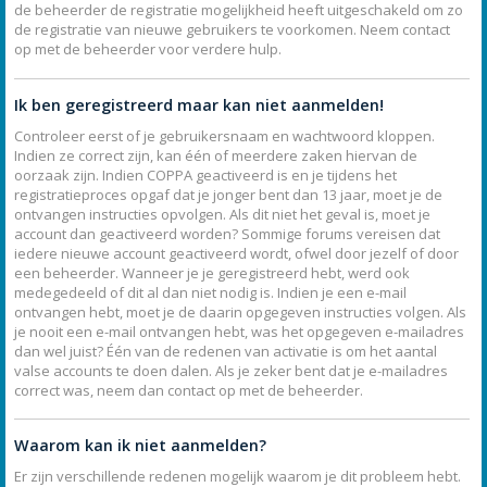
de beheerder de registratie mogelijkheid heeft uitgeschakeld om zo
de registratie van nieuwe gebruikers te voorkomen. Neem contact
op met de beheerder voor verdere hulp.
Ik ben geregistreerd maar kan niet aanmelden!
Controleer eerst of je gebruikersnaam en wachtwoord kloppen.
Indien ze correct zijn, kan één of meerdere zaken hiervan de
oorzaak zijn. Indien COPPA geactiveerd is en je tijdens het
registratieproces opgaf dat je jonger bent dan 13 jaar, moet je de
ontvangen instructies opvolgen. Als dit niet het geval is, moet je
account dan geactiveerd worden? Sommige forums vereisen dat
iedere nieuwe account geactiveerd wordt, ofwel door jezelf of door
een beheerder. Wanneer je je geregistreerd hebt, werd ook
medegedeeld of dit al dan niet nodig is. Indien je een e-mail
ontvangen hebt, moet je de daarin opgegeven instructies volgen. Als
je nooit een e-mail ontvangen hebt, was het opgegeven e-mailadres
dan wel juist? Één van de redenen van activatie is om het aantal
valse accounts te doen dalen. Als je zeker bent dat je e-mailadres
correct was, neem dan contact op met de beheerder.
Waarom kan ik niet aanmelden?
Er zijn verschillende redenen mogelijk waarom je dit probleem hebt.