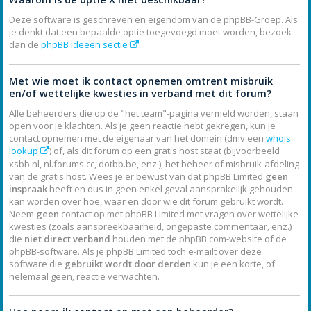
Deze software is geschreven en eigendom van de phpBB-Groep. Als
je denkt dat een bepaalde optie toegevoegd moet worden, bezoek
dan de
phpBB Ideeën sectie
.
Met wie moet ik contact opnemen omtrent misbruik
en/of wettelijke kwesties in verband met dit forum?
Alle beheerders die op de "het team"-pagina vermeld worden, staan
open voor je klachten. Als je geen reactie hebt gekregen, kun je
contact opnemen met de eigenaar van het domein (dmv een
whois
lookup
) of, als dit forum op een gratis host staat (bijvoorbeeld
xsbb.nl, nl.forums.cc, dotbb.be, enz.), het beheer of misbruik-afdeling
van de gratis host. Wees je er bewust van dat phpBB Limited
geen
inspraak
heeft en dus in geen enkel geval aansprakelijk gehouden
kan worden over hoe, waar en door wie dit forum gebruikt wordt.
Neem
geen
contact op met phpBB Limited met vragen over wettelijke
kwesties (zoals aanspreekbaarheid, ongepaste commentaar, enz.)
die
niet direct verband
houden met de phpBB.com-website of de
phpBB-software. Als je phpBB Limited toch e-mailt over deze
software die
gebruikt wordt door derden
kun je een korte, of
helemaal geen, reactie verwachten.