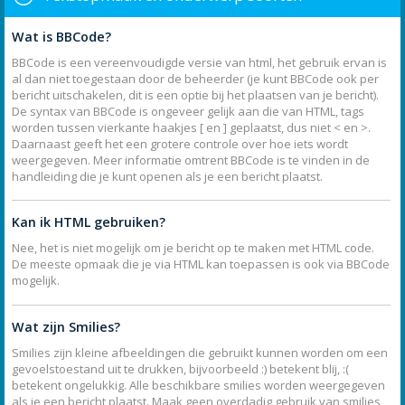
Wat is BBCode?
BBCode is een vereenvoudigde versie van html, het gebruik ervan is
al dan niet toegestaan door de beheerder (je kunt BBCode ook per
bericht uitschakelen, dit is een optie bij het plaatsen van je bericht).
De syntax van BBCode is ongeveer gelijk aan die van HTML, tags
worden tussen vierkante haakjes [ en ] geplaatst, dus niet < en >.
Daarnaast geeft het een grotere controle over hoe iets wordt
weergegeven. Meer informatie omtrent BBCode is te vinden in de
handleiding die je kunt openen als je een bericht plaatst.
Kan ik HTML gebruiken?
Nee, het is niet mogelijk om je bericht op te maken met HTML code.
De meeste opmaak die je via HTML kan toepassen is ook via BBCode
mogelijk.
Wat zijn Smilies?
Smilies zijn kleine afbeeldingen die gebruikt kunnen worden om een
gevoelstoestand uit te drukken, bijvoorbeeld :) betekent blij, :(
betekent ongelukkig. Alle beschikbare smilies worden weergegeven
als je een bericht plaatst. Maak geen overdadig gebruik van smilies,