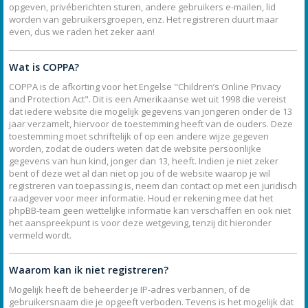
opgeven, privéberichten sturen, andere gebruikers e-mailen, lid
worden van gebruikersgroepen, enz. Het registreren duurt maar
even, dus we raden het zeker aan!
Wat is COPPA?
COPPA is de afkorting voor het Engelse "Children’s Online Privacy
and Protection Act". Dit is een Amerikaanse wet uit 1998 die vereist
dat iedere website die mogelijk gegevens van jongeren onder de 13
jaar verzamelt, hiervoor de toestemming heeft van de ouders. Deze
toestemming moet schriftelijk of op een andere wijze gegeven
worden, zodat de ouders weten dat de website persoonlijke
gegevens van hun kind, jonger dan 13, heeft. Indien je niet zeker
bent of deze wet al dan niet op jou of de website waarop je wil
registreren van toepassing is, neem dan contact op met een juridisch
raadgever voor meer informatie. Houd er rekening mee dat het
phpBB-team geen wettelijke informatie kan verschaffen en ook niet
het aanspreekpunt is voor deze wetgeving, tenzij dit hieronder
vermeld wordt.
Waarom kan ik niet registreren?
Mogelijk heeft de beheerder je IP-adres verbannen, of de
gebruikersnaam die je opgeeft verboden. Tevens is het mogelijk dat