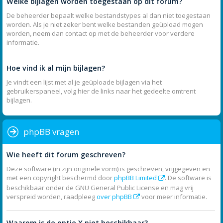
Welke bijlagen worden toegestaan op dit forum?
De beheerder bepaalt welke bestandstypes al dan niet toegestaan
worden. Als je niet zeker bent welke bestanden geüpload mogen
worden, neem dan contact op met de beheerder voor verdere
informatie.
Hoe vind ik al mijn bijlagen?
Je vindt een lijst met al je geüploade bijlagen via het
gebruikerspaneel, volg hier de links naar het gedeelte omtrent
bijlagen.
phpBB vragen
Wie heeft dit forum geschreven?
Deze software (in zijn originele vorm) is geschreven, vrijgegeven en
met een copyright beschermd door
phpBB Limited
. De software is
beschikbaar onder de GNU General Public License en mag vrij
verspreid worden, raadpleeg
over phpBB
voor meer informatie.
Waarom is de optie X niet beschikbaar?