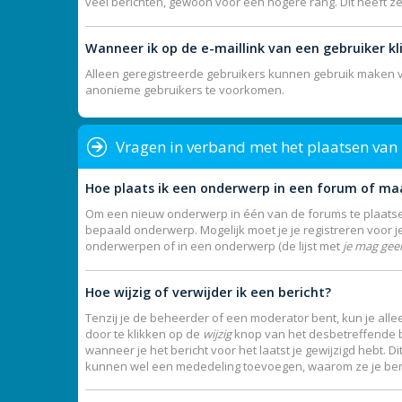
veel berichten, gewoon voor een hogere rang. Dit heeft z
Wanneer ik op de e-maillink van een gebruiker k
Alleen geregistreerde gebruikers kunnen gebruik maken va
anonieme gebruikers te voorkomen.
Vragen in verband met het plaatsen van
Hoe plaats ik een onderwerp in een forum of ma
Om een nieuw onderwerp in één van de forums te plaatsen
bepaald onderwerp. Mogelijk moet je je registreren voor 
onderwerpen of in een onderwerp (de lijst met
je mag gee
Hoe wijzig of verwijder ik een bericht?
Tenzij je de beheerder of een moderator bent, kun je allee
door te klikken op de
wijzig
knop van het desbetreffende ber
wanneer je het bericht voor het laatst je gewijzigd hebt. 
kunnen wel een mededeling toevoegen, waarom ze je beric