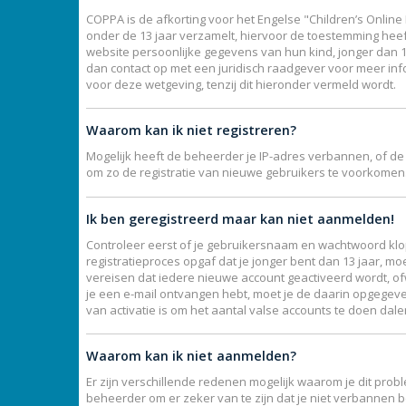
COPPA is de afkorting voor het Engelse "Children’s Online 
onder de 13 jaar verzamelt, hiervoor de toestemming hee
website persoonlijke gegevens van hun kind, jonger dan 13,
dan contact op met een juridisch raadgever voor meer inf
voor deze wetgeving, tenzij dit hieronder vermeld wordt.
Waarom kan ik niet registreren?
Mogelijk heeft de beheerder je IP-adres verbannen, of de
om zo de registratie van nieuwe gebruikers te voorkomen
Ik ben geregistreerd maar kan niet aanmelden!
Controleer eerst of je gebruikersnaam en wachtwoord klopp
registratieproces opgaf dat je jonger bent dan 13 jaar, mo
vereisen dat iedere nieuwe account geactiveerd wordt, ofw
je een e-mail ontvangen hebt, moet je de daarin opgegeve
van activatie is om het aantal valse accounts te doen dal
Waarom kan ik niet aanmelden?
Er zijn verschillende redenen mogelijk waarom je dit prob
beheerder om er zeker van te zijn dat je niet verbannen b