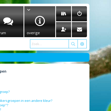
rum
overige
epen
sgroep?
ikersgroepen in een andere kleur?
roep"?
?