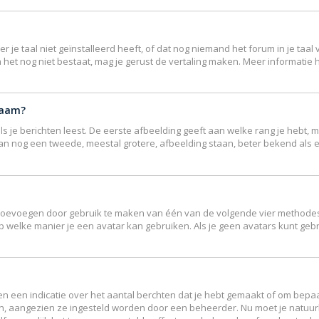
e taal niet geïnstalleerd heeft, of dat nog niemand het forum in je taal v
ndien het nog niet bestaat, mag je gerust de vertaling maken. Meer inform
naam?
 je berichten leest. De eerste afbeelding geeft aan welke rang je hebt, me
r kan nog een tweede, meestal grotere, afbeelding staan, beter bekend als 
r toevoegen door gebruik te maken van één van de volgende vier methodes: 
p welke manier je een avatar kan gebruiken. Als je geen avatars kunt ge
 een indicatie over het aantal berchten dat je hebt gemaakt of om bepaal
en, aangezien ze ingesteld worden door een beheerder. Nu moet je natuur