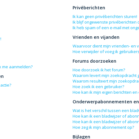
Privéberichten
Ik kan geen privéberichten sturen!
Ik blijf ongewenste privéberichten
Ik heb spam of een e-mail met ong
Vrienden en vijanden
!
Waarvoor dient mijn vrienden- en vi
Hoe verwijder of voeg ik gebruikers
Forums doorzoeken
 ik me aanmelden?
Hoe doorzoek ik het forum?
Waarom levert mijn zoekopdracht 
en
Waarom resulteert mijn zoekopdrac
actie?
Hoe zoek ik een gebruiker?
Hoe kan ik mijn eigen berichten e
Onderwerpabonnementen en 
Wat is het verschil tussen een bl
Hoe kan ik een bladwijzer of abon
Hoe kan ik een bladwijzer of abon
Hoe zeg ik mijn abonnement op?
Bijlagen