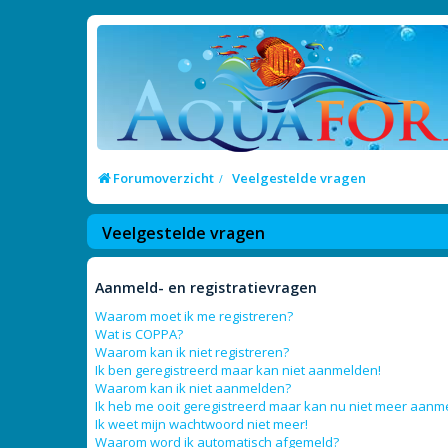
Forumoverzicht
Veelgestelde vragen
Veelgestelde vragen
Aanmeld- en registratievragen
Waarom moet ik me registreren?
Wat is COPPA?
Waarom kan ik niet registreren?
Ik ben geregistreerd maar kan niet aanmelden!
Waarom kan ik niet aanmelden?
Ik heb me ooit geregistreerd maar kan nu niet meer aanm
Ik weet mijn wachtwoord niet meer!
Waarom word ik automatisch afgemeld?