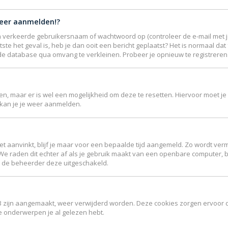
meer aanmelden!?
 verkeerde gebruikersnaam of wachtwoord op (controleer de e-mail met je
ste het geval is, heb je dan ooit een bericht geplaatst? Het is normaal da
de database qua omvang te verkleinen. Probeer je opnieuw te registreren 
jgen, maar er is wel een mogelijkheid om deze te resetten. Hiervoor moet
r kan je je weer aanmelden.
et aanvinkt, blijf je maar voor een bepaalde tijd aangemeld. Zo wordt 
 We raden dit echter af als je gebruik maakt van een openbare computer, bi
ft de beheerder deze uitgeschakeld.
B3 zijn aangemaakt, weer verwijderd worden. Deze cookies zorgen ervoor 
ke onderwerpen je al gelezen hebt.