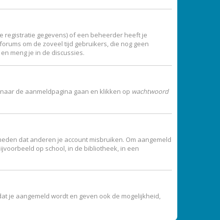
 registratie gegevens) of een beheerder heeft je
t forums om de zoveel tijd gebruikers, die nog geen
en meng je in de discussies.
 je naar de aanmeldpagina gaan en klikken op
wachtwoord
vermeden dat anderen je account misbruiken. Om aangemeld
jvoorbeeld op school, in de bibliotheek, in een
dat je aangemeld wordt en geven ook de mogelijkheid,