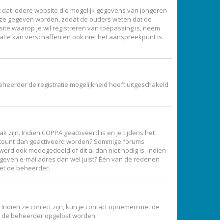
ist dat iedere website die mogelijk gegevens van jongeren
ijze gegeven worden, zodat de ouders weten dat de
site waarop je wil registreren van toepassing is, neem
atie kan verschaffen en ook niet het aanspreekpunt is
eheerder de registratie mogelijkheid heeft uitgeschakeld
 zijn. Indien COPPA geactiveerd is en je tijdens het
je account dan geactiveerd worden? Sommige forums
erd ook medegedeeld of dit al dan niet nodig is. Indien
gegeven e-mailadres dan wel juist? Één van de redenen
met de beheerder.
Indien ze correct zijn, kun je contact opnemen met de
oor de beheerder opgelost worden.