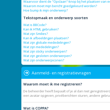
Waarvoor dient de "Opslaan"-knop bij het plaatsen van e
Waarom moet mijn bericht goedgekeurd worden?
Hoe bump ik mijn onderwerp?
Tekstopmaak en onderwerp soorten
Wat is BBCode?
Kan ik HTML gebruiken?
Wat zijn Smilies?
Kan ik afbeeldingen plaatsen?
Wat zijn globale mededelingen?
Wat zijn mededelingen?
Wat zijn sticky onderwerpen?
Wat zijn gesloten onderwerpen?
Wat zijn onderwerpiconen?
Aanmeld- en registratievragen
Waarom moet ik me registreren?
De beheerder heeft bepaalt of je al dan niet geregistreerd
een avatar opgeven, privéberichten sturen, andere gebrui
Wat is COPPA?