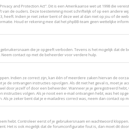
Privacy and Protection Act". Dit is een Amerikaanse wet uit 1998 die vere
ft van de ouders. Deze toestemming moet schriftelijk of op een andere w
 heeft. Indien je niet zeker bent of deze wet al dan niet op jou of de web
ormatie. Houd er rekening mee dat het phpBB-team geen wettelijke inform
 gebruikersnaam die je opgeeft verboden. Tevens is het mogelijk dat de b
. Neem contact op met de beheerder voor verdere hulp.
en. Indien ze correct zijn, kan één of meerdere zaken hiervan de oorzaak
et je de ontvangen instructies opvolgen. Als dit niet het geval is, moet 
el door jezelf of door een beheerder. Wanneer je je geregistreerd hebt, w
n instructies volgen. Als je nooit een e-mail ontvangen hebt, was het op
en. Als je zeker bent dat je e-mailadres correct was, neem dan contact op 
leem hebt. Controleer eerst of je gebruikersnaam en wachtwoord kloppen. 
ent. Het is ook mogelijk dat de forumconfiguratie fout is, dan moet dit d