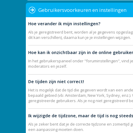
Gebruikersvoorkeuren en instellingen
Hoe verander ik mijn instellingen?
Als je geregistreerd bent, worden al je gegevens opgesla
dit kan verschillen), daarna kun je je instellingen wijzigen.
Hoe kan ik onzichtbaar zijn in de online gebruikers
In het gebruikerspaneel onder "foruminstellingen", vind j
moderators en jezelf.
De tijden zijn niet correct!
Het is mogelijk dat de tijd die gegeven wordt van een ande
bepaald gebied (vb: Amsterdam, New York, Sydney, enz.).
geregistreerde gebruikers. Als je nog niet geregistreerd b
Ik wijzigde de tijdzone, maar de tijd is nog steed
Als je zeker bent dat je de correcte tijdzone en zomertijd 
een aanpassing moeten doen.