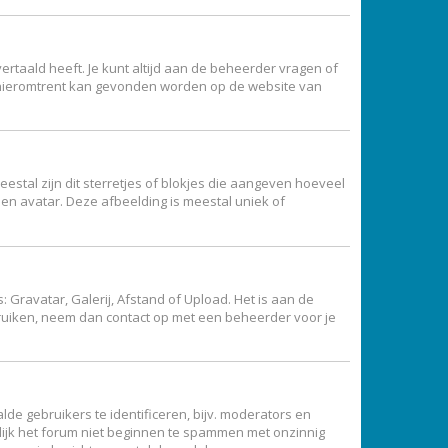
ertaald heeft. Je kunt altijd aan de beheerder vragen of
atie hieromtrent kan gevonden worden op de website van
estal zijn dit sterretjes of blokjes die aangeven hoeveel
een avatar. Deze afbeelding is meestal uniek of
Gravatar, Galerij, Afstand of Upload. Het is aan de
bruiken, neem dan contact op met een beheerder voor je
de gebruikers te identificeren, bijv. moderators en
lijk het forum niet beginnen te spammen met onzinnig