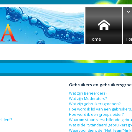
Home
Fo
Gebruikers en gebruikersgro
Wat zijn Beheerders?
Wat zijn Moderators?
Wat zijn gebruikersgroepen?
Hoe word ik lid van een gebruiker
Hoe word ik een groepsleider?
elden!?
Waarom staan verschillende gebru
Wat is de "Standaard gebruikersg
Waarvoor dient de "Het Team"-link