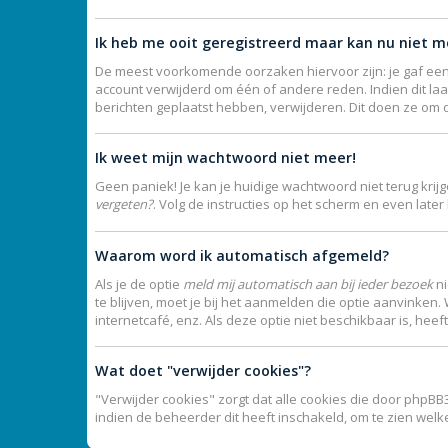
Ik heb me ooit geregistreerd maar kan nu niet 
De meest voorkomende oorzaken hiervoor zijn: je gaf een
account verwijderd om één of andere reden. Indien dit laat
berichten geplaatst hebben, verwijderen. Dit doen ze om 
Ik weet mijn wachtwoord niet meer!
Geen paniek! Je kan je huidige wachtwoord niet terug kri
vergeten?
. Volg de instructies op het scherm en even late
Waarom word ik automatisch afgemeld?
Als je de optie
meld mij automatisch aan bij ieder bezoek
ni
te blijven, moet je bij het aanmelden die optie aanvinken.
internetcafé, enz. Als deze optie niet beschikbaar is, hee
Wat doet "verwijder cookies"?
"Verwijder cookies" zorgt dat alle cookies die door phpB
indien de beheerder dit heeft inschakeld, om te zien wel