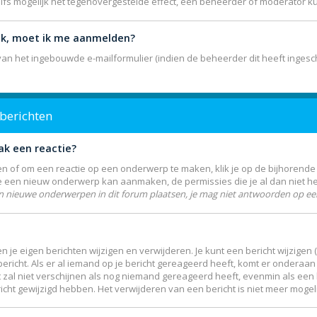
elfs mogelijk het tegenovergestelde effect, een beheerder of moderator k
lik, moet ik me aanmelden?
n het ingebouwde e-mailformulier (indien de beheerder dit heeft ingesch
 berichten
ak een reactie?
 of om een reactie op een onderwerp te maken, klik je op de bijhorend
je een nieuw onderwerp kan aanmaken, de permissies die je al dan niet h
n nieuwe onderwerpen in dit forum plaatsen, je mag niet antwoorden op een
n je eigen berichten wijzigen en verwijderen. Je kunt een bericht wijzigen
icht. Als er al iemand op je bericht gereageerd heeft, komt er onderaan j
Dit zal niet verschijnen als nog niemand gereageerd heeft, evenmin als een 
ht gewijzigd hebben. Het verwijderen van een bericht is niet meer mogel