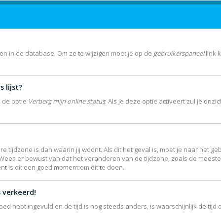
gen in de database. Om ze te wijzigen moet je op de
gebruikerspaneel
link 
 lijst?
e de optie
Verberg mijn online status
. Als je deze optie activeert zul je on
re tijdzone is dan waarin jij woont. Als dit het geval is, moet je naar het
 Wees er bewust van dat het veranderen van de tijdzone, zoals de meest
ent is dit een goed moment om dit te doen.
s verkeerd!
goed hebt ingevuld en de tijd is nog steeds anders, is waarschijnlijk de ti