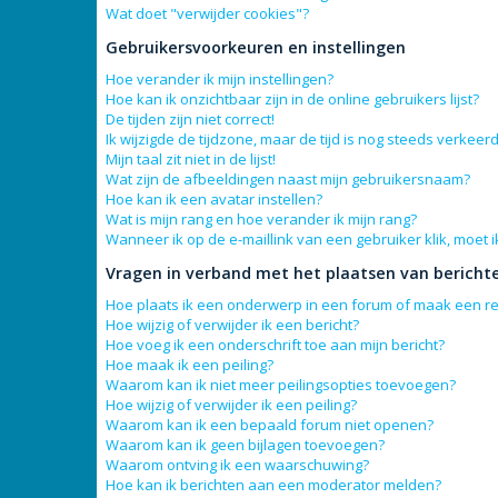
Wat doet "verwijder cookies"?
Gebruikersvoorkeuren en instellingen
Hoe verander ik mijn instellingen?
Hoe kan ik onzichtbaar zijn in de online gebruikers lijst?
De tijden zijn niet correct!
Ik wijzigde de tijdzone, maar de tijd is nog steeds verkeerd
Mijn taal zit niet in de lijst!
Wat zijn de afbeeldingen naast mijn gebruikersnaam?
Hoe kan ik een avatar instellen?
Wat is mijn rang en hoe verander ik mijn rang?
Wanneer ik op de e-maillink van een gebruiker klik, moet
Vragen in verband met het plaatsen van bericht
Hoe plaats ik een onderwerp in een forum of maak een re
Hoe wijzig of verwijder ik een bericht?
Hoe voeg ik een onderschrift toe aan mijn bericht?
Hoe maak ik een peiling?
Waarom kan ik niet meer peilingsopties toevoegen?
Hoe wijzig of verwijder ik een peiling?
Waarom kan ik een bepaald forum niet openen?
Waarom kan ik geen bijlagen toevoegen?
Waarom ontving ik een waarschuwing?
Hoe kan ik berichten aan een moderator melden?