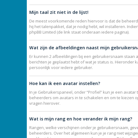
Mijn taal zit niet in de lijst!
De meest voorkomende reden hiervoor is dat de beheerder j
hij het talenpakket, dat je nodig hebt, wil installeren. I
phpBB Limited (de link staat onderaan iedere pagina).
Wat zijn de afbeeldingen naast mijn gebruikers
Er kunnen 2 afbeeldingen bij een gebruikersnaam staan als
berichten je geplaatst hebt of wat je status is. Hieronde
persoonlijk voor iedere gebruiker.
Hoe kan ik een avatar instellen?
In je Gebruikerspaneel, onder “Profiel” kun je een avata
beheerders om avatars in te schakelen en om te kiezen o
vragen hierover.
Wat is mijn rang en hoe verander ik mijn rang?
Rangen, welke verschijnen onder je gebruikersnaam, geven
beheerders. Over het algemeen kun je je rang niet wijzig