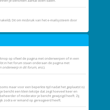
unnen je berichten aantal doen dalen.
akeld). Dit om misbruik van het e-mailsysteem door
e knop op ofwel de pagina met onderwerpen of in een
ebt in het forum staan onderaan de pagina met
 onderwerp in dit forum, enz.
).
 (soms maar voor een beperkte tijd nadat het geplaatst is)
e bericht een klein tekstje dat zegt hoeveel keer en
beheerder of moderator je bericht gewijzigd heeft. Zij
ijk zodra er iemand op gereageerd heeft.