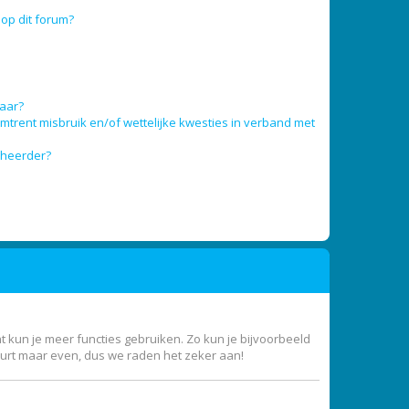
op dit forum?
baar?
trent misbruik en/of wettelijke kwesties in verband met
eheerder?
nt kun je meer functies gebruiken. Zo kun je bijvoorbeeld
uurt maar even, dus we raden het zeker aan!