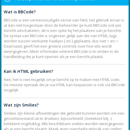
Wat is BBCode?
BBCode is een vereenvoudigde versie van html, het gebruik ervan is
al dan niet toegestaan door de beheerder (je kunt BBCode ook per
bericht uitschakelen, dit is een optie bij het plaatsen van je bericht).
De syntax van BBCode is ongeveer gelijk aan die van HTML, tags
worden tussen vierkante haakjes [ en ] geplaatst, dus niet < en >.
Daarnaast geeft het een grotere controle over hoe iets wordt
weergegeven. Meer informatie omtrent BBCode is te vinden in de
handleiding die je kunt openen als je een bericht plaatst.
Kan ik HTML gebruiken?
Nee, het is niet mogelijk om je bericht op te maken met HTML code.
De meeste opmaak die je via HTML kan toepassen is ook via BBCode
mogelijk.
Wat zijn Smilies?
Smilies zijn kleine afbeeldingen die gebruikt kunnen worden om een
gevoelstoestand uit te drukken, bijvoorbeeld :) betekent blij, :(
betekent ongelukkig. Alle beschikbare smilies worden weergegeven
als je een bericht plaatst. Maak geen overdadig gebruik van smilies,