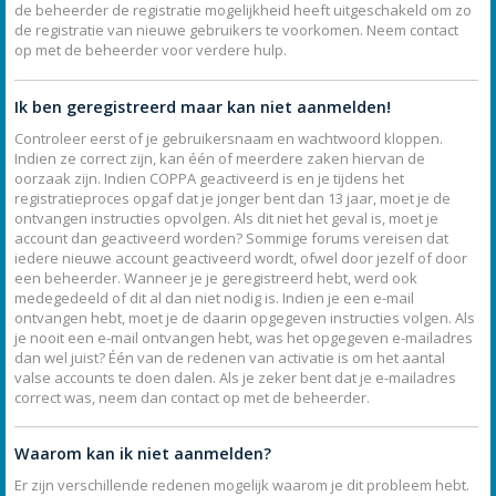
de beheerder de registratie mogelijkheid heeft uitgeschakeld om zo
de registratie van nieuwe gebruikers te voorkomen. Neem contact
op met de beheerder voor verdere hulp.
Ik ben geregistreerd maar kan niet aanmelden!
Controleer eerst of je gebruikersnaam en wachtwoord kloppen.
Indien ze correct zijn, kan één of meerdere zaken hiervan de
oorzaak zijn. Indien COPPA geactiveerd is en je tijdens het
registratieproces opgaf dat je jonger bent dan 13 jaar, moet je de
ontvangen instructies opvolgen. Als dit niet het geval is, moet je
account dan geactiveerd worden? Sommige forums vereisen dat
iedere nieuwe account geactiveerd wordt, ofwel door jezelf of door
een beheerder. Wanneer je je geregistreerd hebt, werd ook
medegedeeld of dit al dan niet nodig is. Indien je een e-mail
ontvangen hebt, moet je de daarin opgegeven instructies volgen. Als
je nooit een e-mail ontvangen hebt, was het opgegeven e-mailadres
dan wel juist? Één van de redenen van activatie is om het aantal
valse accounts te doen dalen. Als je zeker bent dat je e-mailadres
correct was, neem dan contact op met de beheerder.
Waarom kan ik niet aanmelden?
Er zijn verschillende redenen mogelijk waarom je dit probleem hebt.