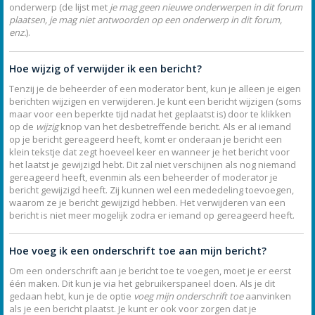
onderwerp (de lijst met
je mag geen nieuwe onderwerpen in dit forum
plaatsen, je mag niet antwoorden op een onderwerp in dit forum,
enz.
).
Hoe wijzig of verwijder ik een bericht?
Tenzij je de beheerder of een moderator bent, kun je alleen je eigen
berichten wijzigen en verwijderen. Je kunt een bericht wijzigen (soms
maar voor een beperkte tijd nadat het geplaatst is) door te klikken
op de
wijzig
knop van het desbetreffende bericht. Als er al iemand
op je bericht gereageerd heeft, komt er onderaan je bericht een
klein tekstje dat zegt hoeveel keer en wanneer je het bericht voor
het laatst je gewijzigd hebt. Dit zal niet verschijnen als nog niemand
gereageerd heeft, evenmin als een beheerder of moderator je
bericht gewijzigd heeft. Zij kunnen wel een mededeling toevoegen,
waarom ze je bericht gewijzigd hebben. Het verwijderen van een
bericht is niet meer mogelijk zodra er iemand op gereageerd heeft.
Hoe voeg ik een onderschrift toe aan mijn bericht?
Om een onderschrift aan je bericht toe te voegen, moet je er eerst
één maken. Dit kun je via het gebruikerspaneel doen. Als je dit
gedaan hebt, kun je de optie
voeg mijn onderschrift toe
aanvinken
als je een bericht plaatst. Je kunt er ook voor zorgen dat je