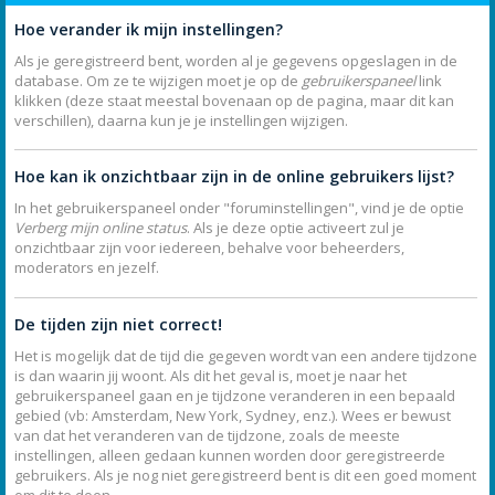
Hoe verander ik mijn instellingen?
Als je geregistreerd bent, worden al je gegevens opgeslagen in de
database. Om ze te wijzigen moet je op de
gebruikerspaneel
link
klikken (deze staat meestal bovenaan op de pagina, maar dit kan
verschillen), daarna kun je je instellingen wijzigen.
Hoe kan ik onzichtbaar zijn in de online gebruikers lijst?
In het gebruikerspaneel onder "foruminstellingen", vind je de optie
Verberg mijn online status
. Als je deze optie activeert zul je
onzichtbaar zijn voor iedereen, behalve voor beheerders,
moderators en jezelf.
De tijden zijn niet correct!
Het is mogelijk dat de tijd die gegeven wordt van een andere tijdzone
is dan waarin jij woont. Als dit het geval is, moet je naar het
gebruikerspaneel gaan en je tijdzone veranderen in een bepaald
gebied (vb: Amsterdam, New York, Sydney, enz.). Wees er bewust
van dat het veranderen van de tijdzone, zoals de meeste
instellingen, alleen gedaan kunnen worden door geregistreerde
gebruikers. Als je nog niet geregistreerd bent is dit een goed moment
om dit te doen.