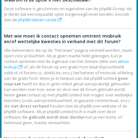
Deze software is geschreven en eigendom van de phpBB-Groep. Als
je denkt dat een bepaalde optie toegevoegd moet worden, bezoek
dan de
phpBB Ideeën sectie
.
Met wie moet ik contact opnemen omtrent misbruik
en/of wettelijke kwesties in verband met dit forum?
Alle beheerders die op de "het team"-pagina vermeld worden, staan
open voor je klachten. Als je geen reactie hebt gekregen, kun je
contact opnemen met de eigenaar van het domein (dmv een
whois
lookup
) of, als dit forum op een gratis host staat (bijvoorbeeld
xsbb.nl, nl.forums.cc, dotbb.be, enz.), het beheer of misbruik-afdeling
van de gratis host. Wees je er bewust van dat phpBB Limited
geen
inspraak
heeft en dus in geen enkel geval aansprakelijk gehouden
kan worden over hoe, waar en door wie dit forum gebruikt wordt.
Neem
geen
contact op met phpBB Limited met vragen over wettelijke
kwesties (zoals aanspreekbaarheid, ongepaste commentaar, enz.)
die
niet direct verband
houden met de phpBB.com-website of de
phpBB-software. Als je phpBB Limited toch e-mailt over deze
software die
gebruikt wordt door derden
kun je een korte, of
helemaal geen, reactie verwachten.