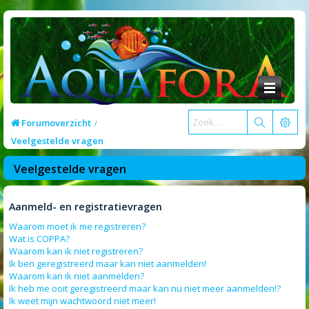
Forumoverzicht
Veelgestelde vragen
Veelgestelde vragen
Aanmeld- en registratievragen
Waarom moet ik me registreren?
Wat is COPPA?
Waarom kan ik niet registreren?
Ik ben geregistreerd maar kan niet aanmelden!
Waarom kan ik niet aanmelden?
Ik heb me ooit geregistreerd maar kan nu niet meer aanmelden!?
Ik weet mijn wachtwoord niet meer!