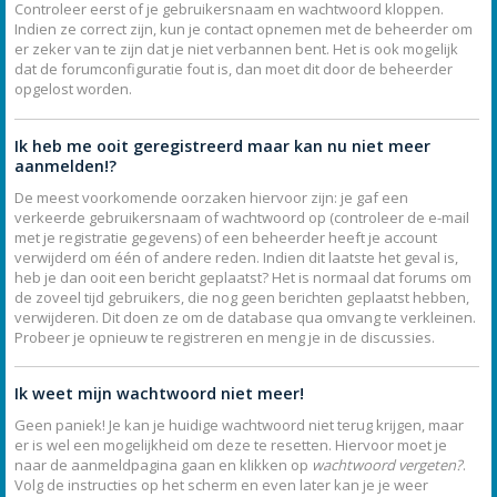
Controleer eerst of je gebruikersnaam en wachtwoord kloppen.
Indien ze correct zijn, kun je contact opnemen met de beheerder om
er zeker van te zijn dat je niet verbannen bent. Het is ook mogelijk
dat de forumconfiguratie fout is, dan moet dit door de beheerder
opgelost worden.
Ik heb me ooit geregistreerd maar kan nu niet meer
aanmelden!?
De meest voorkomende oorzaken hiervoor zijn: je gaf een
verkeerde gebruikersnaam of wachtwoord op (controleer de e-mail
met je registratie gegevens) of een beheerder heeft je account
verwijderd om één of andere reden. Indien dit laatste het geval is,
heb je dan ooit een bericht geplaatst? Het is normaal dat forums om
de zoveel tijd gebruikers, die nog geen berichten geplaatst hebben,
verwijderen. Dit doen ze om de database qua omvang te verkleinen.
Probeer je opnieuw te registreren en meng je in de discussies.
Ik weet mijn wachtwoord niet meer!
Geen paniek! Je kan je huidige wachtwoord niet terug krijgen, maar
er is wel een mogelijkheid om deze te resetten. Hiervoor moet je
naar de aanmeldpagina gaan en klikken op
wachtwoord vergeten?
.
Volg de instructies op het scherm en even later kan je je weer