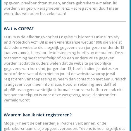
opgeven, privéberichten sturen, andere gebruikers e-mailen, lid
worden van gebruikersgroepen, enz. Het registreren duurt maar
even, dus we raden het zeker aan!
Wat is COPPA?
COPPA is de afkorting voor het Engelse "Children’s Online Privacy
and Protection Act". Dit is een Amerikaanse wet uit 1998 die vereist
dat iedere website die mogelijk gegevens van jongeren onder de 13
jaar verzamelt, hiervoor de toestemming heeft van de ouders. Deze
toestemming moet schriftelijk of op een andere wijze gegeven
worden, zodat de ouders weten dat de website persoonlijke
gegevens van hun kind, jonger dan 13, heeft. Indien je niet zeker
bent of deze wet al dan niet op jou of de website waarop je wil
registreren van toepassing is, neem dan contact op met een juridisch
raadgever voor meer informatie. Houd er rekening mee dat het
phpBB-team geen wettelijke informatie kan verschaffen en ook niet
het aanspreekpunt is voor deze wetgeving, tenzij dit hieronder
vermeld wordt.
Waarom kan ik niet registreren?
Mogelijk heeft de beheerder je IP-adres verbannen, of de
gebruikersnaam die je opgeeft verboden. Tevens is het mogelijk dat