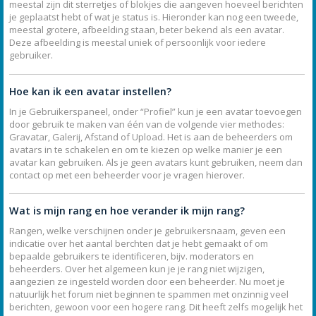
meestal zijn dit sterretjes of blokjes die aangeven hoeveel berichten
je geplaatst hebt of wat je status is. Hieronder kan nog een tweede,
meestal grotere, afbeelding staan, beter bekend als een avatar.
Deze afbeelding is meestal uniek of persoonlijk voor iedere
gebruiker.
Hoe kan ik een avatar instellen?
In je Gebruikerspaneel, onder “Profiel” kun je een avatar toevoegen
door gebruik te maken van één van de volgende vier methodes:
Gravatar, Galerij, Afstand of Upload. Het is aan de beheerders om
avatars in te schakelen en om te kiezen op welke manier je een
avatar kan gebruiken. Als je geen avatars kunt gebruiken, neem dan
contact op met een beheerder voor je vragen hierover.
Wat is mijn rang en hoe verander ik mijn rang?
Rangen, welke verschijnen onder je gebruikersnaam, geven een
indicatie over het aantal berchten dat je hebt gemaakt of om
bepaalde gebruikers te identificeren, bijv. moderators en
beheerders. Over het algemeen kun je je rang niet wijzigen,
aangezien ze ingesteld worden door een beheerder. Nu moet je
natuurlijk het forum niet beginnen te spammen met onzinnig veel
berichten, gewoon voor een hogere rang. Dit heeft zelfs mogelijk het