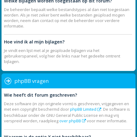
Welke bijlagen worden toegestaan op dit forum?
De beheerder bepaalt welke bestandstypes al dan niet toegestaan
worden. Als je niet zeker bent welke bestanden geüpload mogen
worden, neem dan contact op met de beheerder voor verdere
informatie.
Hoe vind ik al mijn bijlagen?
Je vindt een lijst met al je geüploade bijlagen via het
gebruikerspaneel, volg hier de links naar het gedeelte omtrent
bijlagen.
phpBB vragen
Wie heeft dit forum geschreven?
Deze software (in zijn originele vorm) is geschreven, vrijgegeven en
met een copyright beschermd door
phpBB Limited
. De software is
beschikbaar onder de GNU General Public License en mag vrij
verspreid worden, raadpleeg
over phpBB
voor meer informatie.
Waarom is de optie X niet beschikbaar?