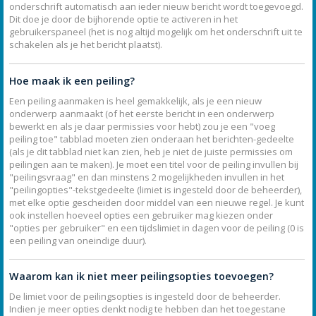
onderschrift automatisch aan ieder nieuw bericht wordt toegevoegd.
Dit doe je door de bijhorende optie te activeren in het
gebruikerspaneel (het is nog altijd mogelijk om het onderschrift uit te
schakelen als je het bericht plaatst).
Hoe maak ik een peiling?
Een peiling aanmaken is heel gemakkelijk, als je een nieuw
onderwerp aanmaakt (of het eerste bericht in een onderwerp
bewerkt en als je daar permissies voor hebt) zou je een "voeg
peiling toe" tabblad moeten zien onderaan het berichten-gedeelte
(als je dit tabblad niet kan zien, heb je niet de juiste permissies om
peilingen aan te maken). Je moet een titel voor de peiling invullen bij
"peilingsvraag" en dan minstens 2 mogelijkheden invullen in het
"peilingopties"-tekstgedeelte (limiet is ingesteld door de beheerder),
met elke optie gescheiden door middel van een nieuwe regel. Je kunt
ook instellen hoeveel opties een gebruiker mag kiezen onder
"opties per gebruiker" en een tijdslimiet in dagen voor de peiling (0 is
een peiling van oneindige duur).
Waarom kan ik niet meer peilingsopties toevoegen?
De limiet voor de peilingsopties is ingesteld door de beheerder.
Indien je meer opties denkt nodig te hebben dan het toegestane