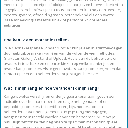
meestal zijn dit sterretjes of blokjes die aangeven hoeveel berichten
je geplaatst hebt of wat je status is. Hieronder kan nog een tweede,
meestal grotere, afbeelding staan, beter bekend als een avatar.
Deze afbeelding is meestal uniek of persoonlijk voor iedere
gebruiker.
Hoe kan ik een avatar instellen?
In je Gebruikerspaneel, onder “Profiel” kun je een avatar toevoegen
door gebruik te maken van één van de volgende vier methodes:
Gravatar, Galerij, Afstand of Upload. Het is aan de beheerders om
avatars in te schakelen en om te kiezen op welke manier je een
avatar kan gebruiken. Als je geen avatars kunt gebruiken, neem dan
contact op met een beheerder voor je vragen hierover.
Wat is mijn rang en hoe verander ik mijn rang?
Rangen, welke verschijnen onder je gebruikersnaam, geven een
indicatie over het aantal berchten dat je hebt gemaakt of om
bepaalde gebruikers te identificeren, bijv. moderators en
beheerders. Over het algemeen kun je je rang niet wijzigen,
aangezien ze ingesteld worden door een beheerder. Nu moet je
natuurlijk het forum niet beginnen te spammen met onzinnig veel
berichten, gewoon voor een hogere rang. Dit heeft zelfs mogelijk het