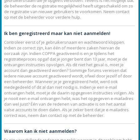
gebruikersnaam die je opgeeft verboden. Tevens is het mogelijk dat
de beheerder de registratie mogelijkheid heeft uitgeschakeld om zo
de registratie van nieuwe gebruikers te voorkomen. Neem contact
op met de beheerder voor verdere hulp.
Ik ben geregistreerd maar kan niet aanmelden!
Controleer eerst of je gebruikersnaam en wachtwoord kloppen.
Indien ze correct zijn, kan één of meerdere zaken hiervan de
oorzaak zijn. Indien COPPA geactiveerd is en je tijdens het
registratieproces opgaf dat je jonger bent dan 13 jaar, moet je de
ontvangen instructies opvolgen. Als dit niet het geval is, moet je
account dan geactiveerd worden? Sommige forums vereisen dat
iedere nieuwe account geactiveerd wordt, ofwel door jezelf of door
een beheerder. Wanneer je je geregistreerd hebt, werd ook
medegedeeld of dit al dan niet nodig is. Indien je een e-mail
ontvangen hebt, moet je de daarin opgegeven instructies volgen. Als
je nooit een e-mail ontvangen hebt, was het opgegeven e-mailadres
dan wel juist? Één van de redenen van activatie is om het aantal
valse accounts te doen dalen. Als je zeker bent dat je e-mailadres
correct was, neem dan contact op met de beheerder.
Waarom kan ik niet aanmelden?