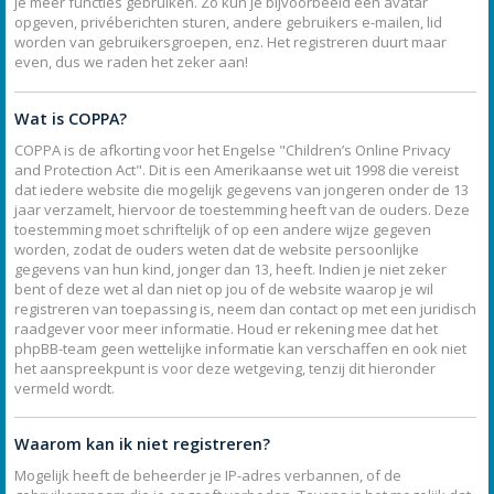
je meer functies gebruiken. Zo kun je bijvoorbeeld een avatar
opgeven, privéberichten sturen, andere gebruikers e-mailen, lid
worden van gebruikersgroepen, enz. Het registreren duurt maar
even, dus we raden het zeker aan!
Wat is COPPA?
COPPA is de afkorting voor het Engelse "Children’s Online Privacy
and Protection Act". Dit is een Amerikaanse wet uit 1998 die vereist
dat iedere website die mogelijk gegevens van jongeren onder de 13
jaar verzamelt, hiervoor de toestemming heeft van de ouders. Deze
toestemming moet schriftelijk of op een andere wijze gegeven
worden, zodat de ouders weten dat de website persoonlijke
gegevens van hun kind, jonger dan 13, heeft. Indien je niet zeker
bent of deze wet al dan niet op jou of de website waarop je wil
registreren van toepassing is, neem dan contact op met een juridisch
raadgever voor meer informatie. Houd er rekening mee dat het
phpBB-team geen wettelijke informatie kan verschaffen en ook niet
het aanspreekpunt is voor deze wetgeving, tenzij dit hieronder
vermeld wordt.
Waarom kan ik niet registreren?
Mogelijk heeft de beheerder je IP-adres verbannen, of de