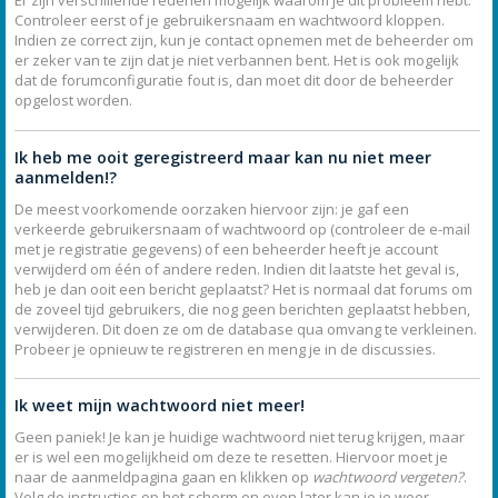
Er zijn verschillende redenen mogelijk waarom je dit probleem hebt.
Controleer eerst of je gebruikersnaam en wachtwoord kloppen.
Indien ze correct zijn, kun je contact opnemen met de beheerder om
er zeker van te zijn dat je niet verbannen bent. Het is ook mogelijk
dat de forumconfiguratie fout is, dan moet dit door de beheerder
opgelost worden.
Ik heb me ooit geregistreerd maar kan nu niet meer
aanmelden!?
De meest voorkomende oorzaken hiervoor zijn: je gaf een
verkeerde gebruikersnaam of wachtwoord op (controleer de e-mail
met je registratie gegevens) of een beheerder heeft je account
verwijderd om één of andere reden. Indien dit laatste het geval is,
heb je dan ooit een bericht geplaatst? Het is normaal dat forums om
de zoveel tijd gebruikers, die nog geen berichten geplaatst hebben,
verwijderen. Dit doen ze om de database qua omvang te verkleinen.
Probeer je opnieuw te registreren en meng je in de discussies.
Ik weet mijn wachtwoord niet meer!
Geen paniek! Je kan je huidige wachtwoord niet terug krijgen, maar
er is wel een mogelijkheid om deze te resetten. Hiervoor moet je
naar de aanmeldpagina gaan en klikken op
wachtwoord vergeten?
.
Volg de instructies op het scherm en even later kan je je weer