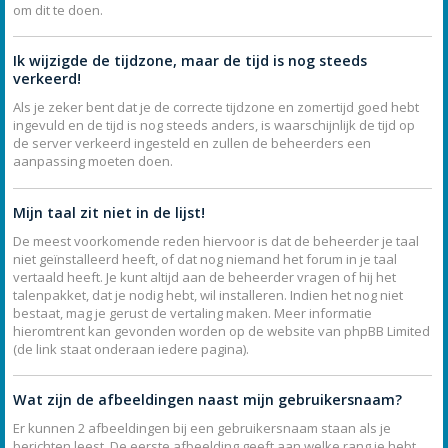
om dit te doen.
Ik wijzigde de tijdzone, maar de tijd is nog steeds
verkeerd!
Als je zeker bent dat je de correcte tijdzone en zomertijd goed hebt
ingevuld en de tijd is nog steeds anders, is waarschijnlijk de tijd op
de server verkeerd ingesteld en zullen de beheerders een
aanpassing moeten doen.
Mijn taal zit niet in de lijst!
De meest voorkomende reden hiervoor is dat de beheerder je taal
niet geïnstalleerd heeft, of dat nog niemand het forum in je taal
vertaald heeft. Je kunt altijd aan de beheerder vragen of hij het
talenpakket, dat je nodig hebt, wil installeren. Indien het nog niet
bestaat, mag je gerust de vertaling maken. Meer informatie
hieromtrent kan gevonden worden op de website van phpBB Limited
(de link staat onderaan iedere pagina).
Wat zijn de afbeeldingen naast mijn gebruikersnaam?
Er kunnen 2 afbeeldingen bij een gebruikersnaam staan als je
berichten leest. De eerste afbeelding geeft aan welke rang je hebt,