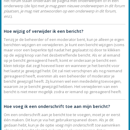
het forum staan onderaan de pagina met onderwerpen of in een
onderwerp (de lijst met
je mag geen nieuwe onderwerpen in dit forum
plaatsen, je mag niet antwoorden op een onderwerp in dit forum,
enz.
).
Hoe wijzig of verwijder ik een bericht?
Tenzij je de beheerder of een moderator bent, kun je alleen je eigen
berichten wijzigen en verwijderen. Je kunt een bericht wijzigen (soms
maar voor een beperkte tijd nadat het geplaatst is) door te klikken
op de
wijzig
knop van het desbetreffende bericht. Als er al iemand
op je bericht gereageerd heeft, komt er onderaan je bericht een
klein tekstje dat zegt hoeveel keer en wanneer je het bericht voor
het laatst je gewijzigd hebt. Dit zal niet verschijnen als nog niemand
gereageerd heeft, evenmin als een beheerder of moderator je
bericht gewijzigd heeft. Zij kunnen wel een mededeling toevoegen,
waarom ze je bericht gewijzigd hebben. Het verwijderen van een
bericht is niet meer mogelijk zodra er iemand op gereageerd heeft.
Hoe voeg ik een onderschrift toe aan mijn bericht?
Om een onderschrift aan je bericht toe te voegen, moet je er eerst
één maken. Dit kun je via het gebruikerspaneel doen. Als je dit
gedaan hebt, kun je de optie
voeg mijn onderschrift toe
aanvinken