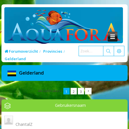
Forumoverzicht
Provincies
Gelderland
Gelderland
44 Gebruikers
1
2
3
Gebruikersnaam
ChantalZ