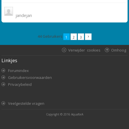
jandejan
44 Gebruikers
1
2
3
Verwijder cookies
Omhoog
Linkjes
Forumindex
Gebruikersvoorwaarden
Privacybeleid
Veelgestelde vragen
Copyright © 2016
AquaforA