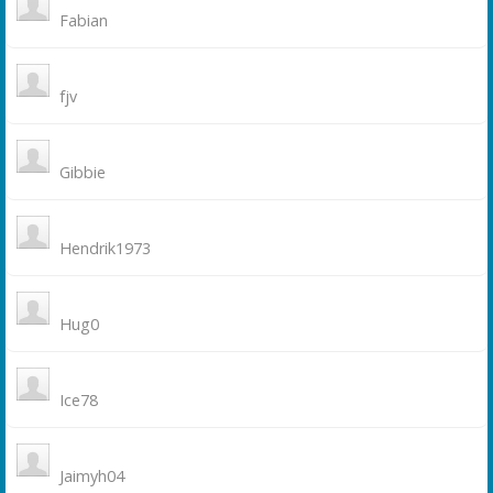
Fabian
fjv
Gibbie
Hendrik1973
Hug0
Ice78
Jaimyh04