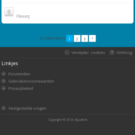
Flexeq
42 Gebruikers
1
2
3
Verwijder cookies
Omhoog
Linkjes
Forumindex
Gebruikersvoorwaarden
Privacybeleid
Veelgestelde vragen
Copyright © 2016
AquaforA