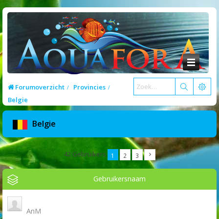
Forumoverzicht
Provincies
Belgie
Belgie
42 Gebruikers
1
2
3
Gebruikersnaam
AnM